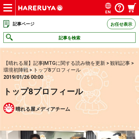
EN
ショップ
買取
記事
デッキ検索
デッキ構築
選手一覧
店舗一覧
イベント
お問い合わせ
記事ページ
お任せ表示
記事を検索
【晴れる屋】記事|MTGに関する読み物を更新
>
観戦記事
>
環境初陣戦
>
トップ8プロフィール
2019/01/26 00:00
トップ8プロフィール
晴れる屋メディアチーム