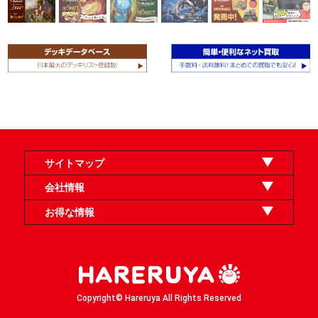
サイトマップ
オンラインショップ
買取
記事
選手一覧
デッキ検索
デッキ構築
イベント・大会
店舗のご案内
お問い合わせ
ヘルプ
FAQ
会社情報
利用規約
スタッフ募集
特定商取引法表示
個人情報保護方針
企業情報
お得な情報
晴れる屋X
晴れる屋チャンネル
「イベント開催の手引き」請求フォーム
Copyright© Hareruya All Rights Reserved