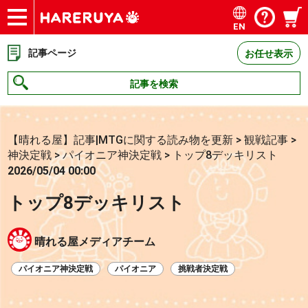
EN
ショップ
買取
記事
デッキ検索
デッキ構築
選手一覧
店舗一覧
イベント
お問い合わせ
記事ページ
お任せ表示
記事を検索
【晴れる屋】記事|MTGに関する読み物を更新
>
観戦記事
>
神決定戦
>
パイオニア神決定戦
>
トップ8デッキリスト
2026/05/04 00:00
トップ8デッキリスト
晴れる屋メディアチーム
パイオニア神決定戦
パイオニア
挑戦者決定戦