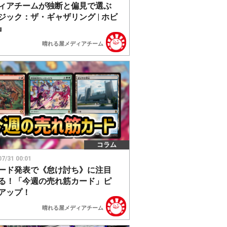
ィアチームが独断と偏見で選ぶ
ジック：ザ・ギャザリング | ホビ
』
晴れる屋メディアチーム
コラム
07/31 00:01
ード発表で《怠け討ち》に注目
る！「今週の売れ筋カード」ピ
アップ！
晴れる屋メディアチーム