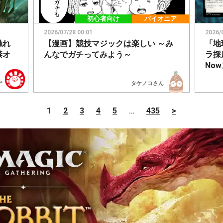
初心者向け
パイオニア
2026/07/28 00:01
2026/
触れ
【漫画】競技マジックは楽しい ～み
「地
禁オ
んなでガチってみよう～
ラ採
Now
ム
タケノコさん
1
2
3
4
5
…
435
>