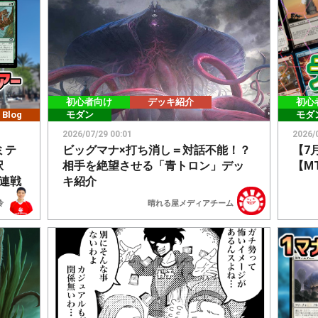
初心者向け
デッキ紹介
初心
 Blog
モダン
モダ
2026/07/29 00:01
2026/
ミテ
ビッグマナ×打ち消し＝対話不能！？
【7
択
相手を絶望させる「青トロン」デッ
【M
連戦
キ紹介
怜
晴れる屋メディアチーム