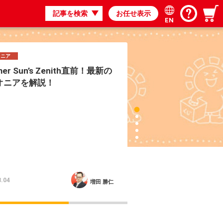
記事を検索
お任せ表示
EN
ム
て2/2よりでかくね？動物園で
のサイズを調べよう！#自由研
由研究 マジックの人間はパワー
。熊はパワー2。それっておかしく
？本物の熊を観察して正しいサイ
考えてみよう！
8.03
いってつ