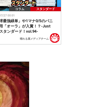
コラム
スタンダード
07/27 00:01
球最強緑単」や1マナ0/5のバニ
用「オーラ」が入賞！？-Just
スタンダード！vol.94-
晴れる屋メディアチーム