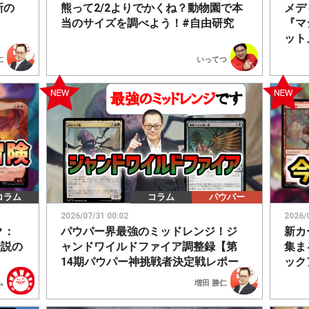
最新の
熊って2/2よりでかくね？動物園で本
メデ
当のサイズを調べよう！#自由研究
『マ
ット
仁
いってつ
コラム
コラム
パウパー
2026/07/31 00:02
2026/
ク：
パウパー界最強のミッドレンジ！ジ
新カ
伝説の
ャンドワイルドファイア調整録【第
集ま
14期パウパー神挑戦者決定戦レポー
ック
ト】
ム
増田 勝仁