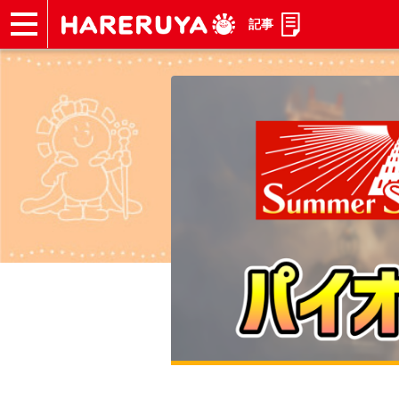
記事
ショップ
買取
記事
デッキ検索
デッキ構築
選手一覧
店舗一覧
イベント
お問い合わせ