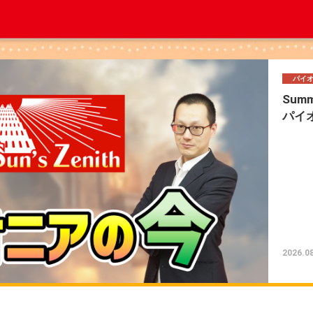
コラ
熊っ
本当
究
#自
が1
ない
ズを
2026.0