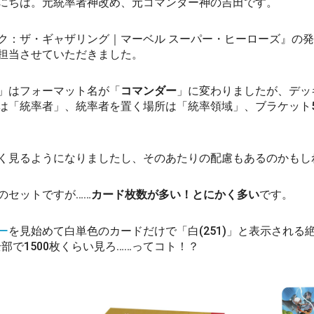
にちは。元統率者神改め、元コマンダー神の吉田です。
ク：ザ・ギャザリング｜マーベル スーパー・ヒーローズ』の
担当させていただきました。
」はフォーマット名が「
コマンダー
」に変わりましたが、デッ
は「統率者」、統率者を置く場所は「統率領域」、ブラケット5
く見るようになりましたし、そのあたりの配慮もあるのかもし
のセットですが……
カード枚数が多い！とにかく多い
です。
ー
を見始めて白単色のカードだけで「白(251)」と表示される
部で1500枚くらい見ろ……ってコト！？