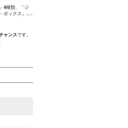
」4種類、「ジ
・ボックス」……
チャンス
です。
。