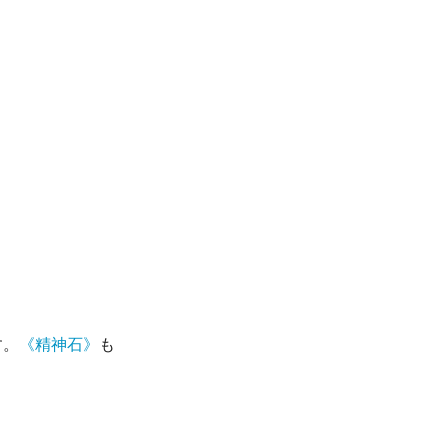
す。
《精神石》
も