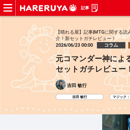
記事
ショップ
買取
記事
デッキ検索
デッキ構築
選手一覧
店舗一覧
イベント
お問い合わせ
【晴れる屋】記事|MTGに関する読
介！新セットガチレビュー！
2026/06/23 00:00
コラム
元コマンダー神によ
セットガチレビュー
吉田 敏行
吉田 敏行
マジック：