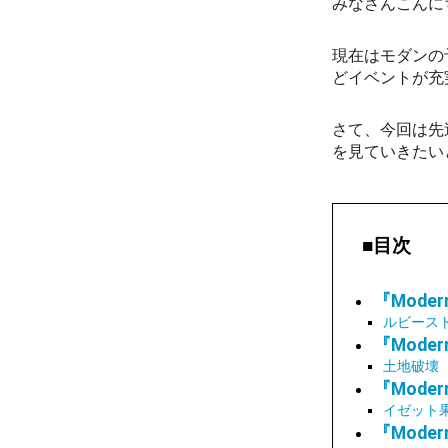
みなさんこんに
現在はモダンの
どイベントが充
さて、今回は先週末
を見ていきたい
■目次
『Modern
ルビース
『Modern
土地破壊
『Modern
イゼット
『Modern