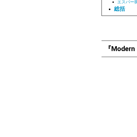
エスパー
総括
『Moder