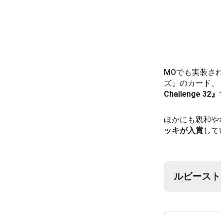
MOでも実装さ
ズ』のカード、
Challenge 3
ほかにも親和や
ッキが入賞
して
ルビースト