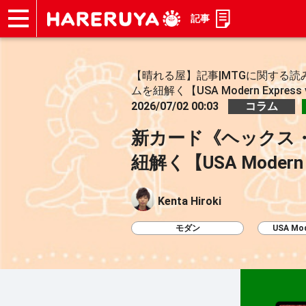
記事
ショップ
買取
記事
デッキ検索
デッキ構築
選手一覧
店舗一覧
イベント
お問い合わせ
【晴れる屋】記事|MTGに関する読
ムを紐解く【USA Modern Express v
2026/07/02 00:03
コラム
新カード《ヘックス
紐解く【USA Modern E
Kenta Hiroki
モダン
USA Mod