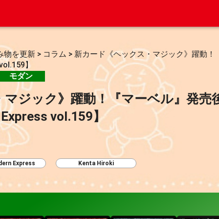
み物を更新
>
コラム
>
新カード《ヘックス・マジック》躍動！
ol.159】
モダン
・マジック》躍動！『マーベル』発売
xpress vol.159】
ern Express
Kenta Hiroki