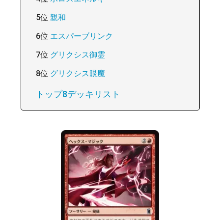
5位
親和
6位
エスパーブリンク
7位
グリクシス御霊
8位
グリクシス眼魔
トップ8デッキリスト