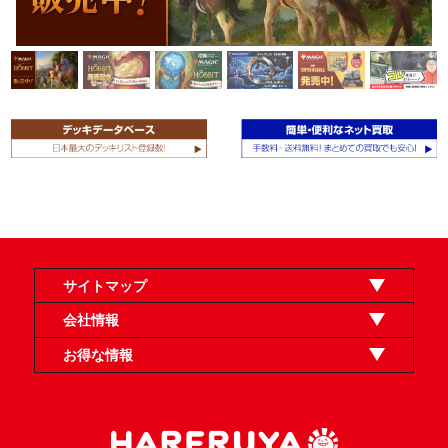
サイトマップ
オンラインショップ
買取
記事
選手一覧
デッキ検索
デッキ構築
イベント・大会
店舗のご案内
お問い合わせ
ヘルプ
FAQ
会社情報
利用規約
スタッフ募集
特定商取引法表示
個人情報保護方針
企業情報
お得な情報
晴れる屋X
晴れる屋チャンネル
「イベント開催の手引き」請求フォーム