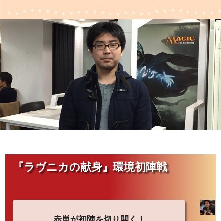
『ラヴニカの献身』環境初陣戦
赤単が初陣を切り開く！