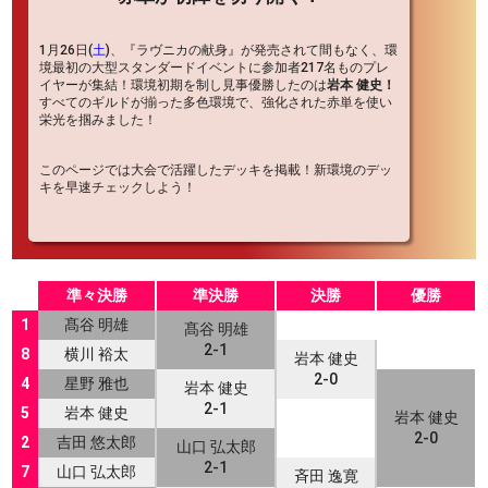
1月26日(
土
)、『ラヴニカの献身』が発売されて間もなく、環
境最初の大型スタンダードイベントに参加者217名ものプレ
イヤーが集結！環境初期を制し見事優勝したのは
岩本 健史！
すべてのギルドが揃った多色環境で、強化された赤単を使い
栄光を掴みました！
このページでは大会で活躍したデッキを掲載！新環境のデッ
キを早速チェックしよう！
準々決勝
準決勝
決勝
優勝
1
髙谷 明雄
髙谷 明雄
2-1
8
横川 裕太
岩本 健史
2-0
4
星野 雅也
岩本 健史
2-1
5
岩本 健史
岩本 健史
2-0
2
吉田 悠太郎
山口 弘太郎
2-1
7
山口 弘太郎
斉田 逸寛