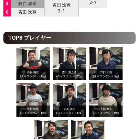
2-1
3
野口 和喬
斉田 逸寛
2-1
6
斉田 逸寛
TOP8 プレイヤー
吉田 悠太郎
野口 和喬
髙谷 明雄
(スイスラウンド2位)
(スイスラウンド3位)
(スイスラウンド1位)
星野 雅也
斉田 逸寛
岩本 健史
(スイスラウンド4位)
(スイスラウンド6位)
(スイスラウンド5位)