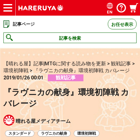
EN
ショップ
買取
記事
デッキ検索
デッキ構築
選手一覧
店舗一覧
イベント
お問い合わせ
記事ページ
お任せ表示
記事を検索
【晴れる屋】記事|MTGに関する読み物を更新
>
観戦記事
>
環境初陣戦
>
『ラヴニカの献身』環境初陣戦 カバレージ
2019/01/26 00:01
観戦記事
『ラヴニカの献身』環境初陣戦 カ
バレージ
晴れる屋メディアチーム
スタンダード
ラヴニカの献身
環境初陣戦