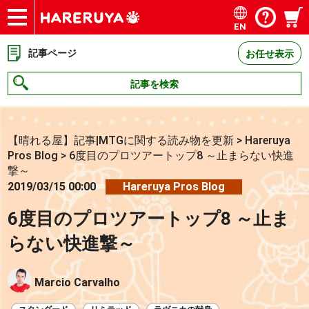
EN
ショップ
買取
記事
デッキ検索
デッキ構築
選手一覧
店舗一覧
イベント
お問い合わせ
記事ページ
お任せ表示
記事を検索
【晴れる屋】記事|MTGに関する読み物を更新
>
Hareruya
Pros Blog
>
6度目のプロツアートップ8 ～止まらない快進
撃～
2019/03/15 00:00
Hareruya Pros Blog
6度目のプロツアートップ8 ～止ま
らない快進撃～
Marcio Carvalho