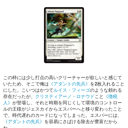
この枠には少し打点の高いクリーチャーが欲しいと感じて
いたため、そこで俺は
《アダントの先兵》
を2枚入れること
にした。こいつはかつて
ルイス・フィーゴ
のような頼れる
存在だったが、
クリスティアーノ・ロナウド
こと
《徴税
人》
が登場し、それと時期を同じくして環境のコントロー
ルの王様がジェスカイからエスパーへと移り変わったこと
で、時代遅れのカードになってしまった。エスパーには、
《アダントの先兵》
を容易にさばける除去が豊富だから
ね。