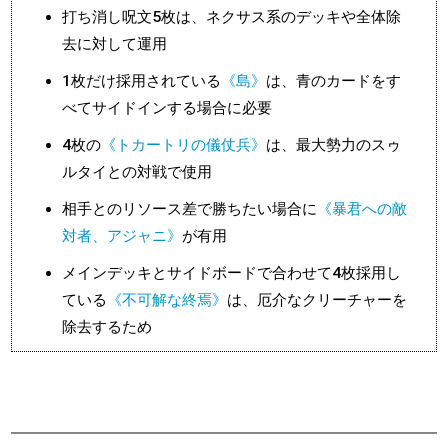
打ち消し呪文5枚は、ネクサス系のデッキや全体除
去に対して運用
1枚だけ採用されている
《島》
は、青のカードをす
べてサイドインする場合に必要
4枚の
《トカートリの儀仗兵》
は、最大勢力のスゥ
ルタイとの対戦で使用
相手とのリソース差で勝ちたい場合に
《暴君への敵
対者、アジャニ》
が有用
メインデッキとサイドボードで合わせて4枚採用し
ている
《不可解な終焉》
は、厄介なクリーチャーを
除去するため