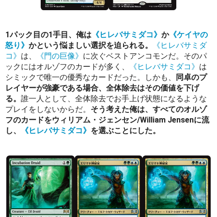
1パック目の1手目、俺は
《ヒレバサミダコ》
か
《ケイヤの
怒り》
かという悩ましい選択を迫られる。
《ヒレバサミダ
コ》
は、
《門の巨像》
に次ぐベストアンコモンだ。そのパ
ックにはオルゾフのカードが多く、
《ヒレバサミダコ》
は
シミックで唯一の優秀なカードだった。しかも、
同卓のプ
レイヤーが強豪である場合、全体除去はその価値を下げ
る。
誰一人として、全体除去でお手上げ状態になるような
プレイをしないからだ。
そう考えた俺は、すべてのオルゾ
フのカードをウィリアム・ジェンセン/William Jensenに流
し、
《ヒレバサミダコ》
を選ぶことにした。