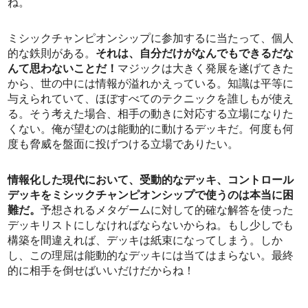
ね。
ミシックチャンピオンシップに参加するに当たって、個人
的な鉄則がある。
それは、自分だけがなんでもできるだな
んて思わないことだ！
マジックは大きく発展を遂げてきた
から、世の中には情報が溢れかえっている。知識は平等に
与えられていて、ほぼすべてのテクニックを誰しもが使え
る。そう考えた場合、相手の動きに対応する立場になりた
くない。俺が望むのは能動的に動けるデッキだ。何度も何
度も脅威を盤面に投げつける立場でありたい。
情報化した現代において、受動的なデッキ、コントロール
デッキをミシックチャンピオンシップで使うのは本当に困
難だ。
予想されるメタゲームに対して的確な解答を使った
デッキリストにしなければならないからね。もし少しでも
構築を間違えれば、デッキは紙束になってしまう。しか
し、この理屈は能動的なデッキには当てはまらない。最終
的に相手を倒せばいいだけだからね！