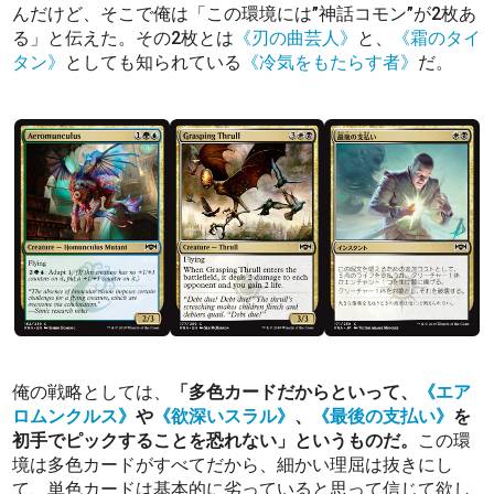
んだけど、そこで俺は「この環境には”神話コモン”が2枚あ
る」と伝えた。その2枚とは
《刃の曲芸人》
と、
《霜のタイ
タン》
としても知られている
《冷気をもたらす者》
だ。
俺の戦略としては、
「多色カードだからといって、
《エア
ロムンクルス》
や
《欲深いスラル》
、
《最後の支払い》
を
初手でピックすることを恐れない」というものだ。
この環
境は多色カードがすべてだから、細かい理屈は抜きにし
て、単色カードは基本的に劣っていると思って信じて欲し