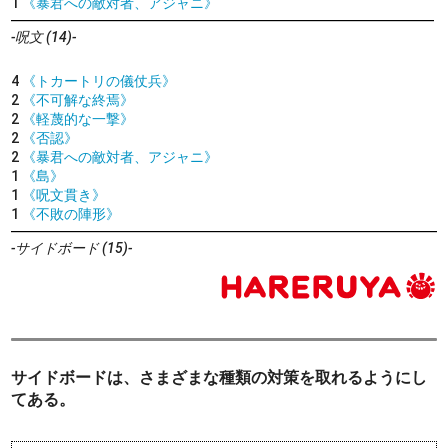
1
《暴君への敵対者、アジャニ》
-呪文 (14)-
4
《トカートリの儀仗兵》
2
《不可解な終焉》
2
《軽蔑的な一撃》
2
《否認》
2
《暴君への敵対者、アジャニ》
1
《島》
1
《呪文貫き》
1
《不敗の陣形》
-サイドボード (15)-
サイドボードは、さまざまな種類の対策を取れるようにし
てある。