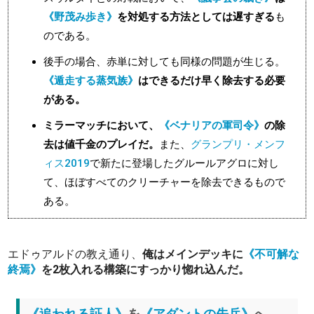
《野茂み歩き》
を対処する方法としては遅すぎる
も
のである。
後手の場合、赤単に対しても同様の問題が生じる。
《遁走する蒸気族》
はできるだけ早く除去する必要
がある。
ミラーマッチにおいて、
《ベナリアの軍司令》
の除
去は値千金のプレイだ。
また、
グランプリ・メンフ
ィス2019
で新たに登場したグルールアグロに対し
て、ほぼすべてのクリーチャーを除去できるもので
ある。
エドゥアルドの教え通り、
俺はメインデッキに
《不可解な
終焉》
を2枚入れる構築にすっかり惚れ込んだ。
《追われる証人》
を
《アダントの先兵》
へ