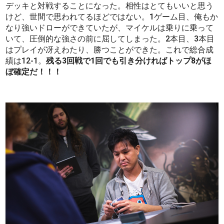
デッキと対戦することになった。相性はとてもいいと思う
けど、世間で思われてるほどではない。1ゲーム目、俺もか
なり強いドローができていたが、マイケルは乗りに乗って
いて、圧倒的な強さの前に屈してしまった。2本目、3本目
はプレイが冴えわたり、勝つことができた。これで総合成
績は12-1。
残る3回戦で1回でも引き分ければトップ8がほ
ぼ確定だ！！！