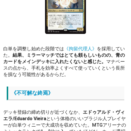
白単を調整し始めた段階では
《拘留代理人》
を採用してい
た。
結果、ミラーマッチではとても頼もしいものの、青の
カードをメインデッキに入れたくないと感じた。
マナベー
スの点から、手札を効率よくすべて使っていくという長所
を損なう可能性があるからだ。
《不可解な終焉》
デッキ登録の締め切りが近づくなか、
エドゥアルド・ヴィ
エラ/Eduardo Vieira
という体格のいいブラジル人プレイヤ
ーが白単ウィニーで大成功を収めていた。MTGアリーナの