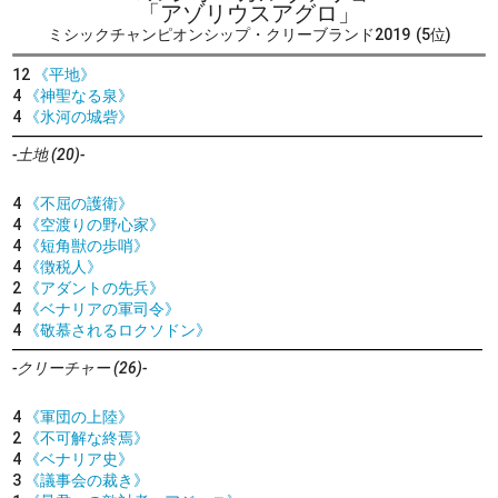
「アゾリウスアグロ」
ミシックチャンピオンシップ・クリーブランド2019
(5位)
12
《平地》
4
《神聖なる泉》
4
《氷河の城砦》
-土地 (20)-
4
《不屈の護衛》
4
《空渡りの野心家》
4
《短角獣の歩哨》
4
《徴税人》
2
《アダントの先兵》
4
《ベナリアの軍司令》
4
《敬慕されるロクソドン》
-クリーチャー (26)-
4
《軍団の上陸》
2
《不可解な終焉》
4
《ベナリア史》
3
《議事会の裁き》