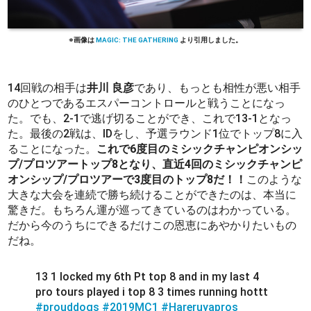
MAGIC: THE GATHERING
14回戦の相手は
井川 良彦
であり、もっとも相性が悪い相手
のひとつであるエスパーコントロールと戦うことになっ
た。でも、2-1で逃げ切ることができ、これで13-1となっ
た。最後の2戦は、IDをし、予選ラウンド1位でトップ8に入
ることになった。
これで6度目のミシックチャンピオンシッ
プ/プロツアートップ8となり、直近4回のミシックチャンピ
オンシップ/プロツアーで3度目のトップ8だ！！
このような
大きな大会を連続で勝ち続けることができたのは、本当に
驚きだ。もちろん運が巡ってきているのはわかっている。
だから今のうちにできるだけこの恩恵にあやかりたいもの
だね。
13 1 locked my 6th Pt top 8 and in my last 4
pro tours played i top 8 3 times running hottt
#prouddogs
#2019MC1
#Hareruyapros