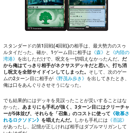
スタンダードの第1回戦(4回戦)の相手は、最大勢力のスゥ
ルタイだった。確か、1ゲーム目に相手は
《森》
と
《内陸の
湾港》
を出しただけで、呪文を一切唱えなかったんだ。
だ
から俺はてっきり相手がネクサスデッキだと思い、打ち消
し呪文を全部サイドインしてしまった。
そして、次のゲー
ムの2ターン目に相手が
《野茂み歩き》
を出してきたとき、
俺は口をあんぐりさせそうになった。
でも結果的にはデッキを見誤ったことが災いすることはな
かった。
あまりにも手札が強く、3ターン目にはクリーチャ
ーが5体並び、それらを「召集」のコストに使って
《敬慕さ
れるロクソドン》
を唱えたんだ。
しかも手札には
《否認》
があったし、記憶が正しければ相手はダブルマリガンして