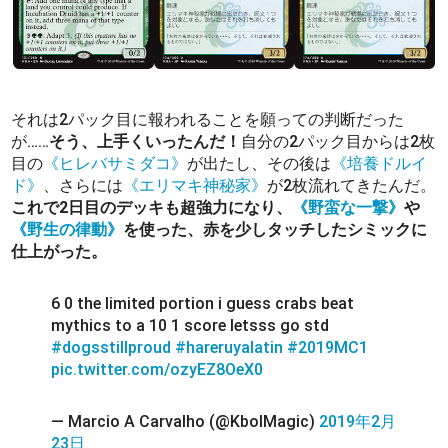
それは2パック目に報われることを願っての判断だった
が……
そう、上手くいったんだ！
自分の2パック目からは2枚
目の
《ヒレバサミダコ》
が出たし、その後は
《培養ドルイ
ド》
、さらには
《エリマキ神秘家》
が2枚流れてきたんだ。
これで2日目のデッキも超強力になり、
《野蛮な一撃》
や
《野生の律動》
を使った、赤を少しタッチしたシミックに
仕上がった。
6 0 the limited portion i guess crabs beat
mythics to a 10 1 score letsss go std
#dogsstillproud
#hareruyalatin
#2019MC1
pic.twitter.com/ozyEZ8OeX0
— Marcio A Carvalho (@KbolMagic)
2019年2月
23日