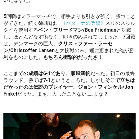
いたはずだ。
5回戦はミラーマッチで、相手よりも引きが強く、勝つこと
ができた。続く6回戦は、
《ハダーナの登臨》
入りのスゥル
タイを使用する
ベン・フリードマン/Ben Friedman
と対戦
し、ほとんどなす術なく、叩きのめされてしまった。7回戦
は、デンマークの巨人、
クリストファー・ラーセ
ン/Christoffer Larsen
と大接戦の末、運に恵まれた俺が勝
利をものにした。
もちろん衝撃的だったさ！
ここまでの成績は6-1であり、順風満帆
だった。初日の最終
ラウンド、勝てば7-1というところだ。しかし
そこで立ちは
だかったのは伝説のプレイヤー、ジョン・フィンケル/Jon
Finkel
だった。まぁ、大したことない……よな？