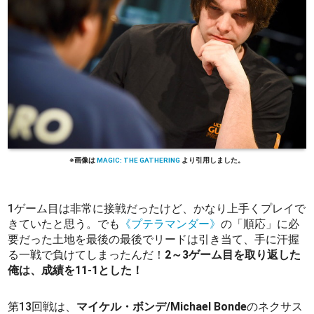
MAGIC: THE GATHERING
1ゲーム目は非常に接戦だったけど、かなり上手くプレイで
きていたと思う。でも
《プテラマンダー》
の「順応」に必
要だった土地を最後の最後でリードは引き当て、手に汗握
る一戦で負けてしまったんだ！
2～3ゲーム目を取り返した
俺は、成績を11-1とした！
第13回戦は、
マイケル・ボンデ/Michael Bonde
のネクサス