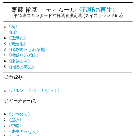
齋藤 裕基
「ティムール
《荒野の再生》
」
第13期スタンダード神挑戦者決定戦
(スイスラウンド8位)
2
《島》
1
《山》
4
《蒸気孔》
3
《繁殖池》
3
《踏み鳴らされる地》
4
《根縛りの岩山》
4
《硫黄の滝》
3
《内陸の湾港》
-土地 (24)-
2
《パルン、ニヴ＝ミゼット》
-クリーチャー (2)-
4
《シヴの火》
2
《選択》
2
《中略》
4
《成長のらせん》