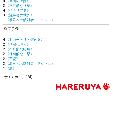
4
《軍団の上陸》
2
《不可解な終焉》
4
《ベナリア史》
3
《議事会の裁き》
1
《暴君への敵対者、アジャニ》
-呪文 (14)-
4
《トカートリの儀仗兵》
2
《拘留代理人》
2
《不可解な終焉》
2
《軽蔑的な一撃》
2
《否認》
2
《暴君への敵対者、アジャニ》
1
《島》
-サイドボード (15)-