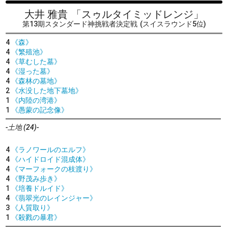
大井 雅貴
「スゥルタイミッドレンジ」
第13期スタンダード神挑戦者決定戦
(スイスラウンド5位)
4
《森》
4
《繁殖池》
4
《草むした墓》
4
《湿った墓》
4
《森林の墓地》
2
《水没した地下墓地》
1
《内陸の湾港》
1
《愚蒙の記念像》
-土地 (24)-
4
《ラノワールのエルフ》
4
《ハイドロイド混成体》
4
《マーフォークの枝渡り》
4
《野茂み歩き》
1
《培養ドルイド》
4
《翡翠光のレインジャー》
3
《人質取り》
1
《殺戮の暴君》