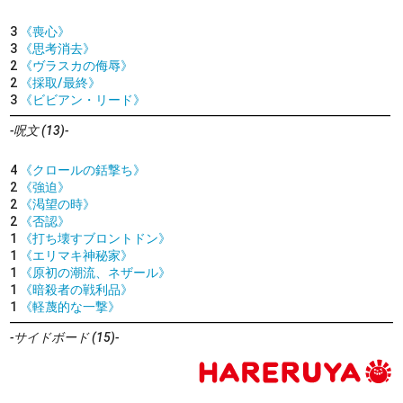
3
《喪心》
3
《思考消去》
2
《ヴラスカの侮辱》
2
《採取/最終》
3
《ビビアン・リード》
-呪文 (13)-
4
《クロールの銛撃ち》
2
《強迫》
2
《渇望の時》
2
《否認》
1
《打ち壊すブロントドン》
1
《エリマキ神秘家》
1
《原初の潮流、ネザール》
1
《暗殺者の戦利品》
1
《軽蔑的な一撃》
-サイドボード (15)-