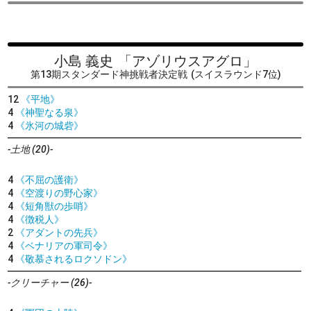
小島 義史
「アゾリウスアグロ」
第13期スタンダード神挑戦者決定戦
(スイスラウンド7位)
12
《平地》
4
《神聖なる泉》
4
《氷河の城砦》
-土地 (20)-
4
《不屈の護衛》
4
《空渡りの野心家》
4
《短角獣の歩哨》
4
《徴税人》
2
《アダントの先兵》
4
《ベナリアの軍司令》
4
《敬慕されるロクソドン》
-クリーチャー (26)-