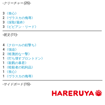
-クリーチャー (25)-
3
《喪心》
2
《ヴラスカの侮辱》
3
《採取/最終》
3
《ビビアン・リード》
-呪文 (11)-
4
《クロールの銛撃ち》
4
《強迫》
2
《軽蔑的な一撃》
1
《打ち壊すブロントドン》
1
《殺戮の暴君》
1
《暗殺者の戦利品》
1
《喪心》
1
《ヴラスカの侮辱》
-サイドボード (15)-