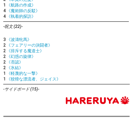
1
《航路の作成》
4
《魔術師の反駁》
4
《執着的探訪》
-呪文 (22)-
3
《波濤牝馬》
2
《フェアリーの決闘者》
2
《排斥する魔道士》
2
《幻惑の旋律》
2
《否認》
2
《氷結》
1
《軽蔑的な一撃》
1
《狡猾な漂流者、ジェイス》
-サイドボード (15)-