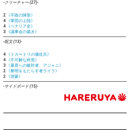
-クリーチャー (27)-
2
《不敗の陣形》
4
《軍団の上陸》
4
《ベナリア史》
3
《議事会の裁き》
-呪文 (13)-
4
《トカートリの儀仗兵》
4
《不可解な終焉》
3
《暴君への敵対者、アジャニ》
2
《黎明をもたらす者ライラ》
2
《啓蒙》
-サイドボード (15)-