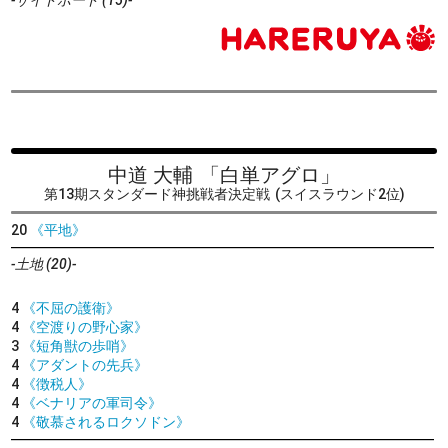
中道 大輔
「白単アグロ」
第13期スタンダード神挑戦者決定戦
(スイスラウンド2位)
20
《平地》
-土地 (20)-
4
《不屈の護衛》
4
《空渡りの野心家》
3
《短角獣の歩哨》
4
《アダントの先兵》
4
《徴税人》
4
《ベナリアの軍司令》
4
《敬慕されるロクソドン》