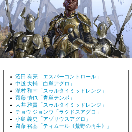
沼田 有亮「エスパーコントロール」
中道 大輔「白単アグロ」
瀧村 和幸「スゥルタイミッドレンジ」
齋藤 慎也「青単テンポ」
大井 雅貴「スゥルタイミッドレンジ」
チョウ ジョンウ「ラクドスアグロ」
小島 義史「アゾリウスアグロ」
齋藤 裕基「ティムール《荒野の再生》」