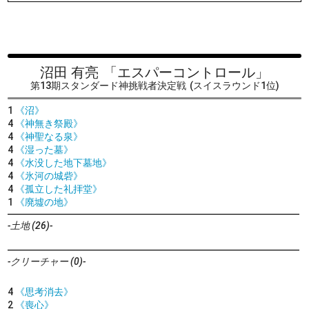
沼田 有亮
「エスパーコントロール」
第13期スタンダード神挑戦者決定戦
(スイスラウンド1位)
1
《沼》
4
《神無き祭殿》
4
《神聖なる泉》
4
《湿った墓》
4
《水没した地下墓地》
4
《氷河の城砦》
4
《孤立した礼拝堂》
1
《廃墟の地》
-土地 (26)-
-クリーチャー (0)-
4
《思考消去》
2
《喪心》