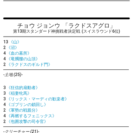
チョウ ジョンウ
「ラクドスアグロ」
第13期スタンダード神挑戦者決定戦
(スイスラウンド6位)
13
《山》
2
《沼》
4
《血の墓所》
4
《竜髑髏の山頂》
2
《ラクドスのギルド門》
-土地 (25)-
3
《狂信的扇動者》
3
《稲妻牝馬》
3
《リックス・マーディの歓楽者》
4
《ゴブリンの鎖回し》
2
《軍勢の戦親分》
4
《再燃するフェニックス》
2
《包囲攻撃の司令官》
-クリーチャー (21)-