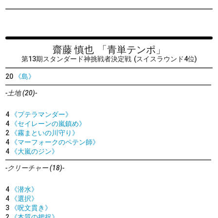
齋藤 慎也
「青単テンポ」
第13期スタンダード神挑戦者決定戦
(スイスラウンド4位)
20
《島》
-土地 (20)-
4
《プテラマンダー》
4
《セイレーンの嵐鎮め》
2
《霧まといの川守り》
4
《マーフォークのペテン師》
4
《大嵐のジン》
-クリーチャー (18)-
4
《潜水》
4
《選択》
3
《呪文貫き》
2
《本質の把捉》