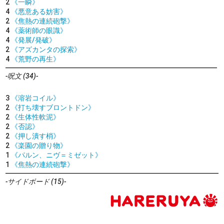
2
《一瞬》
4
《悪意ある妨害》
2
《焦熱の連続砲撃》
4
《薬術師の眼識》
4
《発展/発破》
2
《アズカンタの探索》
4
《荒野の再生》
-呪文 (34)-
3
《溶岩コイル》
2
《打ち壊すブロントドン》
2
《生体性軟泥》
2
《否認》
2
《押し潰す梢》
2
《楽園の贈り物》
1
《パルン、ニヴ＝ミゼット》
1
《焦熱の連続砲撃》
-サイドボード (15)-