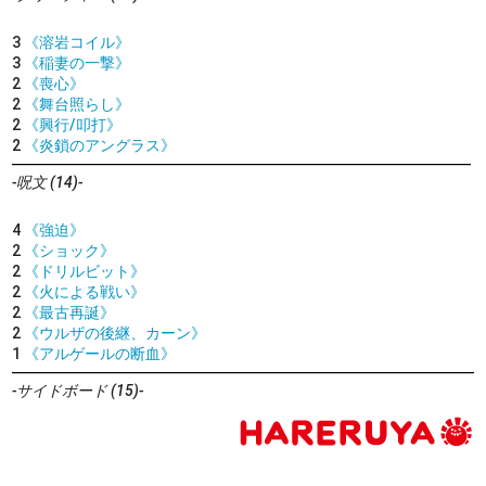
3
《溶岩コイル》
3
《稲妻の一撃》
2
《喪心》
2
《舞台照らし》
2
《興行/叩打》
2
《炎鎖のアングラス》
-呪文 (14)-
4
《強迫》
2
《ショック》
2
《ドリルビット》
2
《火による戦い》
2
《最古再誕》
2
《ウルザの後継、カーン》
1
《アルゲールの断血》
-サイドボード (15)-