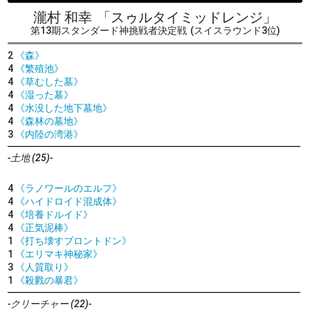
瀧村 和幸
「スゥルタイミッドレンジ」
第13期スタンダード神挑戦者決定戦
(スイスラウンド3位)
2
《森》
4
《繁殖池》
4
《草むした墓》
4
《湿った墓》
4
《水没した地下墓地》
4
《森林の墓地》
3
《内陸の湾港》
-土地 (25)-
4
《ラノワールのエルフ》
4
《ハイドロイド混成体》
4
《培養ドルイド》
4
《正気泥棒》
1
《打ち壊すブロントドン》
1
《エリマキ神秘家》
3
《人質取り》
1
《殺戮の暴君》
-クリーチャー (22)-