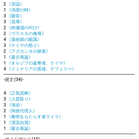
2
《否認》
1
《渇望の時》
3
《吸収》
3
《屈辱》
2
《肉儀場の叫び》
2
《ヴラスカの侮辱》
4
《薬術師の眼識》
3
《ケイヤの怒り》
2
《アズカンタの探索》
1
《最古再誕》
1
《オルゾフの簒奪者、ケイヤ》
4
《ドミナリアの英雄、テフェリー》
-呪文 (34)-
4
《正気泥棒》
3
《人質取り》
3
《強迫》
2
《拘留代理人》
1
《黎明をもたらす者ライラ》
1
《漂流自我》
1
《最古再誕》
-サイドボード (15)-