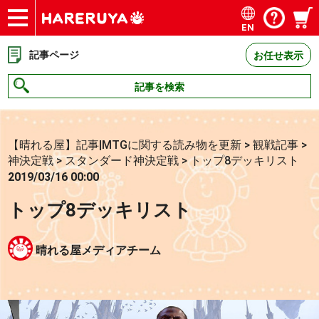
EN
ショップ
買取
記事
デッキ検索
デッキ構築
選手一覧
店舗一覧
イベント
お問い合わせ
記事ページ
お任せ表示
記事を検索
【晴れる屋】記事|MTGに関する読み物を更新
>
観戦記事
>
神決定戦
>
スタンダード神決定戦
>
トップ8デッキリスト
2019/03/16 00:00
トップ8デッキリスト
晴れる屋メディアチーム