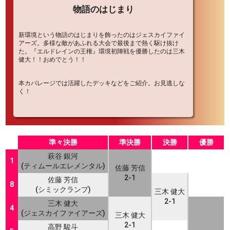
物語のはじまり
新環境という物語のはじまりを飾ったのはジェスカイファイ
アーズ。多様な敵があふれる大会で最後まで熱く駆け抜け
た。『エルドレインの王権』環境初陣戦を優勝したのは三木
健大！！おめでとう！！
本カバレージでは活躍したデッキなどをご紹介。お見逃しな
く！
準々決勝
準決勝
決勝
優勝
萩谷 銀河
1
(ティムールエレメンタル)
佐藤 芳信
2-1
佐藤 芳信
8
(シミックランプ)
三木 健大
2-1
三木 健大
4
(ジェスカイファイアーズ)
三木 健大
2-1
高野 駿斗