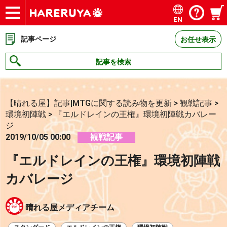
EN
ショップ
買取
記事
デッキ検索
デッキ構築
選手一覧
店舗一覧
イベント
お問い合わせ
記事ページ
お任せ表示
記事を検索
【晴れる屋】記事|MTGに関する読み物を更新
>
観戦記事
>
環境初陣戦
>
『エルドレインの王権』環境初陣戦カバレー
ジ
2019/10/05 00:00
観戦記事
『エルドレインの王権』環境初陣戦
カバレージ
晴れる屋メディアチーム