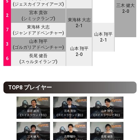
5
(ジェスカイファイアーズ)
三木 健大
2-0
宮本 貴弥
2
(シミックランプ)
東海林 大志
2-1
東海林 大志
7
(ジャンドアドベンチャー)
山本 翔平
2-1
山本 翔平
3
(ゴルガリアドベンチャー)
山本 翔平
2-0
長尾 健吾
6
(スゥルタイランプ)
TOP8 プレイヤー
萩谷 銀河
宮本 貴弥
山本 翔平
(スイスラウンド1位)
(スイスラウンド2位)
(スイスラウンド3位)
三木 健大
高野 駿斗
長尾 健吾