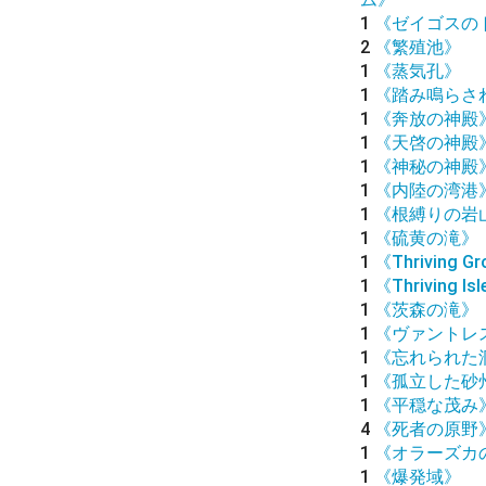
1
《ゼイゴスの
2
《繁殖池》
1
《蒸気孔》
1
《踏み鳴らさ
1
《奔放の神殿
1
《天啓の神殿
1
《神秘の神殿
1
《内陸の湾港
1
《根縛りの岩
1
《硫黄の滝》
1
《Thriving G
1
《Thriving Is
1
《茨森の滝》
1
《ヴァントレ
1
《忘れられた
1
《孤立した砂
1
《平穏な茂み
4
《死者の原野
1
《オラーズカ
1
《爆発域》