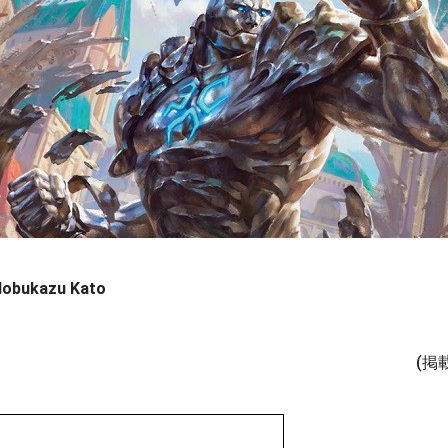
Nobukazu Kato
(掲載