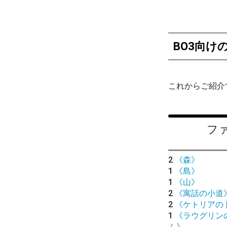
BO3向け
これからご紹介
フ
2
《森》
1
《島》
1
《山》
2
《寓話の小道
2
《ケトリアの
1
《ラウグリン
ム》