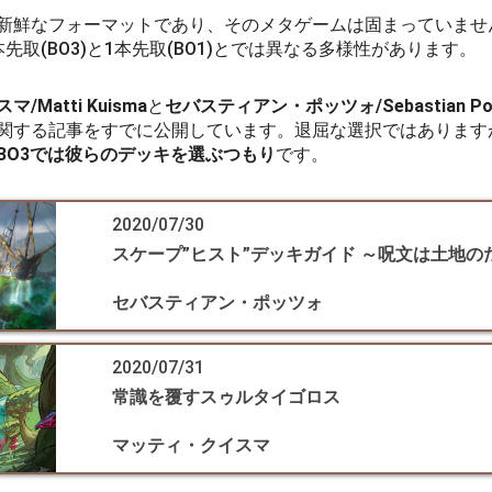
新鮮なフォーマットであり、そのメタゲームは固まっていませ
先取(BO3)と1本先取(BO1)とでは異なる多様性があります。
Matti Kuisma
と
セバスティアン・ポッツォ/Sebastian Po
関する記事をすでに公開しています。退屈な選択ではあります
BO3では彼らのデッキを選ぶつもり
です。
2020/07/30
スケープ”ヒスト”デッキガイド ～呪文は土地の
セバスティアン・ポッツォ
2020/07/31
常識を覆すスゥルタイゴロス
マッティ・クイスマ