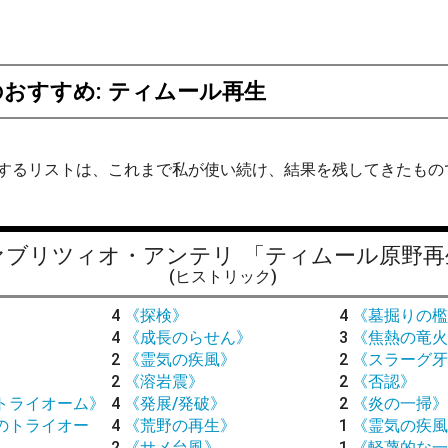
のおすすめ: ティムール再生
するリストは、これまで私が使い続け、結果を残してきたもの
ァブリツィオ・アンテリ
「ティムール原野再
(ヒストリック)
4
《探検》
4
《墓掘りの檻
4
《成長のらせん》
3
《焦熱の竜火
2
《霊気の疾風》
2
《スラーグ牙
》
2
《溶岩震》
2
《否認》
トライオーム》
4
《発展/発破》
2
《炎の一掃》
のトライオー
4
《荒野の再生》
1
《霊気の疾風
2
《サメ台風》
1
《軽蔑的な一