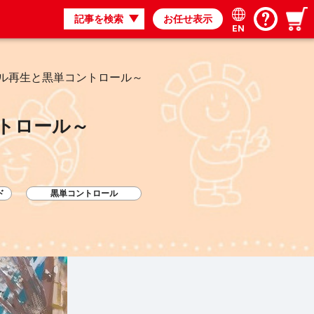
記事を検索
お任せ表示
EN
ール再生と黒単コントロール～
トロール～
ド
黒単コントロール