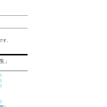
です。
生」
》
》
》
》
撃》