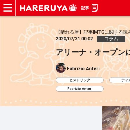
記事
ショップ
買取
記事
デッキ検索
デッキ構築
選手一覧
店舗一覧
イベント
お問い合わせ
【晴れる屋】記事|MTGに関する読
2020/07/31 00:02
コラム
アリーナ・オープン
Fabrizio Anteri
ヒストリック
ティ
Fabrizio Anteri