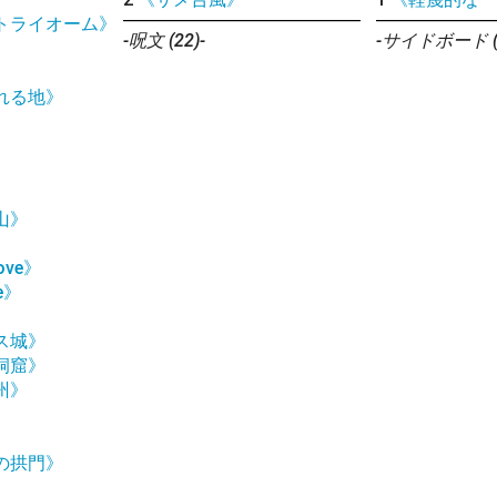
トライオーム》
-呪文 (22)-
-サイドボード (1
れる地》
》
》
》
》
山》
rove》
le》
ス城》
洞窟》
州》
》
》
の拱門》