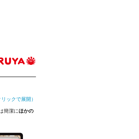
クリックで展開）
は簡潔に
ほかの