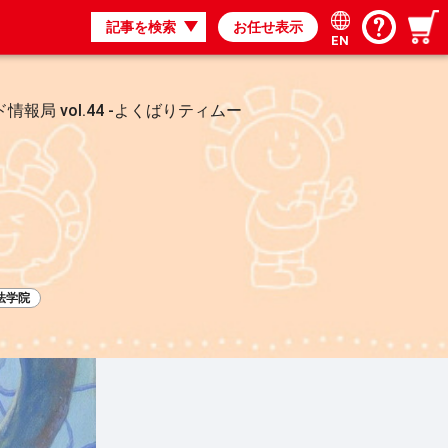
記事を検索
お任せ表示
EN
情報局 vol.44 -よくばりティムー
法学院