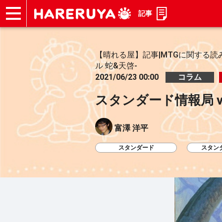
記事
ショップ
買取
記事
デッキ検索
デッキ構築
選手一覧
店舗一覧
イベント
お問い合わせ
【晴れる屋】記事|MTGに関する読
ル 蛇&天啓-
2021/06/23 00:00
コラム
スタンダード情報局 vo
富澤 洋平
スタンダード
スタン