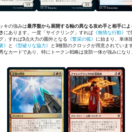
ッキの強みは
最序盤から展開する軸の異なる攻め手と相手によ
さ
にあります。一度「サイクリング」すれば
《無情な行動》
で
グ」すれば3点火力の圏外となる
《繁栄の狐》
に始まり、単体
者》
と
《型破りな協力》
と3種類のクロックが用意されていま
秀なカードであり、特にトークン戦略は攻防一体が強みになり