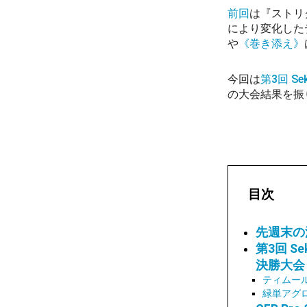
前回
は『ストリ
により変化した
や
《巻き添え》
今回は
第3回 Se
の大会結果を振
目次
先週末の
第3回 Se
決勝大会
ティムー
緑単アグ