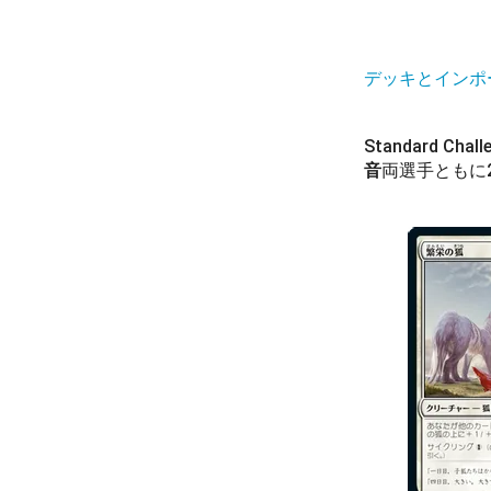
デッキとインポ
Standard 
音
両選手ともに