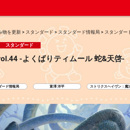
み物を更新
>
スタンダード
>
スタンダード情報局
>
スタンダード
スタンダード
l.44 -よくばりティムール 蛇&天啓-
ダード情報局
富澤 洋平
ストリクスヘイヴン：魔