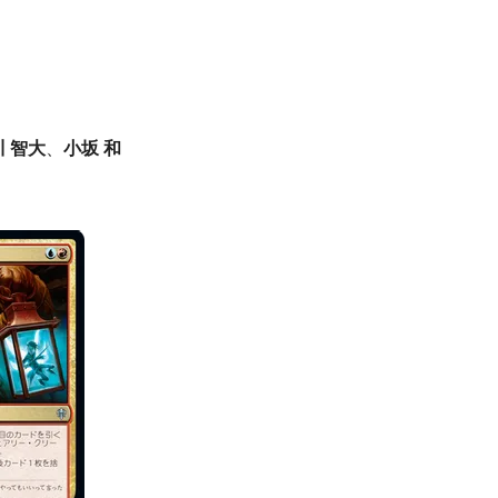
川 智大
、
小坂 和