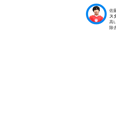
佐
ス
高
除