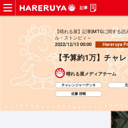
記事
ショップ
買取
記事
デッキ検索
デッキ構築
選手一覧
店舗一覧
イベント
お問い合わせ
【晴れる屋】記事|MTGに関する読
ル・ストンピィ～
2022/12/13 00:00
Hareruya P
【予算約1万】チャ
晴れる屋メディアチーム
チャレンジャーデッキ
兄
佐藤 啓輔