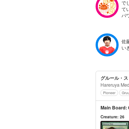
で
て
パ
佐
い