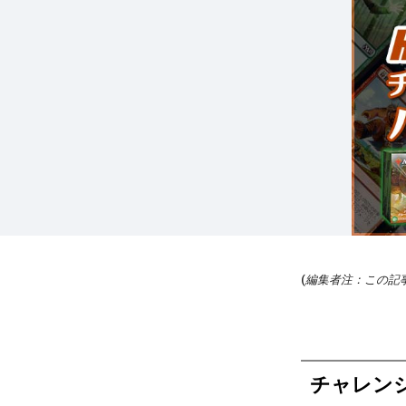
(
編集者注：この記事
チャレン