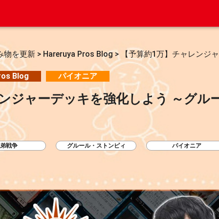
み物を更新
>
Hareruya Pros Blog
>
【予算約1万】チャレンジャ
ros Blog
パイオニア
レンジャーデッキを強化しよう ～グル
弟戦争
グルール・ストンピィ
パイオニア