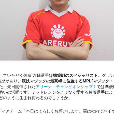
していただく佐藤 啓輔選手は
構築戦のスペシャリスト
。グラン
賞歴があり、
競技マジックの最高峰に位置するMPL(マジック・
た。先日開催された
アリーナ・チャンピオンシップ１
では準優
勢いの活躍です。ミッドレンジをこよなく愛する佐藤選手によ
どのように生まれ変わるのでしょうか。
ディアチーム「本日はよろしくお願いします。実は社内でパイ