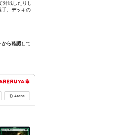
て対戦したりし
選手、デッキの
トから確認
して