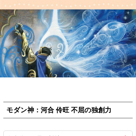
モダン神：河合 伶旺 不屈の独創力