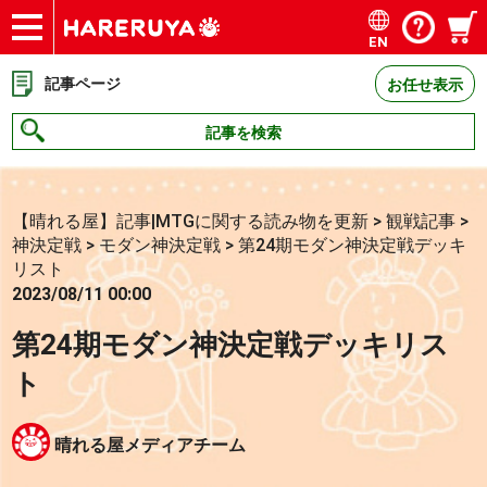
EN
ショップ
買取
記事
デッキ検索
デッキ構築
選手一覧
店舗一覧
イベント
お問い合わせ
記事ページ
お任せ表示
記事を検索
【晴れる屋】記事|MTGに関する読み物を更新
>
観戦記事
>
神決定戦
>
モダン神決定戦
>
第24期モダン神決定戦デッキ
リスト
2023/08/11 00:00
第24期モダン神決定戦デッキリス
ト
晴れる屋メディアチーム