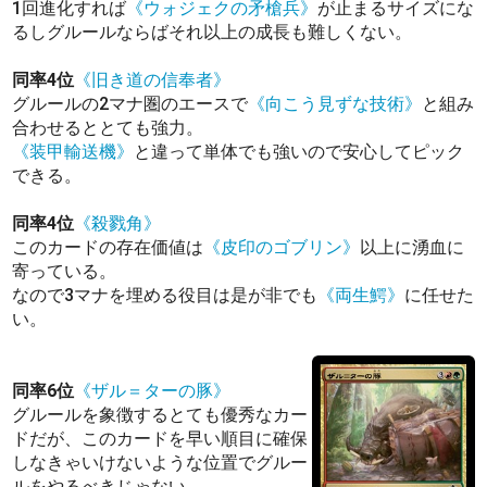
1回進化すれば
《ウォジェクの矛槍兵》
が止まるサイズにな
るしグルールならばそれ以上の成長も難しくない。
同率4位
《旧き道の信奉者》
グルールの2マナ圏のエースで
《向こう見ずな技術》
と組み
合わせるととても強力。
《装甲輸送機》
と違って単体でも強いので安心してピック
できる。
同率4位
《殺戮角》
このカードの存在価値は
《皮印のゴブリン》
以上に湧血に
寄っている。
なので3マナを埋める役目は是が非でも
《両生鰐》
に任せた
い。
同率6位
《ザル＝ターの豚》
グルールを象徴するとても優秀なカー
ドだが、このカードを早い順目に確保
しなきゃいけないような位置でグルー
ルをやるべきじゃない。