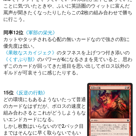
ことに気づいたときや、ふいに英語圏のウィットに富んだ
罵声が聞きたくなったりしたらこの2枚の組み合わせで勝ち
に行こう。
同率12位
《軍部の栄光》
カットやタッチされる心配の無いカードなので強さの割に
優先度は低い。
《果敢なスカイジェク》
のタフネスを上げつつ付き添いの
《くすぶり獣》
のパワーが6になるさまを見ていると、思わ
ずこのカードが回ってきた巡目を思い出してボロス以外の
ギルドが可哀そうに感じたりする。
15位
《反逆の行動》
どの環境にもあるようないたって普通
のカードなはずだが、ボロスの速度と
組み合わさるとこれがどうしようもな
いエンドカードになる。
しかし枚数はいらないので2パック目
まではそんなに早く取らないでもい