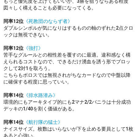
もっと優先度を上げてもいいが、3勝を狙うならある程度
図々しく構えることも必要になってくる。
同率12位
《死教団のならず者》
ダブルシンボルが気になりはするものの軸のずれた2点クロ
ックは無視できない。
同率12位
《強打》
苦手なグルールとの相性差を覆すのに最適。違和感なく構
えられるコストなので、できるだけ湧血を誘う形でブロッ
クして2対1を取ろう。
こちらもボロスでは無視されがちなカードなので中盤以降
に確保する程度に思っていい。
同率14位
《排水路潜み》
環境的にもアーキタイプ的にも2マナ2/2バニラは十分成功
デッキの1/40を割く価値がある。
同率14位
《航行隊の猛士》
ナイスサイズ。枚数はいらないが下を止める要員として1枚
あると心強い。