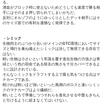
る。
湧血がブロック時に使えないためどうしても速度で勝る相
手にはそのまま押し切られてしまいがちだ。
反対にオルゾフのようにゆっくりとしたデッキ相手にはそ
のサイズ面での有利を遺憾なく発揮できる。
・シミック
生物同士のぶつかり合いがメインのGTC環境においてサイ
ズと飛行を兼ね備えたシミックは決して無視できる存在で
はない。
軽い生物は小さいという常識を覆す進化生物の力強さは青
緑という色の宿命である除去の無さを十分カバーできるよ
うに設計されている。
そんなシミックをドラフトする上で最も気をつける点はマ
ナカーブである。
軽ければ軽いほど強いといった風潮のボロスと違いシミッ
クのマナカーブはより繊細だ。
軽いところで準備しつつそれらを進化させる中盤もきちん
と引けるように組まなくてはいけない。