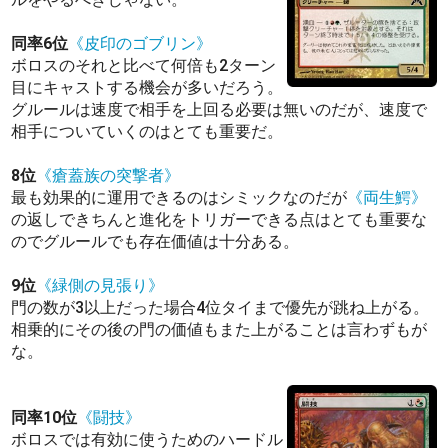
同率6位
《皮印のゴブリン》
ボロスのそれと比べて何倍も2ターン
目にキャストする機会が多いだろう。
グルールは速度で相手を上回る必要は無いのだが、速度で
相手についていくのはとても重要だ。
8位
《瘡蓋族の突撃者》
最も効果的に運用できるのはシミックなのだが
《両生鰐》
の返しできちんと進化をトリガーできる点はとても重要な
のでグルールでも存在価値は十分ある。
9位
《緑側の見張り》
門の数が3以上だった場合4位タイまで優先が跳ね上がる。
相乗的にその後の門の価値もまた上がることは言わずもが
な。
同率10位
《闘技》
ボロスでは有効に使うためのハードル