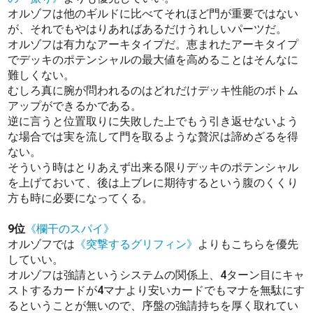
オルゾフは他のギルドに比べてそれほど門が重要ではない
が、それでもやはりあればあるだけうれしいパーツだ。
オルゾフは有力なアーキタイプだ。恵まれたアーキタイプ
でデッキのポテンシャルの最大値を高めることはそんなに
難しくない。
むしろ真に腕が問われるのはどれだけデッキ性能のボトム
アップができるかである。
逆に言うと位置取りに失敗した上でもう引き返せないよう
な場合では実を流して門を取るような贅沢は諦めざるを得
ない。
そういう時はとりあえず出来る限りデッキのポテンシャル
を上げておいて、後は上ブレに期待するという腹のくくり
方も時に必要になってくる。
9位
《欄干のスパイ》
オルゾフでは
《突撃するグリフィン》
よりもこちらを優先
していい。
オルゾフは強請というシステムの関係上、4ターン目にキャ
ストするカードが4マナより安いカードでもマナを無駄にす
るということが無いので、序盤の強請持ちを厚く取れてい