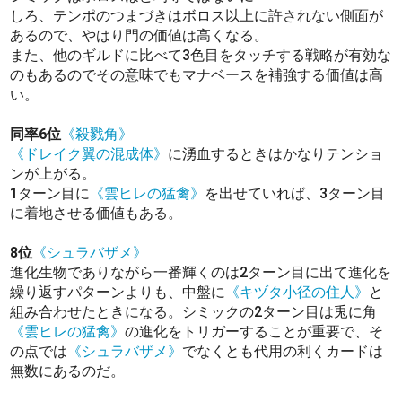
しろ、テンポのつまづきはボロス以上に許されない側面が
あるので、やはり門の価値は高くなる。
また、他のギルドに比べて3色目をタッチする戦略が有効な
のもあるのでその意味でもマナベースを補強する価値は高
い。
同率6位
《殺戮角》
《ドレイク翼の混成体》
に湧血するときはかなりテンショ
ンが上がる。
1ターン目に
《雲ヒレの猛禽》
を出せていれば、3ターン目
に着地させる価値もある。
8位
《シュラバザメ》
進化生物でありながら一番輝くのは2ターン目に出て進化を
繰り返すパターンよりも、中盤に
《キヅタ小径の住人》
と
組み合わせたときになる。シミックの2ターン目は兎に角
《雲ヒレの猛禽》
の進化をトリガーすることが重要で、そ
の点では
《シュラバザメ》
でなくとも代用の利くカードは
無数にあるのだ。