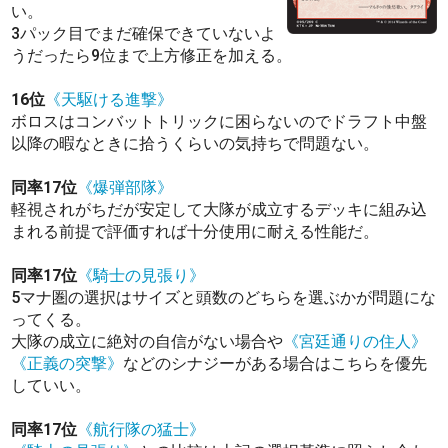
い。
3パック目でまだ確保できていないよ
うだったら9位まで上方修正を加える。
16位
《天駆ける進撃》
ボロスはコンバットトリックに困らないのでドラフト中盤
以降の暇なときに拾うくらいの気持ちで問題ない。
同率17位
《爆弾部隊》
軽視されがちだが安定して大隊が成立するデッキに組み込
まれる前提で評価すれば十分使用に耐える性能だ。
同率17位
《騎士の見張り》
5マナ圏の選択はサイズと頭数のどちらを選ぶかが問題にな
ってくる。
大隊の成立に絶対の自信がない場合や
《宮廷通りの住人》
《正義の突撃》
などのシナジーがある場合はこちらを優先
していい。
同率17位
《航行隊の猛士》