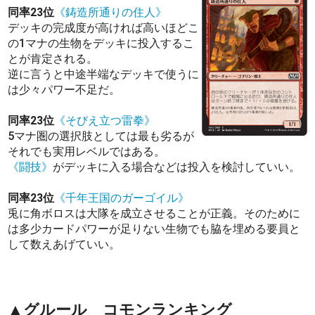
同率23位
《鋳造所通りの住人》
デッキの完成度が高ければ高いほどこ
の1マナの生物をデッキに投入するこ
とが肯定される。
逆に言うと中途半端なデッキで使うに
は少々パワー不足だ。
同率23位
《そびえ立つ雷拳》
5マナ圏の選択肢としては最も劣るが
それでも実用レベルではある。
《闘技》
がデッキに入る場合などは投入を検討していい。
同率23位
《千年王国のガーゴイル》
兎に角ボロスは大隊を成立させることが正義。そのために
は多少カードパワーが足りない生物でも脇を埋める要員と
して数えあげていい。
▲グルール コモンランキング