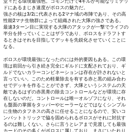
堂々たる環境最強色。コモンだけで4キルが可能なリミテッ
ドにあるまじき速度がボロスの魅力だ。
強さの核は3/2に代表される2マナ域の布陣であり、その高
性能2マナ生物群によって組織された大隊の強さである。
最速3ターン目に実現する大隊のアタックが一撃でライフの
半分を持っていくことはザラであり、ボロスをドラフトす
るときはそれを目指してデッキを先鋭化させていくことに
なる。
ボロスが環境最強になったのには外的要因もある。この環
境は前回から引き続き完全にギルドに支配されており、ギ
ルドでないカラーコンビネーションは存在が許されないと
言っていい。このため軽量除去を有する赤と黒の組み合わ
せでデッキを作ることができず、大隊というシステムの天
敵であるはずの赤黒青の除去コントロールなどが環境に存
在しないのだ。コントロールは唯一オルゾフになり、それ
も盤面の掌握をタッパーやヒーラーなどではなくシンプル
に生物のタフネスの高さに任せることになるので、安いコ
ンバットトリックで脇を固められるボロスがそれに対抗す
るのは難しくない。さらに言うとレアまで見渡しても最強
カードのその多くがボロスに属しており、まさにいたれり