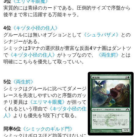
3位
《エリマキ眼魔》
実質的には青緑のカードである。圧倒的サイズで序盤から
後半まで常に活躍する万能キャラ。
4位
《キヅタ小径の住人》
グルールには無いオプションとして
《シュラバザメ》
との
シナジーがある。
シミックは3マナの選択肢が豊富な反面4マナ圏はダントツ
で
《キヅタ小径の住人》
がトップなので、
《両生鰐》
とは
明確にこちらを優先して取っていい。
5位
《両生鰐》
シミックはグルールに比べてダメージ
レースを先攻しやすいのと序盤のガッ
チリ要員は
《エリマキ眼魔》
が担って
くれるという理由で
《キヅタ小径の住
人》
よりも優先を1段下げて取る。
同率6位
《シミックのギルド門》
シミックはボロスほど均等ではないに