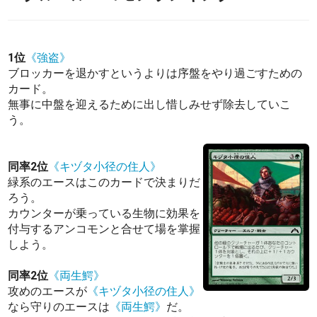
1位
《強盗》
ブロッカーを退かすというよりは序盤をやり過ごすための
カード。
無事に中盤を迎えるために出し惜しみせず除去していこ
う。
同率2位
《キヅタ小径の住人》
緑系のエースはこのカードで決まりだ
ろう。
カウンターが乗っている生物に効果を
付与するアンコモンと合せて場を掌握
しよう。
同率2位
《両生鰐》
攻めのエースが
《キヅタ小径の住人》
なら守りのエースは
《両生鰐》
だ。