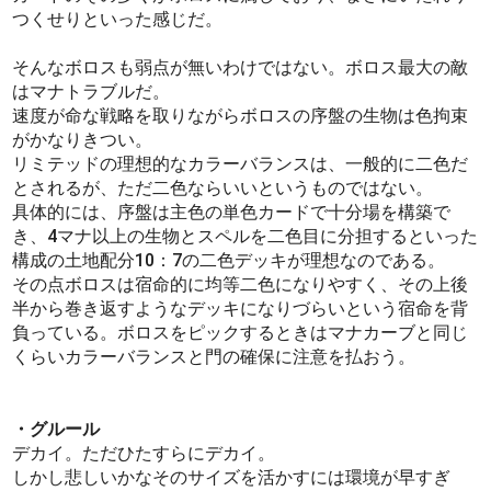
つくせりといった感じだ。
そんなボロスも弱点が無いわけではない。ボロス最大の敵
はマナトラブルだ。
速度が命な戦略を取りながらボロスの序盤の生物は色拘束
がかなりきつい。
リミテッドの理想的なカラーバランスは、一般的に二色だ
とされるが、ただ二色ならいいというものではない。
具体的には、序盤は主色の単色カードで十分場を構築で
き、4マナ以上の生物とスペルを二色目に分担するといった
構成の土地配分10：7の二色デッキが理想なのである。
その点ボロスは宿命的に均等二色になりやすく、その上後
半から巻き返すようなデッキになりづらいという宿命を背
負っている。ボロスをピックするときはマナカーブと同じ
くらいカラーバランスと門の確保に注意を払おう。
・グルール
デカイ。ただひたすらにデカイ。
しかし悲しいかなそのサイズを活かすには環境が早すぎ