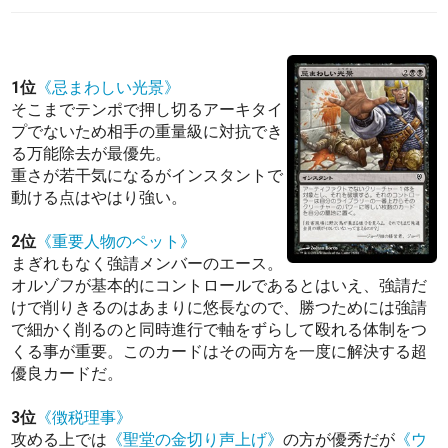
1位
《忌まわしい光景》
そこまでテンポで押し切るアーキタイ
プでないため相手の重量級に対抗でき
る万能除去が最優先。
重さが若干気になるがインスタントで
動ける点はやはり強い。
2位
《重要人物のペット》
まぎれもなく強請メンバーのエース。
オルゾフが基本的にコントロールであるとはいえ、強請だ
けで削りきるのはあまりに悠長なので、勝つためには強請
で細かく削るのと同時進行で軸をずらして殴れる体制をつ
くる事が重要。このカードはその両方を一度に解決する超
優良カードだ。
3位
《徴税理事》
攻める上では
《聖堂の金切り声上げ》
の方が優秀だが
《ウ