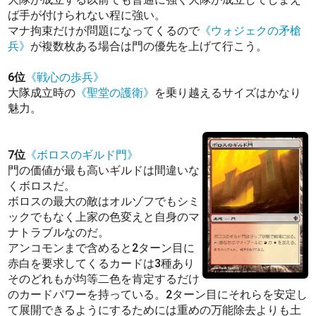
ば手が付けられない程に強い。
マナ拘束だけが問題になってくるので
《ウォジェクの矛槍
兵》
が複数枚ある場合は門の優先を上げて行こう。
6位
《戦心の歩兵》
大隊成立時の
《聖堂の護衛》
を乗り越えるサイズはかなり
魅力。
7位
《ボロスのギルド門》
門の価値が最も高いギルドは間違いな
くボロスだ。
ボロスの最大の敵はオルゾフでもシミ
ックでもなく上家の色変えと自身のマ
ナトラブルなのだ。
アンコモンまで含めると2ターン目に
赤白を要求してくるカードは3種あり
そのどれもが均等二色を肯定するだけ
のカードパワーを持っている。2ターン目にそれらを安定し
て展開できるようにするためには重めの万能除去よりも土