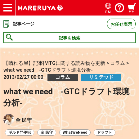
EN
ショップ
買取
記事
デッキ検索
デッキ構築
選手一覧
店舗一覧
イベント
お問い合わせ
記事ページ
お任せ表示
記事を検索
【晴れる屋】記事|MTGに関する読み物を更新
>
コラム
>
what we need -GTCドラフト環境分析-
2013/02/27 00:00
コラム
リミテッド
what we need -GTCドラフト環境
分析-
金 民守
ギルド門侵犯
金 民守
WhatWeNeed
ドラフト