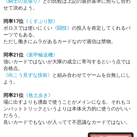
《騎士の見張り》
との比較は上記の選択基準に照らし合わ
せて決めよう。
同率17位
《くすぶり獣》
ボロスでは使いにくい
《闘技》
の投入を肯定してくれるパ
ーツでもある。
ただし働きにムラがあるカードなので過信は禁物。
同率21位
《装甲輸送機》
強いカードではないが大隊の成立に寄与するという点では
合格点。
《向こう見ずな技術》
と組み合わせてゲームを台無しにし
よう。
同率21位
《焦土歩き》
場に出すよりも湧血で使うことがメインになる。それもコ
ンバットトリックというよりは本体火力的に使うのがいい
だろう。
良いカードでもないが入ってて不思議なカードではない。