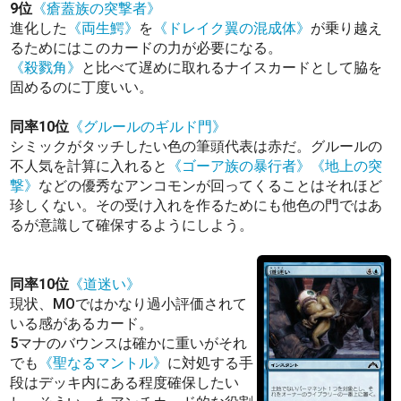
9位
《瘡蓋族の突撃者》
進化した
《両生鰐》
を
《ドレイク翼の混成体》
が乗り越え
るためにはこのカードの力が必要になる。
《殺戮角》
と比べて遅めに取れるナイスカードとして脇を
固めるのに丁度いい。
同率10位
《グルールのギルド門》
シミックがタッチしたい色の筆頭代表は赤だ。グルールの
不人気を計算に入れると
《ゴーア族の暴行者》
《地上の突
撃》
などの優秀なアンコモンが回ってくることはそれほど
珍しくない。その受け入れを作るためにも他色の門ではあ
るが意識して確保するようにしよう。
同率10位
《道迷い》
現状、MOではかなり過小評価されて
いる感があるカード。
5マナのバウンスは確かに重いがそれ
でも
《聖なるマントル》
に対処する手
段はデッキ内にある程度確保したい