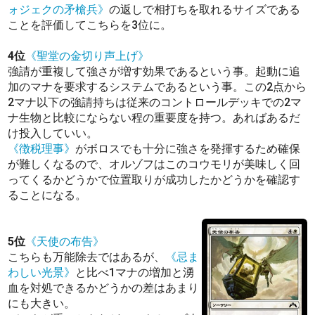
ォジェクの矛槍兵》
の返しで相打ちを取れるサイズである
ことを評価してこちらを3位に。
4位
《聖堂の金切り声上げ》
強請が重複して強さが増す効果であるという事。起動に追
加のマナを要求するシステムであるという事。この2点から
2マナ以下の強請持ちは従来のコントロールデッキでの2マ
ナ生物と比較にならない程の重要度を持つ。あればあるだ
け投入していい。
《徴税理事》
がボロスでも十分に強さを発揮するため確保
が難しくなるので、オルゾフはこのコウモリが美味しく回
ってくるかどうかで位置取りが成功したかどうかを確認す
ることになる。
5位
《天使の布告》
こちらも万能除去ではあるが、
《忌ま
わしい光景》
と比べ1マナの増加と湧
血を対処できるかどうかの差はあまり
にも大きい。