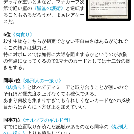
デッキが重いときなど、マナカーブ次
第で軽い壁の
《聖堂の護衛》
と逆転す
ることもあるだろうが、まぁレアケー
スだ。
6位
《肉貪り》
殺す生物をこちらが指定できない不自由さはあるがそれで
もこの軽さは魅力だ。
特に対ボロスでは如何に大隊を阻止するかというのが攻防
の焦点になってくるので2マナのカードとしては十二分の働
きをする。
同率7位
《処刑人の一振り》
《肉貪り》
と比べてディミーアと取り合うことが無いので
それほど優先度を上げなくても確保できる。
あまり何枚も集まりすぎてもうれしくないカードなので2枚
目からはさらに下方修正を加えていい。
同率7位
《オルゾフのギルド門》
すでに位置取りが済んだ感触があるのなら同率の
《処刑人
の一振り》
よりも優先していい。