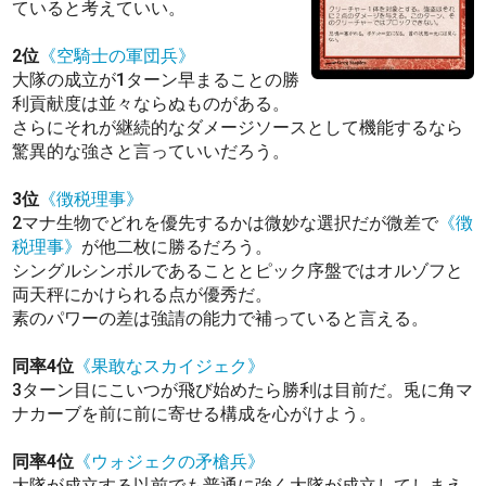
ていると考えていい。
2位
《空騎士の軍団兵》
大隊の成立が1ターン早まることの勝
利貢献度は並々ならぬものがある。
さらにそれが継続的なダメージソースとして機能するなら
驚異的な強さと言っていいだろう。
3位
《徴税理事》
2マナ生物でどれを優先するかは微妙な選択だが微差で
《徴
税理事》
が他二枚に勝るだろう。
シングルシンボルであることとピック序盤ではオルゾフと
両天秤にかけられる点が優秀だ。
素のパワーの差は強請の能力で補っていると言える。
同率4位
《果敢なスカイジェク》
3ターン目にこいつが飛び始めたら勝利は目前だ。兎に角マ
ナカーブを前に前に寄せる構成を心がけよう。
同率4位
《ウォジェクの矛槍兵》
大隊が成立する以前でも普通に強く大隊が成立してしまえ