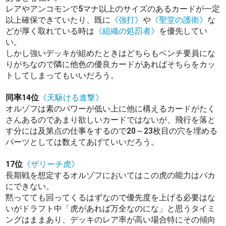
レアやアンコモンで5マナ以上のサイズのあるカードが一定
以上確保できていたり、既に
《強打》
や
《聖堂の護衛》
な
どが厚く取れている時は
《組織の処罰者》
を優先してい
い。
しかし強いデッキが組めたときはどちらもベンチ要員にな
りがちなので隣に他色の優良カードがあればそちらをカッ
トしてしまってもいいだろう。
同率14位
《天駆ける進撃》
オルゾフは素のパワーが低い上に他に構えるカードがたく
さんあるのであまり欲しいカードではないが、飛行を落と
す分には及第点の仕事をするので20～23枚目の穴を埋める
パーツとしては数えてあげていいだろう。
17位
《ザリーチ虎》
長期戦を想定するオルゾフにおいてはこの虎の能力はバカ
にできない。
黙ってても回ってくるはずなので優先度を上げる必要はな
いがドラフト中「虎があれば万全なのにな」と思うタイミ
ングはままあり、デッキのレア率が高い場合特にその傾向