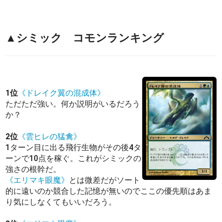
▲シミック コモンランキング
1位
《ドレイク翼の混成体》
ただただ強い。何か説明がいるだろう
か？
2位
《雲ヒレの猛禽》
1ターン目に出る飛行生物がその後4タ
ーンで10点を稼ぐ。これがシミックの
強さの根幹だ。
《エリマキ眼魔》
とは微差だがソート
的に遠いのか競合した記憶が無いのでここの優先順はあま
り気にしなくてもいいだろう。