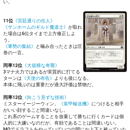
い。
11位
《宮廷通りの住人》
《サンホームのギルド魔道士》
が取れ
た場合は6位タイまで上方修正しよ
う。
《軍勢の集結》
と噛み合ったときは圧
巻の一言。
同率12位
《大規模な奇襲》
3マナ火力ではあるが実質的に打てる
ターンは
《天使の布告》
よりも後になる。
本体に飛ぶのは重要だが過大評価は禁物だ。
同率12位
《向こう見ずな技術》
ミスターイージーウィン。
《装甲輸送機》
につけると相手
がいい顔すること間違いなし。
これ系のゲームすることを放棄して勝ちに行くカードは個
人的に大嫌いなのだが、有効であることは間違いない。
MOでドラフトをやっていていつの間にか上下と被っていた