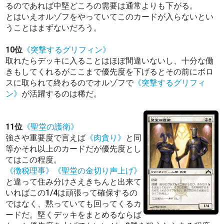
るのであれば中堅どころの需要は通常よりも下がる。
とはいえオルゾフをやっていてこのカードが入らないとい
うことはまずないだろう。
10位
《突撃するグリフィン》
取れたらデッキに入ることはほぼ間違いないし、十分な働
きもしてくれるがここまで優先度を下げるとその前にボロ
スに取られて終わるのでオルゾフで
《突撃するグリフィ
ン》
が活躍するのは稀だ。
11位
《聖堂の護衛》
強さや重要度で言えば
《肉貪り》
と同
等かそれ以上のカードだが優先度とし
てはこの程度。
《徴税理事》
《聖堂の金切り声上げ》
と違って住み分けさえきちんと出来て
いればこの1/4は頑張って確保するの
ではなく、黙っていても回ってくるカ
ードだ。堅くデッキをまとめるならば