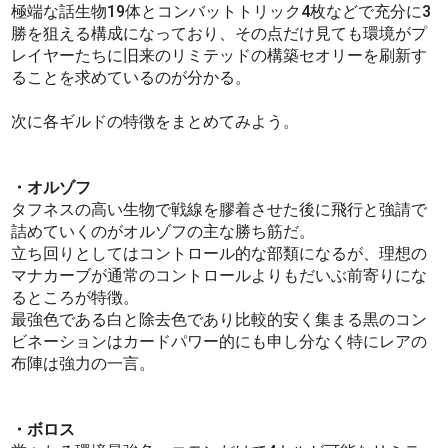
極端な話生物19体とコンバットトリック4枚などで充分に3
勝を狙える構成になっており、その点だけ見ても環境がプ
レイヤーたちに旧来のリミテッドの構築セオリーを刷新す
ることを求めているのが分かる。
次に各ギルドの特徴をまとめてみよう。
・オルゾフ
タフネスの高い生物で戦線を膠着させた後に飛行と強請で
詰めていくのがオルゾフの主な勝ち筋だ。
立ち回りとしてはコントロール的な部類になるが、理想の
マナカーブが通常のコントロールよりもだいぶ前寄りにな
るところが特徴。
最強色である白と除去色であり比較的安く集まる黒のコン
ビネーションはカードパワー的にも申し分なく特にレアの
布陣は強力の一言。
・ボロス