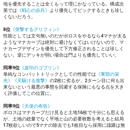
地を優先することは全くもって理にかなっている。構成次
第では
《戦心の歩兵》
より優先してピックするときも珍し
くないだろう。
8位
《突撃するグリフィン》
性能としては文句無いのだがボロスをやるなら4マナが太る
ようなマナカーブは絶対に避けなくてはいけないので、マ
ナカーブデザインを優先して下方修正されることは珍しく
ない。逆にデッキが弱い場合は門よりも優先していい。
同率9位
《皮印のゴブリン》
単純なコンバットトリックとしての性能では
《軍部の栄
光》
《天駆ける進撃》
の2枚に劣るが、2ターン目に何も出
来ないという最悪の事態を回避する保険にもなる点を大き
く評価してこの位置に。
同率9位
《天使の布告》
ボロスはマナカーブだけ見ると土地16枚で十分にも思える
が、土地の総量でなく平地と山の必要枚数を考えると結局
17枚欲しいので5マナの除去でも1枚目なら採用に躊躇は無