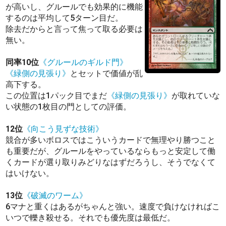
が高いし、グルールでも効果的に機能
するのは平均して5ターン目だ。
除去だからと言って焦って取る必要は
無い。
同率10位
《グルールのギルド門》
《緑側の見張り》
とセットで価値が乱
高下する。
この位置は1パック目でまだ
《緑側の見張り》
が取れていな
い状態の1枚目の門としての評価。
12位
《向こう見ずな技術》
競合が多いボロスではこういうカードで無理やり勝つこと
も重要だが、グルールをやっているならもっと安定して働
くカードが選り取りみどりなはずだろうし、そうでなくて
はいけない。
13位
《破滅のワーム》
6マナと重くはあるがちゃんと強い。速度で負けなければこ
いつで轢き殺せる。それでも優先度は最低だ。