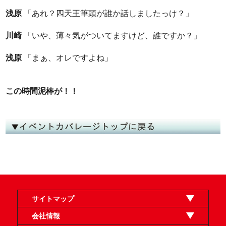
浅原
「あれ？四天王筆頭が誰か話しましたっけ？」
川崎
「いや、薄々気がついてますけど、誰ですか？」
浅原
「まぁ、オレですよね」
この時間泥棒が！！
サイトマップ
オンラインショップ
買取
記事
選手一覧
デッキ検索
デッキ構築
イベント・大会
店舗のご案内
お問い合わせ
ヘルプ
FAQ
会社情報