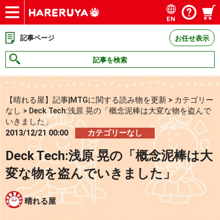
EN
ショップ
買取
記事
デッキ検索
デッキ構築
選手一覧
店舗一覧
イベント
お問い合わせ
記事ページ
お任せ表示
記事を検索
【晴れる屋】記事|MTGに関する読み物を更新
>
カテゴリー
なし
>
Deck Tech:浅原 晃の「概念泥棒は大変な物を盗んで
いきました」
2013/12/21 00:00
カテゴリーなし
Deck Tech:浅原 晃の「概念泥棒は大
変な物を盗んでいきました」
晴れる屋