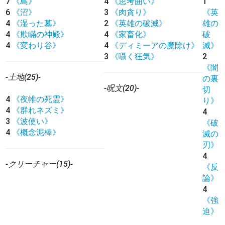
7
《島》
4
《思考囲い》
1
6
《沼》
3
《肉貪り》
《英
4
《湿った墓》
2
《英雄の破滅》
雄の
4
《欺瞞の神殿》
4
《家畜化》
破
4
《変わり谷》
4
《ディミーアの魔除け》
滅》
3
《囁く狂気》
2
《闇
-土地(25)-
の裏
-呪文(20)-
切
4
《夜帷の死霊》
り》
4
《群れネズミ》
4
3
《波使い》
《破
4
《概念泥棒》
滅の
刃》
4
-クリーチャー(15)-
《反
論》
4
《強
迫》