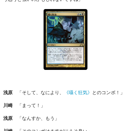
浅原
「そして、なにより、
《囁く狂気》
とのコンボ！」
川崎
「まって！」
浅原
「なんすか、もう」