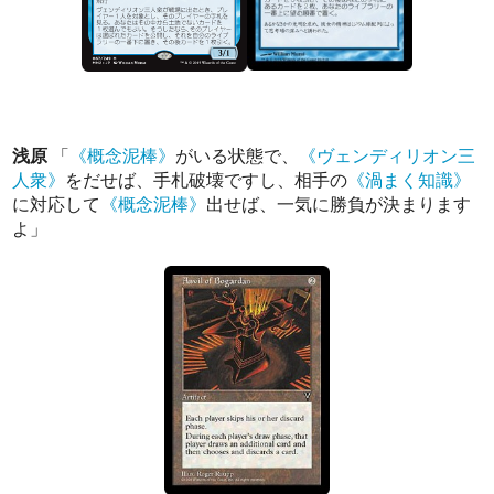
浅原
「
《概念泥棒》
がいる状態で、
《ヴェンディリオン三
人衆》
をだせば、手札破壊ですし、相手の
《渦まく知識》
に対応して
《概念泥棒》
出せば、一気に勝負が決まります
よ」