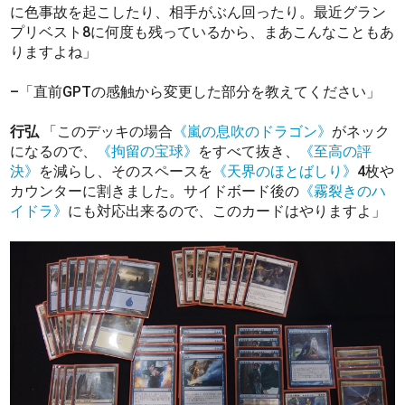
に色事故を起こしたり、相手がぶん回ったり。最近グラン
プリベスト8に何度も残っているから、まあこんなこともあ
りますよね」
–「直前GPTの感触から変更した部分を教えてください」
行弘
「このデッキの場合
《嵐の息吹のドラゴン》
がネック
になるので、
《拘留の宝球》
をすべて抜き、
《至高の評
決》
を減らし、そのスペースを
《天界のほとばしり》
4枚や
カウンターに割きました。サイドボード後の
《霧裂きのハ
イドラ》
にも対応出来るので、このカードはやりますよ」