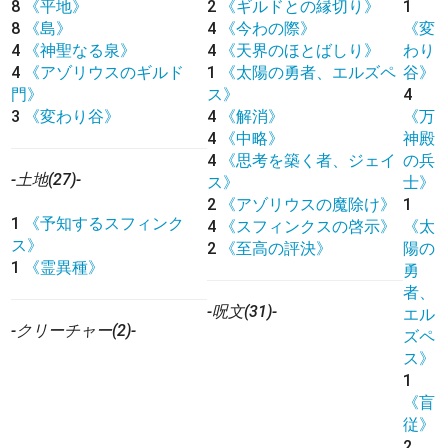
8
《平地》
2
《ギルドとの縁切り》
1
8
《島》
4
《今わの際》
《変
4
《神聖なる泉》
4
《天界のほとばしり》
わり
4
《アゾリウスのギルド
1
《太陽の勇者、エルズペ
谷》
門》
ス》
4
3
《変わり谷》
4
《解消》
《万
4
《中略》
神殿
4
《思考を築く者、ジェイ
の兵
-土地(27)-
ス》
士》
2
《アゾリウスの魔除け》
1
1
《予知するスフィンク
4
《スフィンクスの啓示》
《太
ス》
2
《至高の評決》
陽の
1
《霊異種》
勇
者、
-呪文(31)-
エル
-クリーチャー(2)-
ズペ
ス》
1
《盲
従》
2