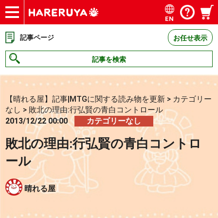
EN
ショップ
買取
記事
デッキ検索
デッキ構築
選手一覧
店舗一覧
イベント
お問い合わせ
記事ページ
お任せ表示
記事を検索
【晴れる屋】記事|MTGに関する読み物を更新
>
カテゴリー
なし
>
敗北の理由:行弘賢の青白コントロール
2013/12/22 00:00
カテゴリーなし
敗北の理由:行弘賢の青白コントロ
ール
晴れる屋