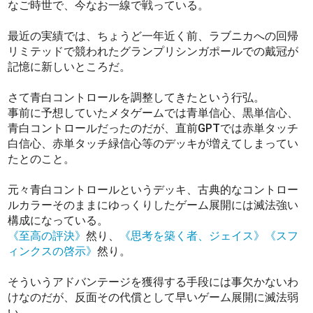
なご時世で、今なお一線で戦っている。
最近の実績では、ちょうど一年近く前、ラブニカへの回帰
リミテッドで競われたグランプリシンガポールでの戴冠が
記憶に新しいところだ。
さて青白コントロールを調整してきたという行弘。
事前に予想していたメタゲームでは青単信心、黒単信心、
青白コントロールだったのだが、直前GPTでは赤単タッチ
白信心、赤単タッチ緑信心等のデッキが増えてしまってい
たとのこと。
元々青白コントロールというデッキ、古典的なコントロー
ルカラーそのままにゆっくりしたゲーム展開には滅法強い
構成になっている。
《至高の評決》
然り、
《思考を築く者、ジェイス》
《スフ
ィンクスの啓示》
然り。
そういうアドバンテージを獲得する手段には事欠かないわ
けなのだが、反面その代償として早いゲーム展開に滅法弱
い。