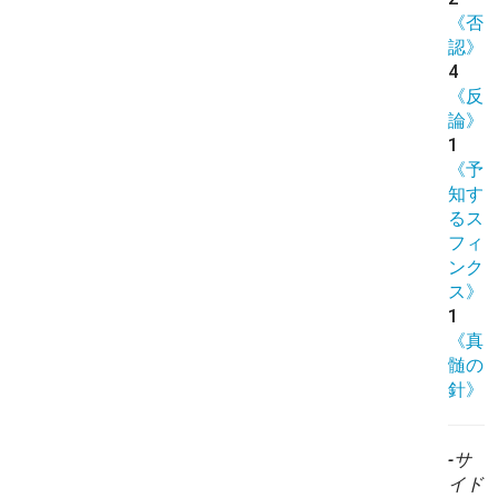
《否
認》
4
《反
論》
1
《予
知す
るス
フィ
ンク
ス》
1
《真
髄の
針》
-サ
イド