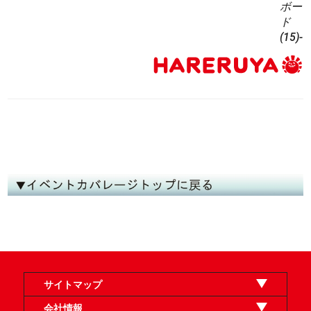
ボー
ド
(15)-
サイトマップ
オンラインショップ
買取
記事
選手一覧
デッキ検索
デッキ構築
イベント・大会
店舗のご案内
お問い合わせ
ヘルプ
FAQ
会社情報