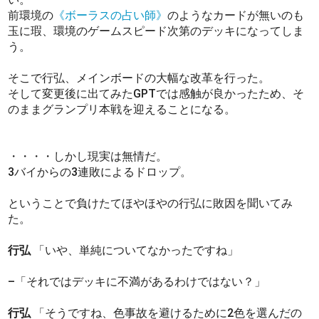
前環境の
《ボーラスの占い師》
のようなカードが無いのも
玉に瑕、環境のゲームスピード次第のデッキになってしま
う。
そこで行弘、メインボードの大幅な改革を行った。
そして変更後に出てみたGPTでは感触が良かったため、そ
のままグランプリ本戦を迎えることになる。
・・・・しかし現実は無情だ。
3バイからの3連敗によるドロップ。
ということで負けたてほやほやの行弘に敗因を聞いてみ
た。
行弘
「いや、単純についてなかったですね」
–「それではデッキに不満があるわけではない？」
行弘
「そうですね、色事故を避けるために2色を選んだの