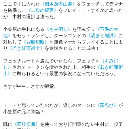
ここで手に入れた
《樹木茂る山麓》
をフェッチして赤マナ
を確保し、
《二股の稲妻》
をプレイ・・・するかと思った
が、中村の選択は違った。
小笠原の手札にある
《もみ消し》
を読み切り
《不毛の大
地》
をセットランドし、ターンエンドの
《渦まく知識》
に
対応して
《四肢切断》
を無色マナからプレイすることによ
り
《若き紅蓮術士》
を退場させることに成功！
フェッチルートを選んでいたなら、フェッチを
《もみ消
し》
されてトークンを増やされた上、相手の
《若き紅蓮術
士》
に殴られるという最悪の状況になっていただろう。
さすが中村。さすが殿堂。
・・・と思っていたのだが、返しのターンに
《墓忍び》
が
小笠原の元に降臨！！
既に
《四肢切断》
を使っており打開策のない中村に、投了