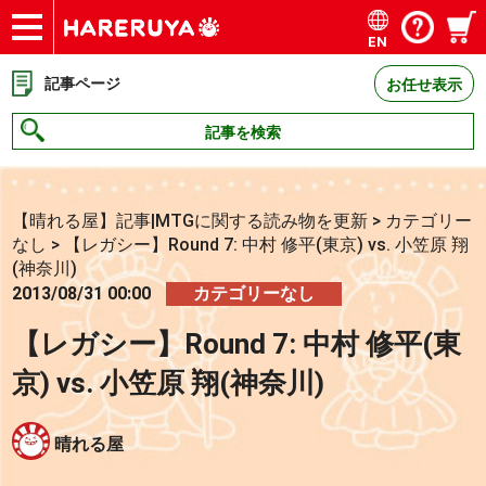
EN
ショップ
買取
記事
デッキ検索
デッキ構築
選手一覧
店舗一覧
イベント
お問い合わせ
記事ページ
お任せ表示
記事を検索
【晴れる屋】記事|MTGに関する読み物を更新
>
カテゴリー
なし
>
【レガシー】Round 7: 中村 修平(東京) vs. 小笠原 翔
(神奈川)
2013/08/31 00:00
カテゴリーなし
【レガシー】Round 7: 中村 修平(東
京) vs. 小笠原 翔(神奈川)
晴れる屋