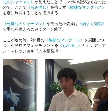
礼のシャーマン》
が見えたことでコンボの線がなくなった
ので、ここで
《もみ消し》
を構えず
《敏捷なマングース》
を場に展開することを選択する。
《死儀礼のシャーマン》
を失った小笠原は
《渦まく知識》
で手札を整えるのみでターン終了。
ここが攻め時。2体目の
《敏捷なマングース》
を展開しつ
つ、小笠原のフェッチランドを
《もみ消し》
とカナディア
ン・スレッショルドの本領発揮！