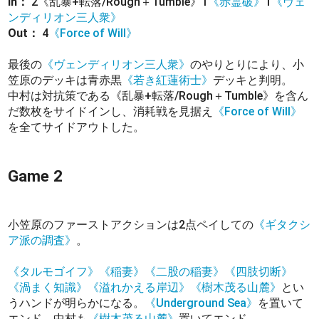
In：
2《乱暴+転落/Rough＋Tumble》1
《赤霊破》
1
《ヴェ
ンディリオン三人衆》
Out：
4
《Force of Will》
最後の
《ヴェンディリオン三人衆》
のやりとりにより、小
笠原のデッキは青赤黒
《若き紅蓮術士》
デッキと判明。
中村は対抗策である《乱暴+転落/Rough＋Tumble》を含ん
だ数枚をサイドインし、消耗戦を見据え
《Force of Will》
を全てサイドアウトした。
Game 2
小笠原のファーストアクションは2点ペイしての
《ギタクシ
ア派の調査》
。
《タルモゴイフ》
《稲妻》
《二股の稲妻》
《四肢切断》
《渦まく知識》
《溢れかえる岸辺》
《樹木茂る山麓》
とい
うハンドが明らかになる。
《Underground Sea》
を置いて
エンド。中村も
《樹木茂る山麓》
置いてエンド。