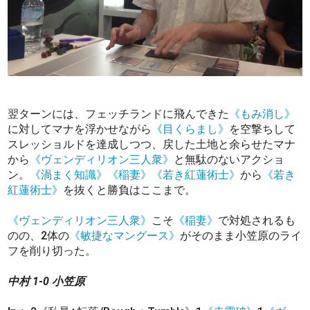
翌ターンには、フェッチランドに飛んできた
《もみ消し》
に対してマナを浮かせながら
《目くらまし》
を空撃ちして
スレッショルドを達成しつつ、戻した土地と余らせたマナ
から
《ヴェンディリオン三人衆》
と無駄のないアクショ
ン。
《渦まく知識》
《稲妻》
《若き紅蓮術士》
から
《若き
紅蓮術士》
を抜くと勝負はここまで。
《ヴェンディリオン三人衆》
こそ
《稲妻》
で対処されるも
のの、2体の
《敏捷なマングース》
がそのまま小笠原のライ
フを削り切った。
中村 1-0 小笠原