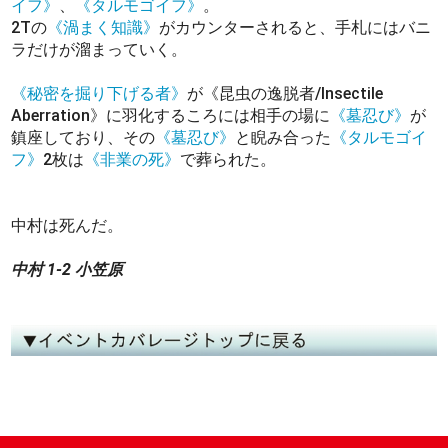
イフ》
、
《タルモゴイフ》
。
2Tの
《渦まく知識》
がカウンターされると、手札にはバニ
ラだけが溜まっていく。
《秘密を掘り下げる者》
が《昆虫の逸脱者/Insectile
Aberration》に羽化するころには相手の場に
《墓忍び》
が
鎮座しており、その
《墓忍び》
と睨み合った
《タルモゴイ
フ》
2枚は
《非業の死》
で葬られた。
中村は死んだ。
中村 1-2 小笠原