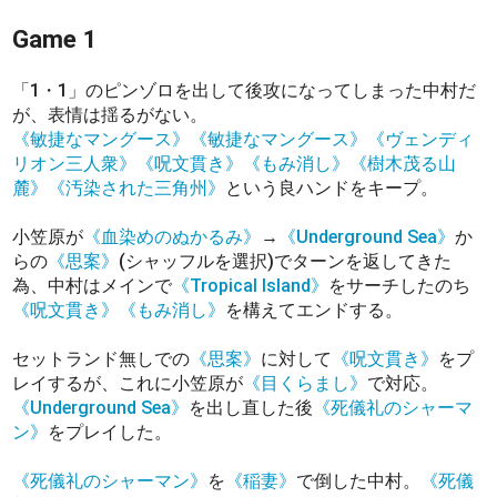
Game 1
「1・1」のピンゾロを出して後攻になってしまった中村だ
が、表情は揺るがない。
《敏捷なマングース》
《敏捷なマングース》
《ヴェンディ
リオン三人衆》
《呪文貫き》
《もみ消し》
《樹木茂る山
麓》
《汚染された三角州》
という良ハンドをキープ。
小笠原が
《血染めのぬかるみ》
→
《Underground Sea》
か
らの
《思案》
(シャッフルを選択)でターンを返してきた
為、中村はメインで
《Tropical Island》
をサーチしたのち
《呪文貫き》
《もみ消し》
を構えてエンドする。
セットランド無しでの
《思案》
に対して
《呪文貫き》
をプ
レイするが、これに小笠原が
《目くらまし》
で対応。
《Underground Sea》
を出し直した後
《死儀礼のシャーマ
ン》
をプレイした。
《死儀礼のシャーマン》
を
《稲妻》
で倒した中村。
《死儀