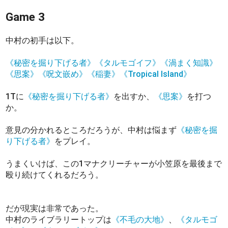
Game 3
中村の初手は以下。
《秘密を掘り下げる者》
《タルモゴイフ》
《渦まく知識》
《思案》
《呪文嵌め》
《稲妻》
《Tropical Island》
1Tに
《秘密を掘り下げる者》
を出すか、
《思案》
を打つ
か。
意見の分かれるところだろうが、中村は悩まず
《秘密を掘
り下げる者》
をプレイ。
うまくいけば、この1マナクリーチャーが小笠原を最後まで
殴り続けてくれるだろう。
だが現実は非常であった。
中村のライブラリートップは
《不毛の大地》
、
《タルモゴ