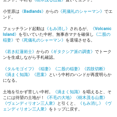
小笠原は
《Badlands》
からの
《死儀礼のシャーマン》
でエ
ンド。
フェッチランド起動は
《もみ消し》
されるが、
《Volcanic
Island》
を引いていた中村、無事赤マナを確保し
《二股の
稲妻》
で
《死儀礼のシャーマン》
を退場させる。
《若き紅蓮術士》
からの
《ギタクシア派の調査》
でトーク
ンを生成しながら手札確認。
《タルモゴイフ》
《稲妻》
《二股の稲妻》
《四肢切断》
《渦まく知識》
《思案》
という中村のハンドが再度明らか
になる。
土地を引かず苦しい中村。
《渦まく知識》
を唱えると、そ
こには待望の土地が！
《不毛の大地》
《樹木茂る山麓》
《ヴェンディリオン三人衆》
と引くと、
《もみ消し》
《ヴ
ェンディリオン三人衆》
をトップに戻す。