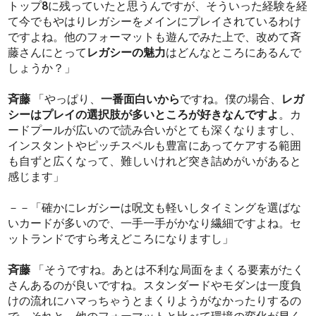
トップ8に残っていたと思うんですが、そういった経験を経
て今でもやはりレガシーをメインにプレイされているわけ
ですよね。他のフォーマットも遊んでみた上で、改めて斉
藤さんにとって
レガシーの魅力
はどんなところにあるんで
しょうか？」
斉藤
「やっぱり、
一番面白いから
ですね。僕の場合、
レガ
シーはプレイの選択肢が多いところが好きなんですよ
。カ
ードプールが広いので読み合いがとても深くなりますし、
インスタントやピッチスペルも豊富にあってケアする範囲
も自ずと広くなって、難しいけれど突き詰めがいがあると
感じます」
－－「確かにレガシーは呪文も軽いしタイミングを選ばな
いカードが多いので、一手一手がかなり繊細ですよね。セ
ットランドですら考えどころになりますし」
斉藤
「そうですね。あとは不利な局面をまくる要素がたく
さんあるのが良いですね。スタンダードやモダンは一度負
けの流れにハマっちゃうとまくりようがなかったりするの