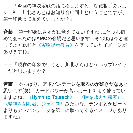
－－「今回の神決定戦の話に移しますと、対戦相手のレガ
シー神・川北さんとはお知り合い同士ということですが、
第一印象って覚えていますか？」
斉藤
「第一印象はさすがに覚えてないですね……たぶん初
めて会ったのはAMCの会場だと思います。その頃は今と違
ってよく親和と
《実物提示教育》
を使っていたイメージが
ありますね」
－－「現在の印象でいうと、川北さんはどういうプレイヤ
ーだと思いますか？」
斉藤
「やっぱり、
アドバンテージを取るのが好きだなぁ
と
思います(笑) カードパワーが高いカードをよく使ってい
ますよね。
《Hymn to Tourach》
、
《時を越えた探索》
、
《精神を刻む者、ジェイス》
みたいな。テンポとかビート
よりもアドバンテージを第一に取ってくるイメージがあり
ますね」