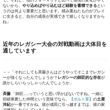
で。それと、他のフォーマットと比べて環境の変化が早く
ないから、
やり込めばやり込むほど経験を蓄積できる
とい
うのは何より重要だと思います。積み重ねたものがプレイ
に生きると、自分の成長が実感できて嬉しくなりますから
ね」
近年のレガシー大会の対戦動画は大体目を
通しています
－－「それにしても斉藤さんはどうやってそこまでレガシ
ーが強くなったんでしょうか？
レガシーの師匠的な存在
が
誰かしらいらっしゃったんでしょうか」
斉藤
「師匠……っていうと思い浮かばないですね。一緒に
切磋琢磨した仲間という意味でなら、
【ボルト算】
の
土屋
洋紀
が一番ですかね。彼が成田に引っ越すまでは、彼の家
で練習したりしていました」