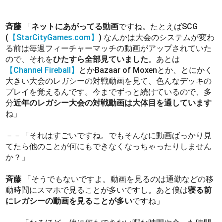
斉藤
「
ネットにあがってる動画
ですね。たとえばSCG
(
【StarCityGames.com】
) なんかは大会のシステムが変わ
る前は毎週フィーチャーマッチの動画がアップされていた
ので、それを
ひたすら全部見ていました
。あとは
【Channel Fireball】
とかBazaar of Moxenとか、とにかく
大きい大会のレガシーの対戦動画を見て、色んなデッキの
プレイを覚えるんです。今までずっと続けているので、多
分
近年のレガシー大会の対戦動画は大体目を通しています
ね」
－－「それはすごいですね。でもそんなに動画ばっかり見
てたら他のことが何にもできなくなっちゃったりしません
か？」
斉藤
「そうでもないですよ。動画を見るのは通勤などの移
動時間にスマホで見ることが多いですし。あと僕は
寝る前
にレガシーの動画を見ることが多い
ですね」