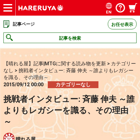
EN
ショップ
買取
記事
デッキ検索
デッキ構築
選手一覧
店舗一覧
イベント
お問い合わせ
記事ページ
お任せ表示
記事を検索
【晴れる屋】記事|MTGに関する読み物を更新
>
カテゴリー
なし
>
挑戦者インタビュー: 斉藤 伸夫 ～誰よりもレガシー
を識る、その理由～
2015/09/12 00:00
カテゴリーなし
挑戦者インタビュー: 斉藤 伸夫 ～誰
よりもレガシーを識る、その理由
～
晴れる屋