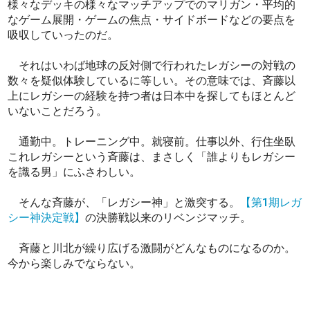
様々なデッキの様々なマッチアップでのマリガン・平均的
なゲーム展開・ゲームの焦点・サイドボードなどの要点を
吸収していったのだ。
それはいわば地球の反対側で行われたレガシーの対戦の
数々を疑似体験しているに等しい。その意味では、斉藤以
上にレガシーの経験を持つ者は日本中を探してもほとんど
いないことだろう。
通勤中。トレーニング中。就寝前。仕事以外、行住坐臥
これレガシーという斉藤は、まさしく「誰よりもレガシー
を識る男」にふさわしい。
そんな斉藤が、「レガシー神」と激突する。
【第1期レガ
シー神決定戦】
の決勝戦以来のリベンジマッチ。
斉藤と川北が繰り広げる激闘がどんなものになるのか。
今から楽しみでならない。