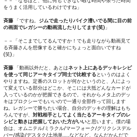
－－「なるほど、他に何もできない暇な時間や余った時間
をうまく活用しているわけですね」
斉藤
「ですね。
ジムで走ったりバイク漕いでる間に目の前
の画面でレガシーの動画流したりしてます(笑)
」
－－「そこまでしてるんですか！でも走りながら動画見て
る斉藤さんを想像すると確かにちょっと面白いですね
(笑)」
斉藤
「動画以外だと、あとは
ネット上にあるデッキレシピ
を使って同じアーキタイプ同士で比較する
というのはよく
やりますね。定番のスロットが何かというのと、人によっ
て変えている部分はどこか、そこには大抵どんなカードが
入っているのかが把握できるので。それからメタ上のデッ
キはプロクシーでもいいので一通り全部作って回します
ね。レガシーで勝ちたい場合、自分のデッキの理解はもち
ろんですが、
対戦相手としてよく当たるアーキタイプのレ
シピと動きは把握しておいた方がいい
と思います。僕の場
合は、オムニテル/ミラクル/マーフォーク/グリクシスデル
バー/感染/デスタク/土地単……などなど、なんだかんだで