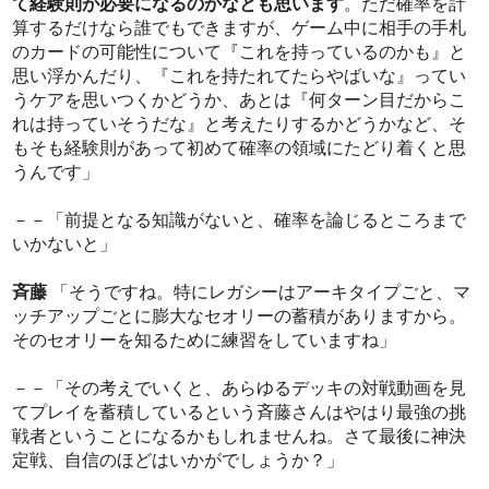
て経験則が必要になるのかなとも思います
。ただ確率を計
算するだけなら誰でもできますが、ゲーム中に相手の手札
のカードの可能性について『これを持っているのかも』と
思い浮かんだり、『これを持たれてたらやばいな』ってい
うケアを思いつくかどうか、あとは『何ターン目だからこ
れは持っていそうだな』と考えたりするかどうかなど、そ
もそも経験則があって初めて確率の領域にたどり着くと思
うんです」
－－「前提となる知識がないと、確率を論じるところまで
いかないと」
斉藤
「そうですね。特にレガシーはアーキタイプごと、マ
ッチアップごとに膨大なセオリーの蓄積がありますから。
そのセオリーを知るために練習をしていますね」
－－「その考えでいくと、あらゆるデッキの対戦動画を見
てプレイを蓄積しているという斉藤さんはやはり最強の挑
戦者ということになるかもしれませんね。さて最後に神決
定戦、自信のほどはいかがでしょうか？」