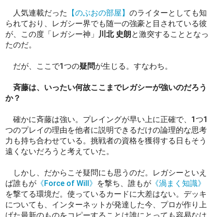
人気連載だった
【のぶおの部屋】
のライターとしても知
られており、レガシー界でも随一の強豪と目されている彼
が、この度「レガシー神」
川北 史朗
と激突することとなっ
たのだ。
だが、ここで1つの
疑問
が生じる。すなわち。
斉藤は、いったい何故ここまでレガシーが強いのだろう
か？
確かに斉藤は強い。プレイングが早い上に正確で、1つ1
つのプレイの理由を他者に説明できるだけの論理的な思考
力も持ち合わせている。挑戦者の資格を獲得する日もそう
遠くないだろうと考えていた。
しかし、だからこそ疑問にも思うのだ。レガシーといえ
ば誰もが
《Force of Will》
を撃ち、誰もが
《渦まく知識》
を撃てる環境だ。使っているカードに大差はない。デッキ
についても、インターネットが発達した今、プロが作り上
げた最新のものをコピーすることは誰にとっても容易なは