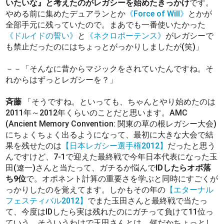
いたいな』と考えたのがレガシーを始めたきっかけ
です。
やめる前に集めたデュアランとか
《Force of Will》
とかが
全部手元に残っていたので。まあでも一番使いたかった
《ドルイドの誓い》
と
《ネクロポーテンス》
がレガシーで
も禁止だったのにはちょっとがっかりしましたが(笑)」
－－「そんなに昔からマジックをされていたんですね。そ
れからはずっとレガシーを？」
斉藤
「そうですね。といっても、ちゃんとやり始めたのは
2011年～2012年くらいのことだと思います。AMC
(Ancient Memory Convention: 関東の草の根レガシー大会)
にちょくちょく出るようになって、最初に大きな大会で結
果を残せたのは
【日本レガシー選手権2012】
だったと思う
んですけど、7-1で迎えた最終戦で今年日本代表になった玉
田(遼一)さんと当たって、ガチるか悩んで
IDしたらオポ落
ち9位
で。オポネント計算の重要さを学ぶと同時にすごくが
っかりしたのを覚えてます。しかもその年の
【エターナル
フェスティバル2012】
でまた玉田さんと最終戦で当たっ
て、今度はIDしたら実は残れたのにガチって負けて11位っ
ていう。そういうわけで玉田さんとは、何だかちょっとし