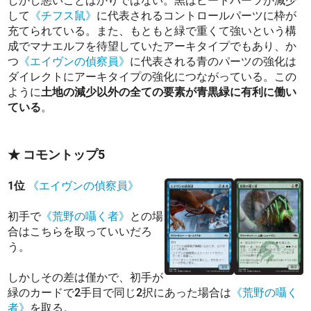
しかし悪いことばかりではない。黒はビートパーツが減少
して
《チフス鼠》
に代表されるコントロールパーツに枠が
充てられている。また、もともと緑で重くて強いという構
成でマナエルフを待望していたアーキタイプでもあり、か
つ
《エイヴンの偵察員》
に代表される青のパーツの強化は
ダイレクトにアーキタイプの強化につながっている。この
ように
土地の減少以外の全ての要素が青黒緑に有利に働い
ている
。
★ コモントップ5
1位
《エイヴンの偵察員》
初手で
《荒野の囁く者》
との場
合はこちらを取っていいだろ
う。
しかしその差は僅かで、初手が
緑のカードで2手目で同じ2択にあった場合は
《荒野の囁く
者》
を取る。