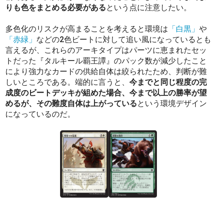
りも色をまとめる必要がある
という点に注意したい。
多色化のリスクが高まることを考えると環境は
「白黒」
や
「赤緑」
などの2色ビートに対して追い風になっているとも
言えるが、これらのアーキタイプはパーツに恵まれたセッ
トだった『タルキール覇王譚』のパック数が減少したこと
により強力なカードの供給自体は絞られたため、判断が難
しいところである。端的に言うと、
今までと同じ程度の完
成度のビートデッキが組めた場合、今まで以上の勝率が望
めるが、その難度自体は上がっている
という環境デザイン
になっているのだ。