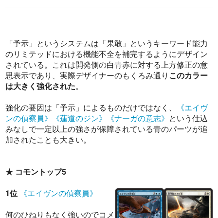
「予示」というシステムは「果敢」というキーワード能力
のリミテッドにおける機能不全を補完するようにデザイン
されている。これは開発側の白青赤に対する上方修正の意
思表示であり、実際デザイナーのもくろみ通り
このカラー
は大きく強化された
。
強化の要因は「予示」によるものだけではなく、
《エイヴ
ンの偵察員》
《蓮道のジン》
《ナーガの意志》
という仕込
みなしで一定以上の強さが保障されている青のパーツが追
加されたことも大きい。
★ コモントップ5
1位
《エイヴンの偵察員》
何のひねりもなく強いのでコメ