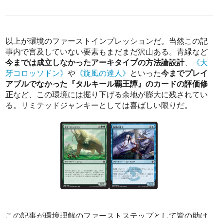
以上が環境のファーストインプレッションだ。当然この記
事内で言及していない要素もまだまだ沢山ある。青緑など
今までは成立しなかったアーキタイプの方法論設計
、
《大
牙コロッソドン》
や
《旋風の達人》
といった
今までプレイ
アブルでなかった『タルキール覇王譚』のカードの評価修
正
など、この環境には掘り下げる余地が膨大に残されてい
る。リミテッドジャンキーとしては喜ばしい限りだ。
この記事が環境理解のファーストステップとして皆の助け