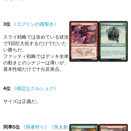
3位
《ゴブリンの踵裂き》
スライ戦略では攻めている状況
で1回巨大化するだけでだいた
い勝ちだ。
ファッティ戦略ではデッキ全体
の動きとのシナジーは薄いが、
基本性能だけで十分及第点。
4位
《残忍なクルショク》
サイズは正義だ。
同率5位
《弱者狩り》
《突き刺