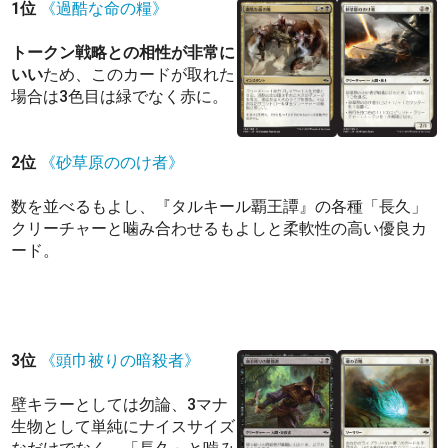
1位
《過酷な命の糧》
トークン戦略との相性が非常に
いい
ため、このカードが取れた
場合は3色目は緑でなく赤に。
2位
《砂草原ののけ者》
数を並べるもよし、『タルキール覇王譚』の各種「長久」
クリーチャーと噛み合わせるもよしと柔軟性の高い優良カ
ード。
3位
《頭巾被りの暗殺者》
壁キラーとしては勿論、3マナ
生物として単純にナイスサイズ