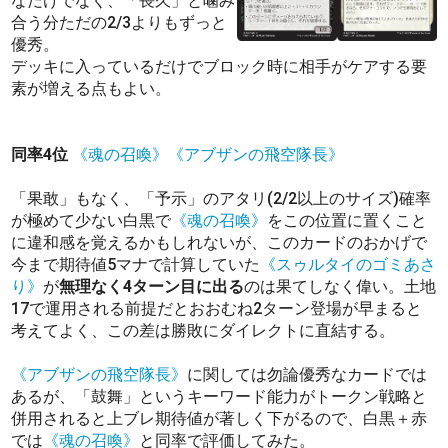
なだけでなく、「長久」と噛み
合う分ただの2/3よりもずっと
優秀。
デッキに入っているだけでブロック時に相手がケアする要
素が増える点もよい。
同率4位
《魂の召喚》
《アブザンの飛空隊長》
「果敢」もなく、「予示」のアタリ(2/2以上のサイズ)確率
が極めて少ない白黒で
《魂の召喚》
をこの位置に置くこと
に違和感を覚えるかもしれないが、このカードのおかげで
今まで期待値5マナで計算していた
《スゥルタイのゴミあさ
り》
が
無理なく4ターン目に出る
のは果てしなく偉い。土地
17で運用される前提だとおおむね2ターン登場が早まると
考えてよく、この差は勝敗にダイレクトに直結する。
《アブザンの飛空隊長》
に関しては勿論優秀なカードでは
あるが、「鼓舞」というキーワード能力がトークン戦略と
併用されると上ブレ期待値が著しく下がるので、白黒＋赤
では
《魂の召喚》
と同率で評価してみた。