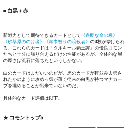
■ 白黒＋赤
新戦力として期待できるカードとして
《過酷な命の糧》
《砂草原ののけ者》
《頭巾被りの暗殺者》
の3枚が挙げられ
る。これらのカードは『タルキール覇王譚』の優良コモン
たちと十分に張り合えるだけの性能があるが、全体的な層
の厚さは流石に落ちたというしかない。
白のカードはまだいいのだが、黒のカードが軒並み去勢さ
れたかのように攻めっ気が薄く従来の白黒が持つマナカー
ブを埋めることが出来ていないのだ。
具体的なカード評価は以下。
★ コモントップ5