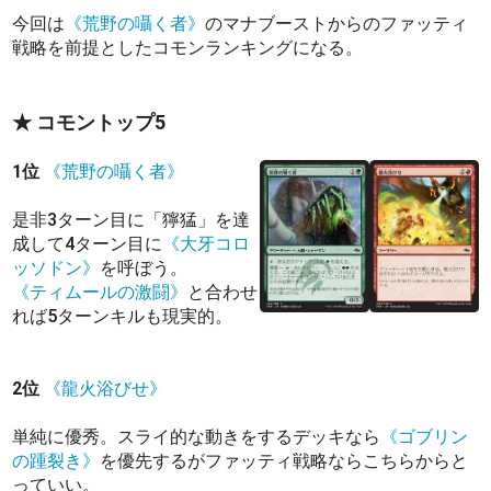
今回は
《荒野の囁く者》
のマナブーストからのファッティ
戦略を前提としたコモンランキングになる。
★ コモントップ5
1位
《荒野の囁く者》
是非3ターン目に「獰猛」を達
成して4ターン目に
《大牙コロ
ッソドン》
を呼ぼう。
《ティムールの激闘》
と合わせ
れば5ターンキルも現実的。
2位
《龍火浴びせ》
単純に優秀。スライ的な動きをするデッキなら
《ゴブリン
の踵裂き》
を優先するがファッティ戦略ならこちらからと
っていい。