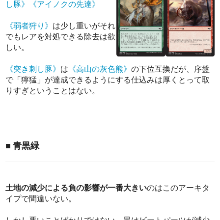
し豚》
《アイノクの先達》
《弱者狩り》
は少し重いがそれ
でもレアを対処できる除去は欲
しい。
《突き刺し豚》
は
《高山の灰色熊》
の下位互換だが、序盤
で「獰猛」が達成できるようにする仕込みは厚くとって取
りすぎということはない。
■ 青黒緑
土地の減少による負の影響が一番大きい
のはこのアーキタ
イプで間違いない。