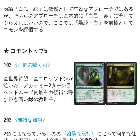
勿論「白黒＋緑」は依然として有効なアプローチではある
が、そちらのアプローチは基本的に「白黒＋赤」に準じて
もらえればいいので、ここでは「黒緑＋白」を前提として
コモンを評価する。
★ コモントップ5
1位
《荒野の囁く者》
全世界待望。全コロッソドンが
泣いた。アカデミー2ターン目
ベストムーブ賞最有力候補の呼
び声も高い
緑の救世主
。
2位
《無残な競争》
2色にはなっているものの
《凶暴な殴打》
に比べて簡単な仕