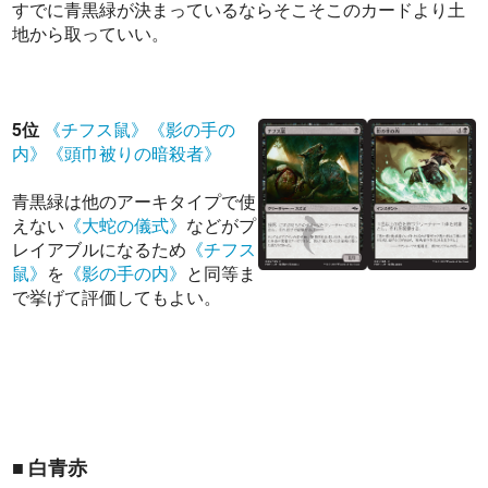
すでに青黒緑が決まっているならそこそこのカードより土
地から取っていい。
5位
《チフス鼠》
《影の手の
内》
《頭巾被りの暗殺者》
青黒緑は他のアーキタイプで使
えない
《大蛇の儀式》
などがプ
レイアブルになるため
《チフス
鼠》
を
《影の手の内》
と同等ま
で挙げて評価してもよい。
■ 白青赤