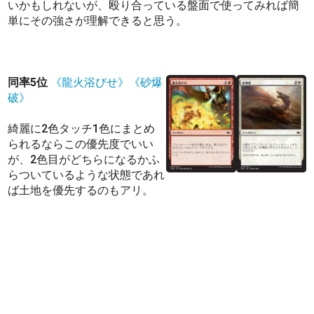
いかもしれないが、殴り合っている盤面で使ってみれば簡
単にその強さが理解できると思う。
同率5位
《龍火浴びせ》
《砂爆
破》
綺麗に2色タッチ1色にまとめ
られるならこの優先度でいい
が、2色目がどちらになるかふ
らついているような状態であれ
ば土地を優先するのもアリ。