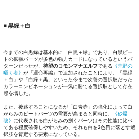
■ 黒緑＋白
今までの白黒緑は基本的に「白黒＋緑」であり、白黒ビー
トの拡張パーツが多色の強力カードになっているというパ
ターンだったが、
待望のコモンマナエルフ
である
《荒野の
囁く者》
が『運命再編』で追加されたことにより、「黒緑
＋白」や「白緑＋黒」といった今まで次善の選択肢だった
カラーコンビネーションが一気に勝てる選択肢として存在
感を増した。
また、後述することになるが「白青赤」の強化によって白
がらみのビートパーツの需要が高まると同時に、
《砂爆
破》
に代表される白がらみの捌くパーツはその性能に比べ
てある程度確保しやすいため、それも白を3色目に落とす選
択肢を肯定する要素になっている。