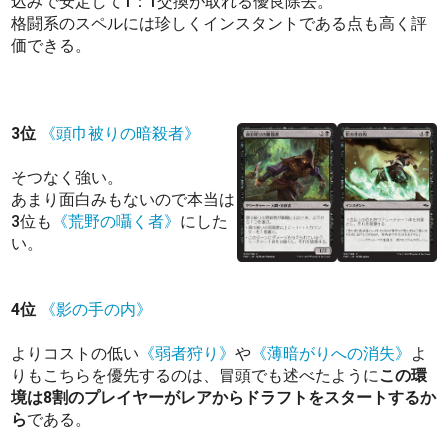
込みで安定して1：1交換が取れる優良除去。
格闘系のスペルには珍しくインスタントである点も高く評
価できる。
3位
《頭巾被りの暗殺者》
そつなく強い。
あまり面白みもないので本当は
3位も
《荒野の囁く者》
にした
い。
4位
《影の手の内》
よりコストの低い
《弱者狩り》
や
《薄暗がりへの消失》
よ
りもこちらを優先するのは、冒頭でも述べたように
この環
境は8割のプレイヤーがレアからドラフトをスタートするか
ら
である。