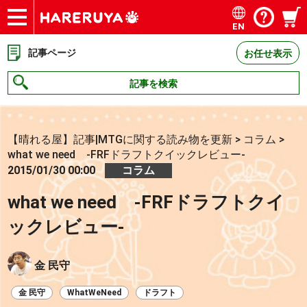
EN
ショップ
買取
記事
デッキ検索
デッキ構築
選手一覧
店舗一覧
イベント
お問い合わせ
記事ページ
お任せ表示
記事を検索
【晴れる屋】記事|MTGに関する読み物を更新
>
コラム
>
what we need -FRFドラフトクイックレビュー-
2015/01/30 00:00
コラム
what we need -FRFドラフトクイ
ックレビュー-
金 民守
金 民守
WhatWeNeed
ドラフト