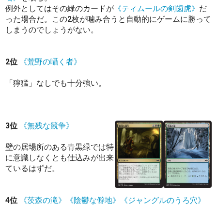
例外としてはその緑のカードが
《ティムールの剣歯虎》
だ
った場合だ。この2枚が噛み合うと自動的にゲームに勝って
しまうのでしょうがない。
2位
《荒野の囁く者》
「獰猛」なしでも十分強い。
3位
《無残な競争》
壁の居場所のある青黒緑では特
に意識しなくとも仕込みが出来
ているはずだ。
4位
《茨森の滝》
《陰鬱な僻地》
《ジャングルのうろ穴》