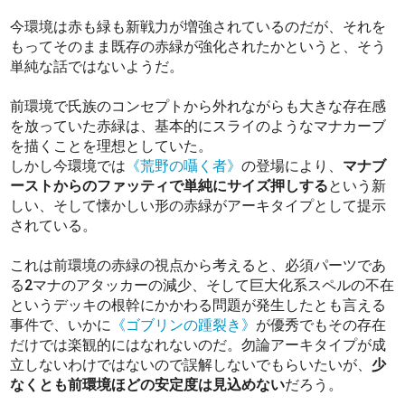
今環境は赤も緑も新戦力が増強されているのだが、それを
もってそのまま既存の赤緑が強化されたかというと、そう
単純な話ではないようだ。
前環境で氏族のコンセプトから外れながらも大きな存在感
を放っていた赤緑は、基本的にスライのようなマナカーブ
を描くことを理想としていた。
しかし今環境では
《荒野の囁く者》
の登場により、
マナブ
ーストからのファッティで単純にサイズ押しする
という新
しい、そして懐かしい形の赤緑がアーキタイプとして提示
されている。
これは前環境の赤緑の視点から考えると、必須パーツであ
る2マナのアタッカーの減少、そして巨大化系スペルの不在
というデッキの根幹にかかわる問題が発生したとも言える
事件で、いかに
《ゴブリンの踵裂き》
が優秀でもその存在
だけでは楽観的にはなれないのだ。勿論アーキタイプが成
立しないわけではないので誤解しないでもらいたいが、
少
なくとも前環境ほどの安定度は見込めない
だろう。