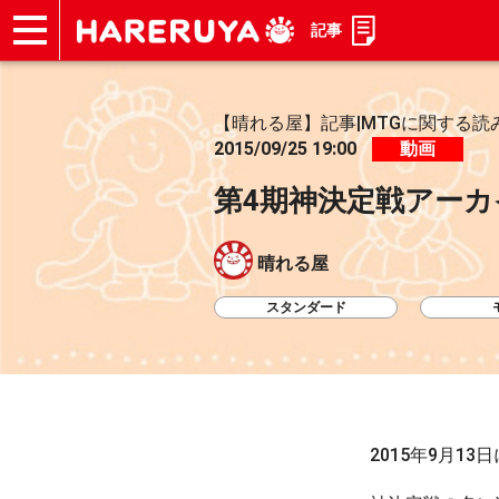
記事
ショップ
買取
記事
デッキ検索
デッキ構築
選手一覧
店舗一覧
イベント
お問い合わせ
【晴れる屋】記事|MTGに関する読
2015/09/25 19:00
動画
第4期神決定戦アーカ
晴れる屋
スタンダード
2015年9月1