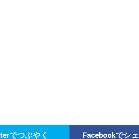
itterでつぶやく
Facebookで