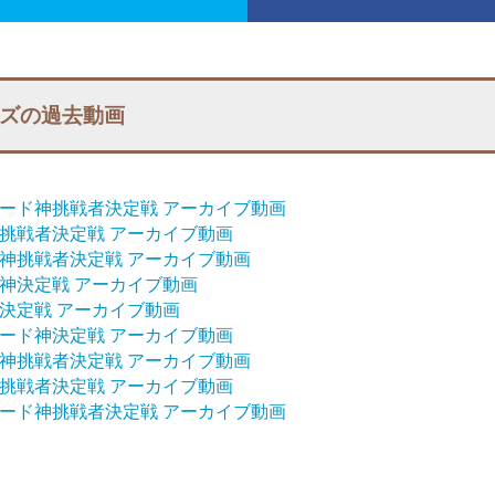
ズの過去動画
ダード神挑戦者決定戦 アーカイブ動画
挑戦者決定戦 アーカイブ動画
神挑戦者決定戦 アーカイブ動画
神決定戦 アーカイブ動画
決定戦 アーカイブ動画
ード神決定戦 アーカイブ動画
神挑戦者決定戦 アーカイブ動画
挑戦者決定戦 アーカイブ動画
ダード神挑戦者決定戦 アーカイブ動画