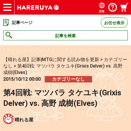
EN
ショップ
買取
記事
デッキ検索
デッキ構築
選手一覧
店舗一覧
イベント
お問い合わせ
記事ページ
お任せ表示
記事を検索
【晴れる屋】記事|MTGに関する読み物を更新
>
カテゴリー
なし
>
第4回戦: マツバラ タケユキ(Grixis Delver) vs. 高野
成樹(Elves)
2015/10/12 00:00
カテゴリーなし
第4回戦: マツバラ タケユキ(Grixis
Delver) vs. 高野 成樹(Elves)
晴れる屋