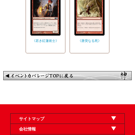
《若き紅蓮術士》
《唐突なる死》
サイトマップ
オンラインショップ
買取
記事
選手一覧
デッキ検索
デッキ構築
イベント・大会
店舗のご案内
お問い合わせ
ヘルプ
FAQ
会社情報