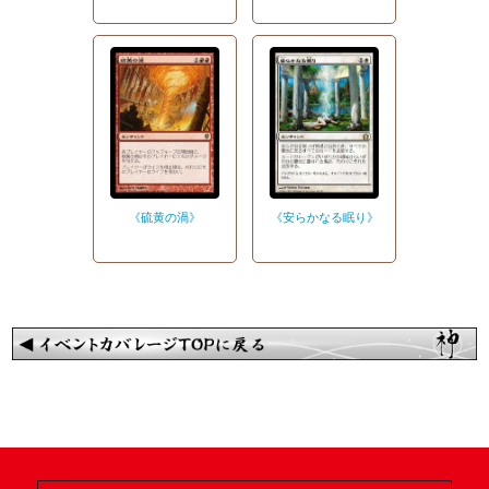
《硫黄の渦》
《安らかなる眠り》