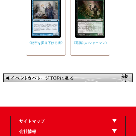
《秘密を掘り下げる者》
《死儀礼のシャーマン》
サイトマップ
オンラインショップ
買取
記事
選手一覧
デッキ検索
デッキ構築
イベント・大会
店舗のご案内
お問い合わせ
ヘルプ
FAQ
会社情報