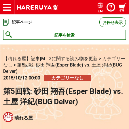
EN
ショップ
買取
記事
デッキ検索
デッキ構築
選手一覧
店舗一覧
イベント
お問い合わせ
記事ページ
お任せ表示
記事を検索
【晴れる屋】記事|MTGに関する読み物を更新
>
カテゴリー
なし
>
第5回戦: 砂田 翔吾(Esper Blade) vs. 土屋 洋紀(BUG
Delver)
2015/10/12 00:00
カテゴリーなし
第5回戦: 砂田 翔吾(Esper Blade) vs.
土屋 洋紀(BUG Delver)
晴れる屋