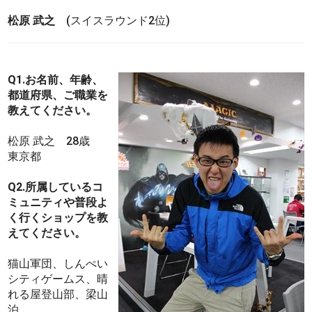
松原 武之
(スイスラウンド2位)
Q1.お名前、年齢、
都道府県、ご職業を
教えてください。
松原 武之 28歳
東京都
Q2.所属しているコ
ミュニティや普段よ
く行くショップを教
えてください。
猫山軍団、しんぺい
シティゲームス、晴
れる屋登山部、梁山
泊