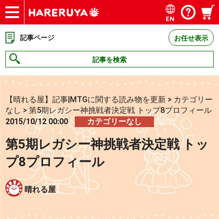
EN
ショップ
買取
記事
デッキ検索
デッキ構築
選手一覧
店舗一覧
イベント
お問い合わせ
記事ページ
お任せ表示
記事を検索
【晴れる屋】記事|MTGに関する読み物を更新
>
カテゴリー
なし
>
第5期レガシー神挑戦者決定戦 トップ8プロフィール
2015/10/12 00:00
カテゴリーなし
第5期レガシー神挑戦者決定戦 トッ
プ8プロフィール
晴れる屋