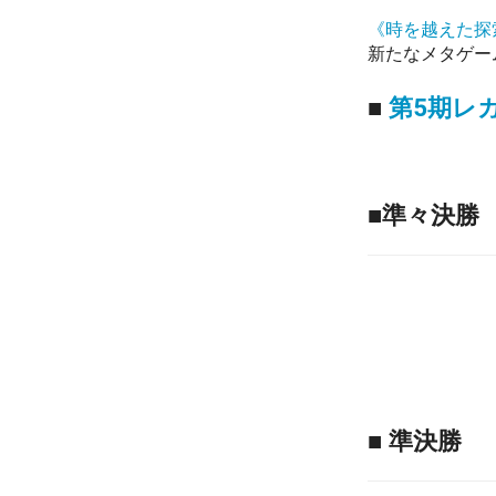
《時を越えた探
新たなメタゲー
■
第5期レ
■準々決勝
■ 準決勝