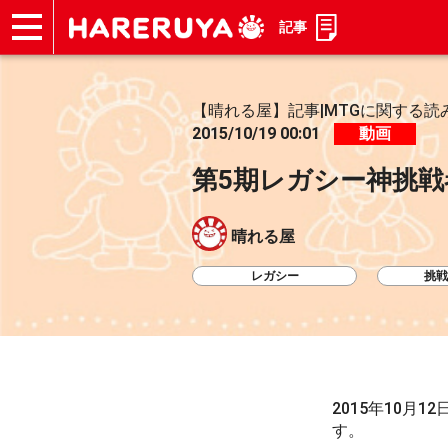
記事
ショップ
買取
記事
デッキ検索
デッキ構築
選手一覧
店舗一覧
イベント
お問い合わせ
【晴れる屋】記事|MTGに関する読
2015/10/19 00:01
動画
第5期レガシー神挑戦
晴れる屋
レガシー
挑戦
2015年10月1
す。