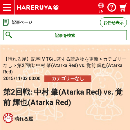
EN
ショップ
買取
記事
デッキ検索
デッキ構築
選手一覧
店舗一覧
イベント
お問い合わせ
記事ページ
お任せ表示
記事を検索
【晴れる屋】記事|MTGに関する読み物を更新
>
カテゴリー
なし
>
第2回戦: 中村 肇(Atarka Red) vs. 覚前 輝也(Atarka
Red)
2015/11/03 00:00
カテゴリーなし
第2回戦: 中村 肇(Atarka Red) vs. 覚
前 輝也(Atarka Red)
晴れる屋