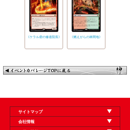
《燃えがらの林間地》
《ケラル砦の修道院長》
サイトマップ
オンラインショップ
買取
記事
選手一覧
デッキ検索
デッキ構築
イベント・大会
店舗のご案内
お問い合わせ
ヘルプ
FAQ
会社情報