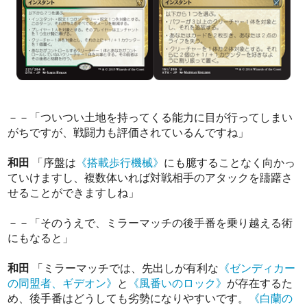
－－「ついつい土地を持ってくる能力に目が行ってしまい
がちですが、戦闘力も評価されているんですね」
和田
「序盤は
《搭載歩行機械》
にも臆することなく向かっ
ていけますし、複数体いれば対戦相手のアタックを躊躇さ
せることができますしね」
－－「そのうえで、ミラーマッチの後手番を乗り越える術
にもなると」
和田
「ミラーマッチでは、先出しが有利な
《ゼンディカー
の同盟者、ギデオン》
と
《風番いのロック》
が存在するた
め、後手番はどうしても劣勢になりやすいです。
《白蘭の