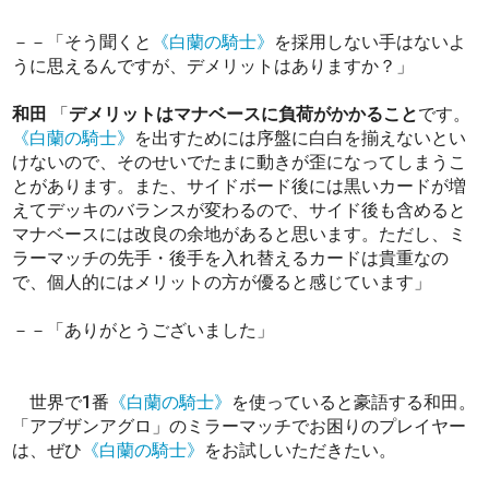
－－「そう聞くと
《白蘭の騎士》
を採用しない手はないよ
うに思えるんですが、デメリットはありますか？」
和田
「
デメリットはマナベースに負荷がかかること
です。
《白蘭の騎士》
を出すためには序盤に白白を揃えないとい
けないので、そのせいでたまに動きが歪になってしまうこ
とがあります。また、サイドボード後には黒いカードが増
えてデッキのバランスが変わるので、サイド後も含めると
マナベースには改良の余地があると思います。ただし、ミ
ラーマッチの先手・後手を入れ替えるカードは貴重なの
で、個人的にはメリットの方が優ると感じています」
－－「ありがとうございました」
世界で1番
《白蘭の騎士》
を使っていると豪語する和田。
「アブザンアグロ」のミラーマッチでお困りのプレイヤー
は、ぜひ
《白蘭の騎士》
をお試しいただきたい。