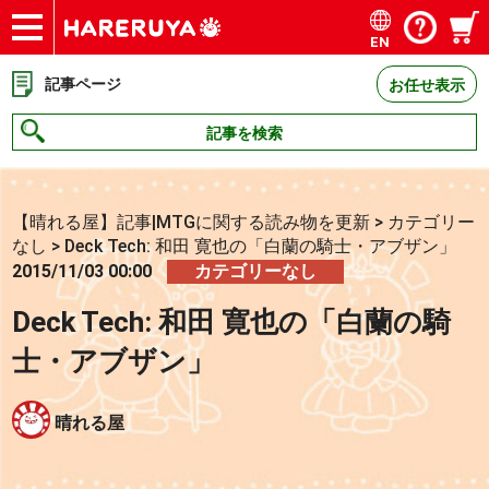
EN
ショップ
買取
記事
デッキ検索
デッキ構築
選手一覧
店舗一覧
イベント
お問い合わせ
記事ページ
お任せ表示
記事を検索
【晴れる屋】記事|MTGに関する読み物を更新
>
カテゴリー
なし
>
Deck Tech: 和田 寛也の「白蘭の騎士・アブザン」
2015/11/03 00:00
カテゴリーなし
Deck Tech: 和田 寛也の「白蘭の騎
士・アブザン」
晴れる屋