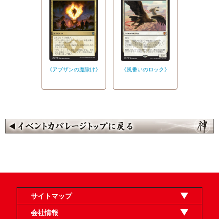
《アブザンの魔除け》
《風番いのロック》
サイトマップ
オンラインショップ
買取
記事
選手一覧
デッキ検索
デッキ構築
イベント・大会
店舗のご案内
お問い合わせ
ヘルプ
FAQ
会社情報