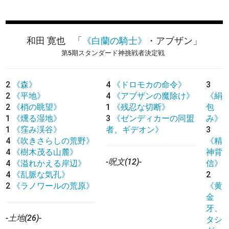
和田 寛也
「
《白蘭の騎士》
・アブザン」
第5期スタンダード神挑戦者決定戦
2
《森》
4
《ドロモカの命令》
3
2
《平地》
4
《アブザンの魔除け》
《絹
2
《梢の眺望》
1
《残忍な切断》
包
1
《燻る湿地》
3
《ゼンディカーの同盟
み》
1
《窪み渓谷》
者、ギデオン》
3
4
《吹きさらしの荒野》
《精
4
《樹木茂る山麓》
神背
-呪文(12)-
4
《溢れかえる岸辺》
信》
4
《乱脈な気孔》
2
2
《ラノワールの荒原》
《黄
金
牙、
-土地(26)-
タシ