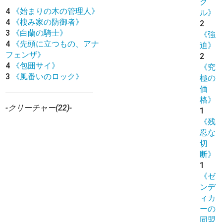
グ
4
《始まりの木の管理人》
ル》
4
《棲み家の防御者》
2
3
《白蘭の騎士》
《強
4
《先頭に立つもの、アナ
迫》
フェンザ》
2
4
《包囲サイ》
《究
3
《風番いのロック》
極の
価
格》
-クリーチャー(22)-
1
《残
忍な
切
断》
1
《ゼ
ンデ
ィカ
ーの
同盟