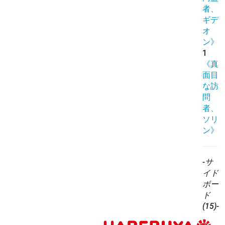
者、
ギデ
オ
ン》
1
《真
面目
な訪
問
者、
ソリ
ン》
-サ
イド
ボー
ド
(15)-