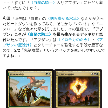
－－「すぐに『
《白蘭の騎士》
入りアブザン』にたどり着
いていたんですか？」
和田
「最初は『白青』の
《掴み掛かる水流》
なんかが入っ
たビートダウンを作ってみて、そこから『バント』や『エ
スパー』など色々な形を試しました。その過程で、
『アブ
ザン』こそが
《白蘭の騎士》
を最も生かせるデッキだと気
付いた
んです。『アブザン』は
《ドロモカの命令》
・
《ア
ブザンの魔除け》
とクリーチャーを強化する手段が豊富な
ので、2/2『先制攻撃』というスペックを生かしやすいんで
すよね。」