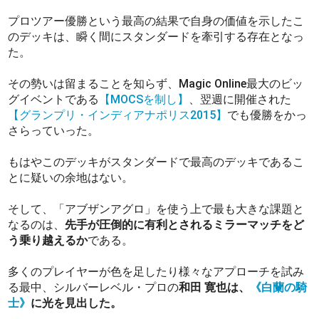
プロツアー優勝という最高の結果で自身の価値を示したこ
のデッキは、瞬く間にスタンダードを牽引する存在となっ
た。
その勢いは留まることを知らず、Magic Online最大のビッ
グイベントである
【MOCSを制し】
、翌週に開催された
【グランプリ・インディアナポリス2015】
でも優勝をかっ
さらっていった。
もはやこのデッキがスタンダードで最高のデッキであるこ
とに疑いの余地はない。
そして、「アブザンアグロ」を使う上で最も大きな課題と
なるのは、
先手が圧倒的に有利とされるミラーマッチをど
う乗り越えるか
である。
多くのプレイヤーが色を足したり様々なアプローチを試み
る最中、シルバーレベル・プロの
和田 寛也は、
《白蘭の騎
士》
に光を見出した。