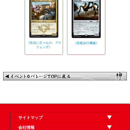
《先頭に立つもの、アナ
《搭載歩行機械》
フェンザ》
サイトマップ
オンラインショップ
買取
記事
選手一覧
デッキ検索
デッキ構築
イベント・大会
店舗のご案内
お問い合わせ
ヘルプ
FAQ
会社情報