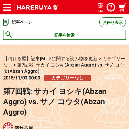
EN
ショップ
買取
記事
デッキ検索
デッキ構築
選手一覧
店舗一覧
イベント
お問い合わせ
記事ページ
お任せ表示
記事を検索
【晴れる屋】記事|MTGに関する読み物を更新
>
カテゴリー
なし
>
第7回戦: サカイ ヨシキ(Abzan Aggro) vs. サノ コウ
タ(Abzan Aggro)
2015/11/03 00:00
カテゴリーなし
第7回戦: サカイ ヨシキ(Abzan
Aggro) vs. サノ コウタ(Abzan
Aggro)
晴れる屋