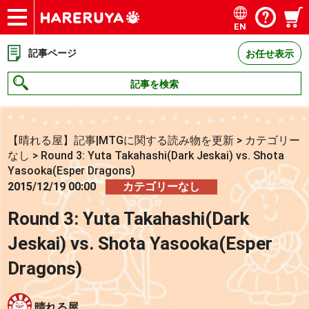
EN
ショップ
買取
記事
デッキ検索
デッキ構築
選手一覧
店舗一覧
イベント
お問い合わせ
記事ページ
お任せ表示
記事を検索
【晴れる屋】記事|MTGに関する読み物を更新
>
カテゴリー
なし
>
Round 3: Yuta Takahashi(Dark Jeskai) vs. Shota
Yasooka(Esper Dragons)
2015/12/19 00:00
カテゴリーなし
Round 3: Yuta Takahashi(Dark
Jeskai) vs. Shota Yasooka(Esper
Dragons)
晴れる屋