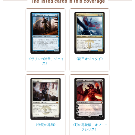
The listed cards in this coverage
《龍王オジュタイ》
《ヴリンの神童、ジェイ
ス》
《僧院の導師》
《灯の再覚醒、オブ・ニ
クシリス》