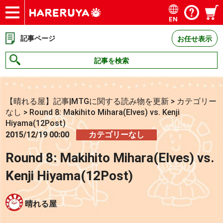
EN
ショップ
買取
記事
デッキ検索
デッキ構築
選手一覧
店舗一覧
イベント
お問い合わせ
記事ページ
お任せ表示
記事を検索
【晴れる屋】記事|MTGに関する読み物を更新
>
カテゴリー
なし
>
Round 8: Makihito Mihara(Elves) vs. Kenji
Hiyama(12Post)
2015/12/19 00:00
カテゴリーなし
Round 8: Makihito Mihara(Elves) vs.
Kenji Hiyama(12Post)
晴れる屋