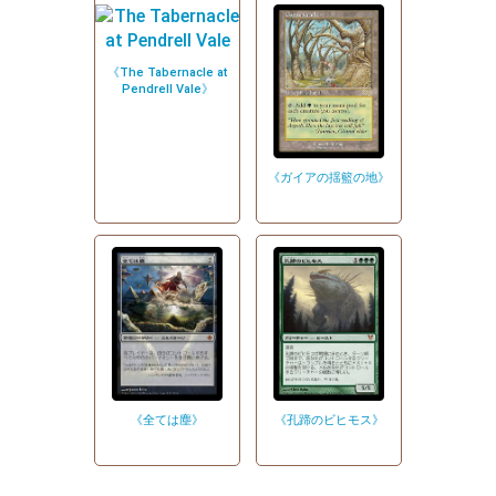
《The Tabernacle at
Pendrell Vale》
《ガイアの揺籃の地》
《全ては塵》
《孔蹄のビヒモス》