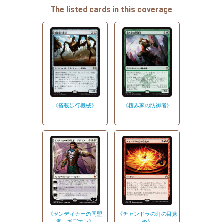
The listed cards in this coverage
《棲み家の防御者》
《搭載歩行機械》
《ゼンディカーの同盟
《チャンドラの灯の目覚
者、ギデオン》
め》