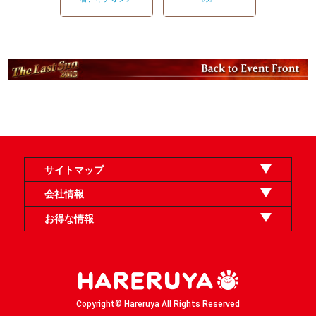
サイトマップ
オンラインショップ
買取
記事
選手一覧
デッキ検索
デッキ構築
イベント・大会
店舗のご案内
お問い合わせ
ヘルプ
FAQ
会社情報
利用規約
スタッフ募集
特定商取引法表示
個人情報保護方針
企業情報
お得な情報
晴れる屋X
晴れる屋チャンネル
「イベント開催の手引き」請求フォーム
Copyright© Hareruya All Rights Reserved