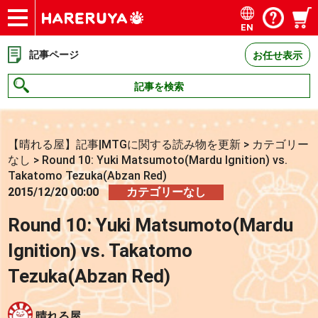
EN
ショップ
買取
記事
デッキ検索
デッキ構築
選手一覧
店舗一覧
イベント
お問い合わせ
記事ページ
お任せ表示
記事を検索
【晴れる屋】記事|MTGに関する読み物を更新
>
カテゴリー
なし
>
Round 10: Yuki Matsumoto(Mardu Ignition) vs.
Takatomo Tezuka(Abzan Red)
2015/12/20 00:00
カテゴリーなし
Round 10: Yuki Matsumoto(Mardu
Ignition) vs. Takatomo
Tezuka(Abzan Red)
晴れる屋