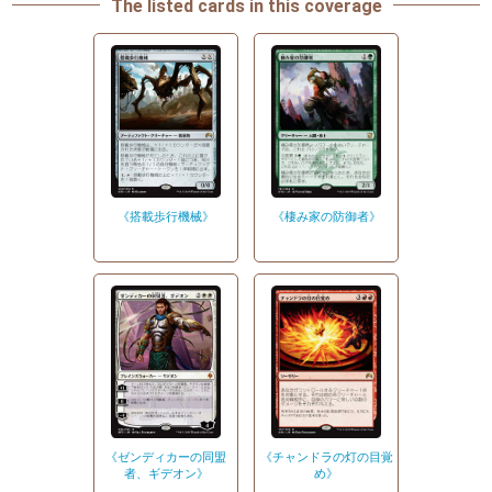
The listed cards in this coverage
《棲み家の防御者》
《搭載歩行機械》
《ゼンディカーの同盟
《チャンドラの灯の目覚
者、ギデオン》
め》