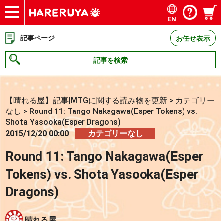
EN
ショップ
買取
記事
デッキ検索
デッキ構築
選手一覧
店舗一覧
イベント
お問い合わせ
記事ページ
お任せ表示
記事を検索
【晴れる屋】記事|MTGに関する読み物を更新
>
カテゴリー
なし
>
Round 11: Tango Nakagawa(Esper Tokens) vs.
Shota Yasooka(Esper Dragons)
2015/12/20 00:00
カテゴリーなし
Round 11: Tango Nakagawa(Esper
Tokens) vs. Shota Yasooka(Esper
Dragons)
晴れる屋