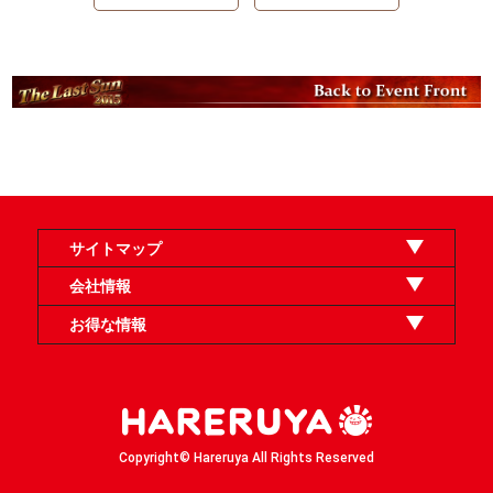
サイトマップ
オンラインショップ
買取
記事
選手一覧
デッキ検索
デッキ構築
イベント・大会
店舗のご案内
お問い合わせ
ヘルプ
FAQ
会社情報
利用規約
スタッフ募集
特定商取引法表示
個人情報保護方針
企業情報
お得な情報
晴れる屋X
晴れる屋チャンネル
「イベント開催の手引き」請求フォーム
Copyright© Hareruya All Rights Reserved