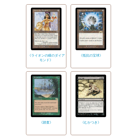
《ライオンの瞳のダイア
《抵抗の宝球》
モンド》
《踏査》
《むかつき》