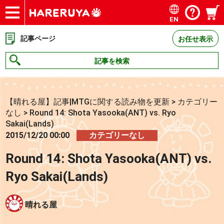
EN
ショップ
買取
記事
デッキ検索
デッキ構築
選手一覧
店舗一覧
イベント
お問い合わせ
記事ページ
お任せ表示
記事を検索
【晴れる屋】記事|MTGに関する読み物を更新
>
カテゴリー
なし
>
Round 14: Shota Yasooka(ANT) vs. Ryo
Sakai(Lands)
2015/12/20 00:00
カテゴリーなし
Round 14: Shota Yasooka(ANT) vs.
Ryo Sakai(Lands)
晴れる屋