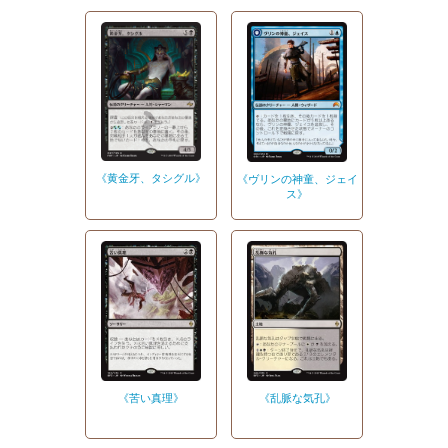
《黄金牙、タシグル》
《ヴリンの神童、ジェイ
ス》
《苦い真理》
《乱脈な気孔》