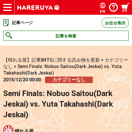
EN
ショップ
買取
記事
デッキ検索
デッキ構築
選手一覧
店舗一覧
イベント
お問い合わせ
記事ページ
お任せ表示
記事を検索
【晴れる屋】記事|MTGに関する読み物を更新
>
カテゴリー
なし
>
Semi Finals: Nobuo Saitou(Dark Jeskai) vs. Yuta
Takahashi(Dark Jeskai)
2015/12/20 00:00
カテゴリーなし
Semi Finals: Nobuo Saitou(Dark
Jeskai) vs. Yuta Takahashi(Dark
Jeskai)
晴れる屋