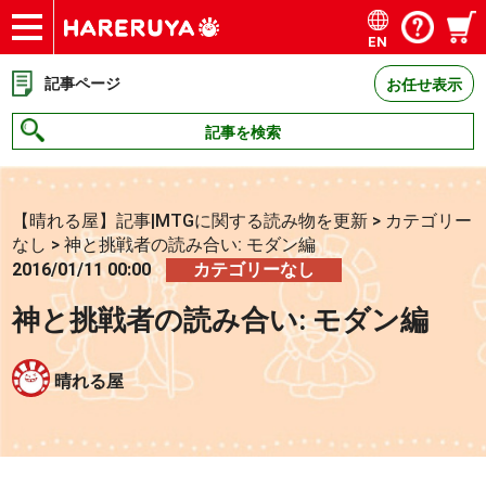
EN
ショップ
買取
記事
デッキ検索
デッキ構築
選手一覧
店舗一覧
イベント
お問い合わせ
記事ページ
お任せ表示
記事を検索
【晴れる屋】記事|MTGに関する読み物を更新
>
カテゴリー
なし
>
神と挑戦者の読み合い: モダン編
2016/01/11 00:00
カテゴリーなし
神と挑戦者の読み合い: モダン編
晴れる屋