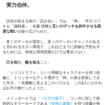
実力伯仲。
試合が始まる前の「読み合い」では、『神』・市川 ユウ
キも『挑戦者』・佐藤 啓輔も
互いのデッキを的中させる高
度な戦い
が繰り広げられた。
多くのデッキが混在し、多くのデッキにチャンスがある
と言われるモダン環境で、これほどまでに的確な予想をす
るためには、単純な環境把握だけでは事足りない。
己を知り、敵を知る
こと。
「トリコトラフト」という明確なキャラクターを持つ佐
藤と、トリッキーなデッキ選択で『神』の座を防衛してき
た市川。一見難解に見えるこのパズルも、この2人にかかれ
ばお手の物だったようだ。
メインボードでは「
《欠片の双子》
」コンボに対して絶
対的なキラーカードである
《突然の衰微》
を持つ佐藤が有