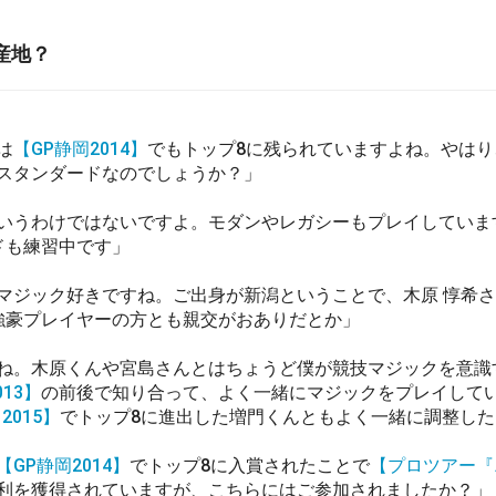
産地？
は
【GP静岡2014】
でもトップ8に残られていますよね。やはり
スタンダードなのでしょうか？」
いうわけではないですよ。モダンやレガシーもプレイしていま
ドも練習中です」
マジック好きですね。ご出身が新潟ということで、木原 惇希さ
強豪プレイヤーの方とも親交がおありだとか」
ね。木原くんや宮島さんとはちょうど僕が競技マジックを意識
13】
の前後で知り合って、よく一緒にマジックをプレイして
n 2015】
でトップ8に進出した増門くんともよく一緒に調整し
【GP静岡2014】
でトップ8に入賞されたことで
【プロツアー『
利を獲得されていますが、こちらにはご参加されましたか？」