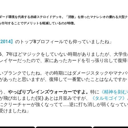
タンダード環境を代表する赤緑ステロイドデッキ。「消散」を持ったマナレシオの優れる大型
を付与することでデメリットを軽減しているのが特徴。
2014】
のトップ8プロフィールでも仰っていましたね」
6、7年ほどマジックをしていない時期がありましたが、大学
レイヤーだったので、家にあったカードを引っ張り出して復帰
いブランクでしたね。その時期にはダメージスタックやマナバ
があったと思いますが、復帰して一番驚いたことはなんですか
う、
やっぱりプレインズウォーカーですよ。
特に
《精神を刻む
が飛び出しました(笑) あとは月並みですが、
《タルモゴイフ》
にクリーチャーが強くなってて……逆に打ち消しが弱くなって
受けましたね」