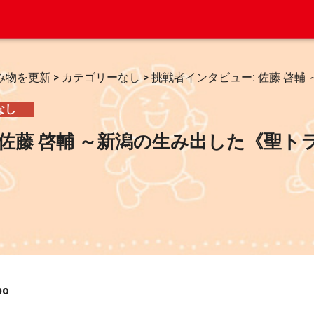
み物を更新
>
カテゴリーなし
>
挑戦者インタビュー: 佐藤 啓
なし
 佐藤 啓輔 ～新潟の生み出した《聖
bo