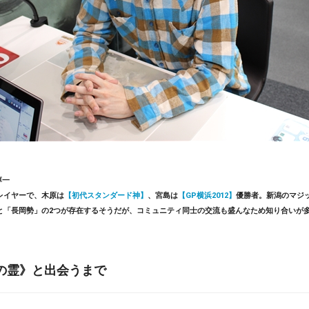
淳一
レイヤーで、木原は
【初代スタンダード神】
、宮島は
【GP横浜2012】
優勝者。新潟のマジ
と「長岡勢」の2つが存在するそうだが、コミュニティ同士の交流も盛んなため知り合いが
の霊》と出会うまで