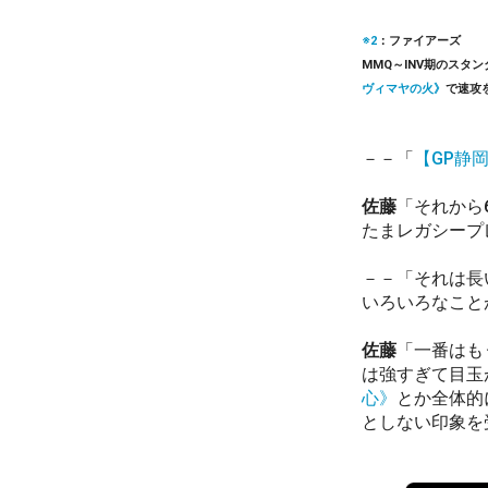
※2
：ファイアーズ
MMQ～INV期のス
ヴィマヤの火》
で速攻
－－「
【GP静岡
佐藤
「それから
たまレガシープ
－－「それは長
いろいろなこと
佐藤
「一番はも
は強すぎて目玉
心》
とか全体的
としない印象を