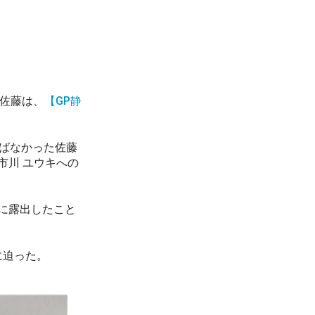
る佐藤は、
【GP静
ばなかった佐藤
市川 ユウキへの
に露出したこと
に迫った。