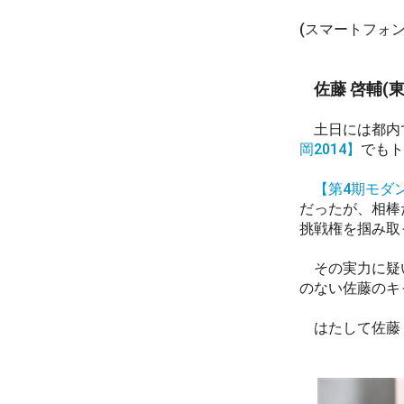
(スマートフォ
佐藤 啓輔(
土日には都内で
岡2014】
でもト
【第4期モダ
だったが、相棒
挑戦権を掴み取
その実力に疑い
のない佐藤のキ
はたして佐藤 