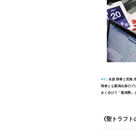
※1
：木原 惇希と宮島 
両者とも新潟出身のプ
きく分けて「新潟勢」
《聖トラフト