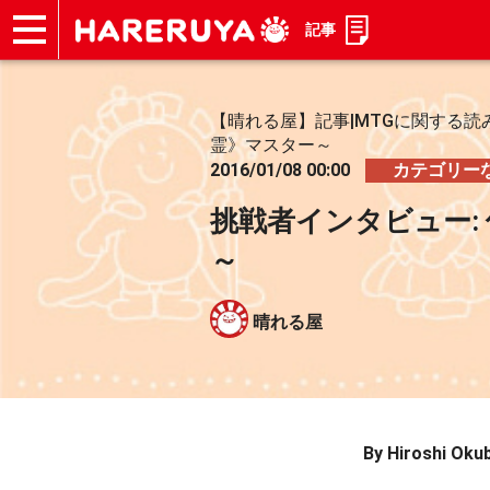
記事
ショップ
買取
記事
デッキ検索
デッキ構築
選手一覧
店舗一覧
イベント
お問い合わせ
【晴れる屋】記事|MTGに関する読
霊》マスター～
2016/01/08 00:00
カテゴリー
挑戦者インタビュー:
～
晴れる屋
By Hiroshi Oku