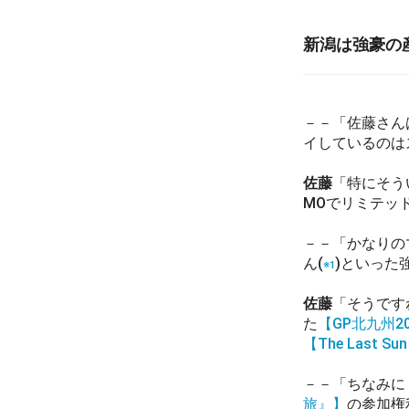
新潟は強豪の
－－「佐藤さん
イしているのは
佐藤
「特にそう
MOでリミテッ
－－「かなりの
ん(
)といった
※1
佐藤
「そうです
た
【GP北九州20
【The Last Su
－－「ちなみに
旅』】
の参加権