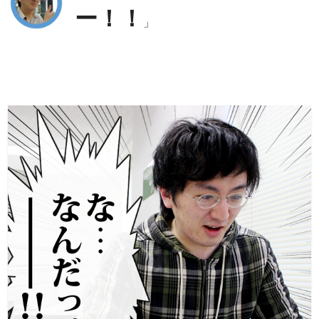
ー！！
」