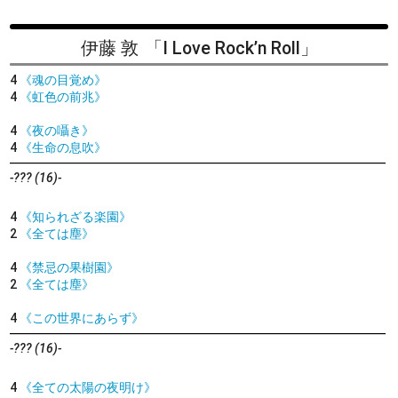
伊藤 敦
「I Love Rock’n Roll」
4
《魂の目覚め》
4
《虹色の前兆》
4
《夜の囁き》
4
《生命の息吹》
-??? (16)-
4
《知られざる楽園》
2
《全ては塵》
4
《禁忌の果樹園》
2
《全ては塵》
4
《この世界にあらず》
-??? (16)-
4
《全ての太陽の夜明け》