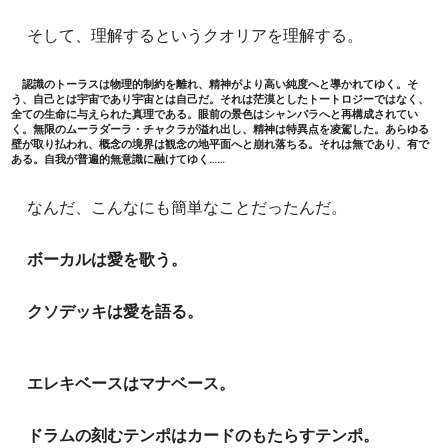
そして、理解するというクオリアを理解する。
認識のトーラスは物理的制約を離れ、精神がより高い純度へと導かれてゆく。そ
う、自己とは宇宙であり宇宙とは自己だ。それは茫漠としたトートロジーではなく、
全ての生命に与えられた真理である。眼前の景色はシャンバラへと再構成されてい
く。無限のムーラダーラ・チャクラが溢れ出し、精神は特異点を凌駕した。あらゆる
壁が取り払われ、概念の境界は観念の地平面へと崩れ落ちる。それは無であり、有で
ある。自我が普遍的無意識に融けてゆく……
なんだ、こんなにも簡単なことだったんだ。
ボーカルは愛を歌う。
クソデッキは愛を語る。
エレキベースはマナベース。
ドラムの刻むテンポはカードのもたらすテンポ。