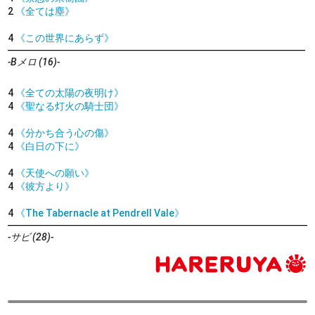
2
《全ては塵》
4
《この世界にあらず》
-Bメロ (16)-
4
《全ての太陽の夜明け》
4
《聖なる灯火の騎士団》
4
《分かち合う心の傷》
4
《白日の下に》
4
《天使への願い》
4
《彼方より》
4
《The Tabernacle at Pendrell Vale》
-サビ (28)-