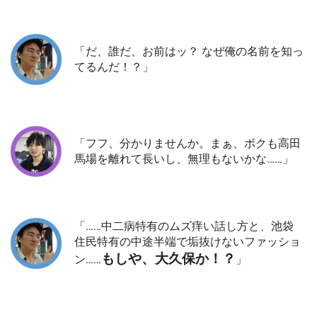
「だ、誰だ、お前はッ？ なぜ俺の名前を知っ
てるんだ！？」
「フフ、分かりませんか。まぁ、ボクも高田
馬場を離れて長いし、無理もないかな……」
「……中二病特有のムズ痒い話し方と、池袋
住民特有の中途半端で垢抜けないファッショ
もしや、大久保か！？
ン……
」