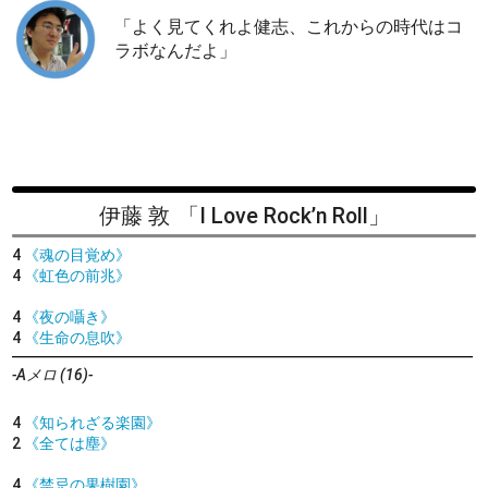
「よく見てくれよ健志、これからの時代はコ
ラボなんだよ」
伊藤 敦
「I Love Rock’n Roll」
4
《魂の目覚め》
4
《虹色の前兆》
4
《夜の囁き》
4
《生命の息吹》
-Aメロ (16)-
4
《知られざる楽園》
2
《全ては塵》
4
《禁忌の果樹園》