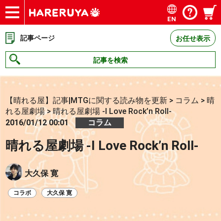
EN
ショップ
買取
記事
デッキ検索
デッキ構築
選手一覧
店舗一覧
イベント
お問い合わせ
記事ページ
お任せ表示
記事を検索
【晴れる屋】記事|MTGに関する読み物を更新
>
コラム
>
晴
れる屋劇場
>
晴れる屋劇場 -I Love Rock’n Roll-
2016/01/12 00:01
コラム
晴れる屋劇場 -I Love Rock’n Roll-
大久保 寛
コラボ
大久保 寛