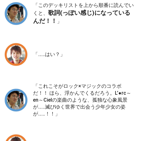
「このデッキリストを上から順番に読んでい
歌詞(っぽい感じ)になっている
くと、
んだ！！
」
「……はい？」
「これこそがロック×マジックのコラボ
だ！！ ほら、浮かんでくるだろう。L’●rc～
en～Cielの楽曲のような、孤独な心象風景
が……滅びゆく世界で出会う少年少女の姿
が……！！」