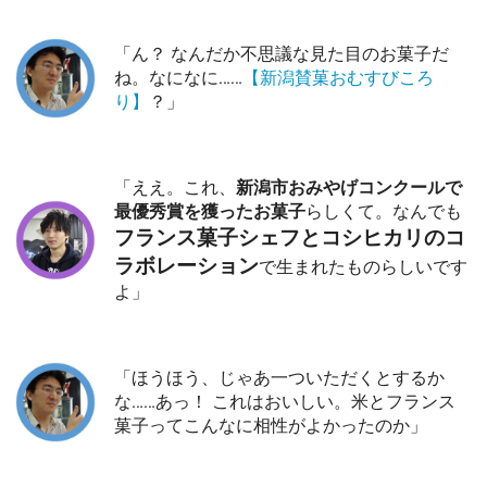
「ん？ なんだか不思議な見た目のお菓子だ
ね。なになに……
【新潟賛菓おむすびころ
り】
？」
「ええ。これ、
新潟市おみやげコンクールで
最優秀賞を獲ったお菓子
らしくて。なんでも
フランス菓子シェフとコシヒカリのコ
ラボレーション
で生まれたものらしいです
よ」
「ほうほう、じゃあ一ついただくとするか
な……あっ！ これはおいしい。米とフランス
菓子ってこんなに相性がよかったのか」