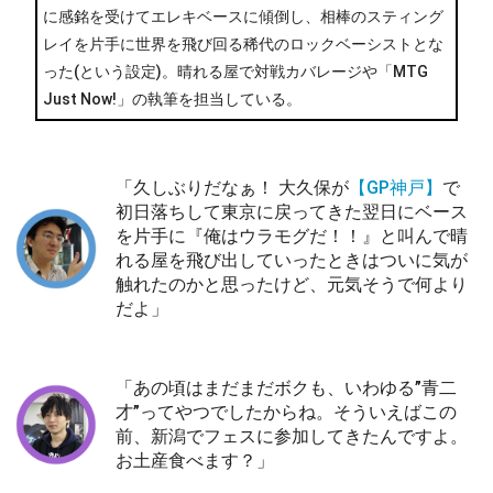
に感銘を受けてエレキベースに傾倒し、相棒のスティング
レイを片手に世界を飛び回る稀代のロックベーシストとな
った(という設定)。晴れる屋で対戦カバレージや「MTG
Just Now!」の執筆を担当している。
「久しぶりだなぁ！ 大久保が
【GP神戸】
で
初日落ちして東京に戻ってきた翌日にベース
を片手に『俺はウラモグだ！！』と叫んで晴
れる屋を飛び出していったときはついに気が
触れたのかと思ったけど、元気そうで何より
だよ」
「あの頃はまだまだボクも、いわゆる”青二
才”ってやつでしたからね。そういえばこの
前、新潟でフェスに参加してきたんですよ。
お土産食べます？」