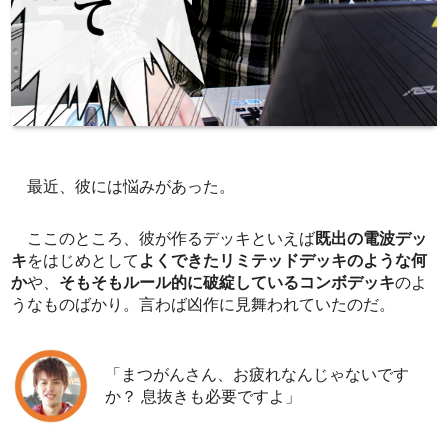
最近、彼には悩みがあった。
ここのところ、彼が作るデッキといえば
既出の電波デッ
キ
をはじめとして
よくできたリミテッドデッキのような何
か
や、
そもそもルール的に破綻しているコンボデッキ
のよ
うなものばかり。言わば凶作に見舞われていたのだ。
「まつがんさん、お疲れなんじゃないです
か？ 息抜きも必要ですよ」