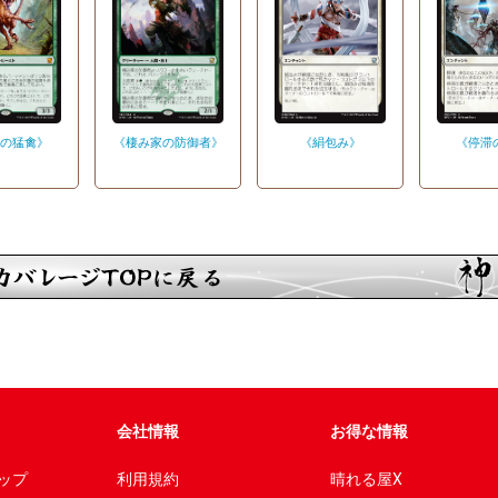
の猛禽》
《棲み家の防御者》
《絹包み》
《停滞
会社情報
お得な情報
ップ
利用規約
晴れる屋X