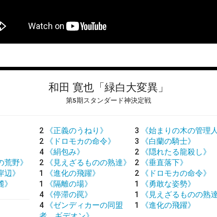
和田 寛也
「緑白大変異」
第5期スタンダード神決定戦
2
《正義のうねり》
3
《始まりの木の管理
2
《ドロモカの命令》
3
《白蘭の騎士》
4
《絹包み》
2
《隠れたる龍殺し》
の荒野》
2
《見えざるものの熟達》
2
《垂直落下》
岸辺》
1
《進化の飛躍》
2
《ドロモカの命令》
麓》
1
《隔離の場》
1
《勇敢な姿勢》
4
《停滞の罠》
1
《見えざるものの熟
4
《ゼンディカーの同盟
1
《進化の飛躍》
者、ギデオン》