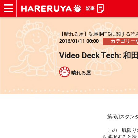
記事
ショップ
買取
記事
デッキ検索
デッキ構築
選手一覧
店舗一覧
イベント
お問い合わせ
【晴れる屋】記事|MTGに関する読
2016/01/11 00:00
カテゴリー
Video Deck Tec
晴れる屋
第5期スタン
この一戦限りの
を選択すると読