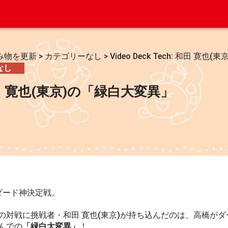
み物を更新
>
カテゴリーなし
>
Video Deck Tech: 和田 寛
なし
h: 和田 寛也(東京)の「緑白大変異」
ダード神決定戦。
対戦に挑戦者・和田 寛也(東京)が持ち込んだのは、高橋がダ
んでの
「緑白大変異」
！