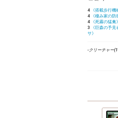
4
《搭載歩行機
4
《棲み家の防
4
《死霧の猛禽
3
《巨森の予見
サ》
-クリーチャー(15