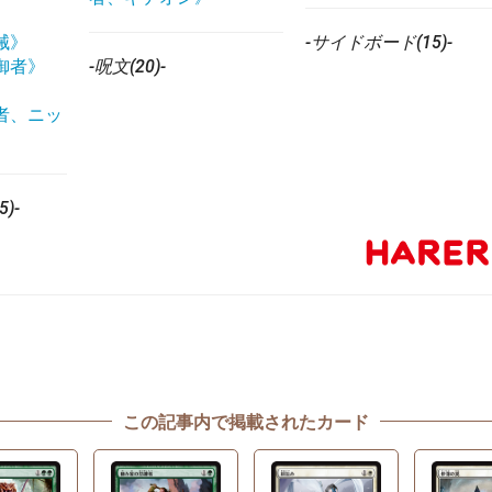
械》
-サイドボード(15)-
御者》
-呪文(20)-
》
者、ニッ
)-
この記事内で掲載されたカード