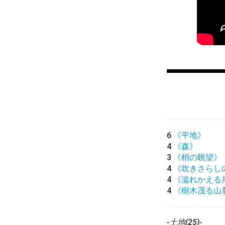
6
《平地》
4
《森》
3
《梢の眺望》
4
《吹きさらし
4
《溢れかえる
4
《樹木茂る山
-土地(25)-