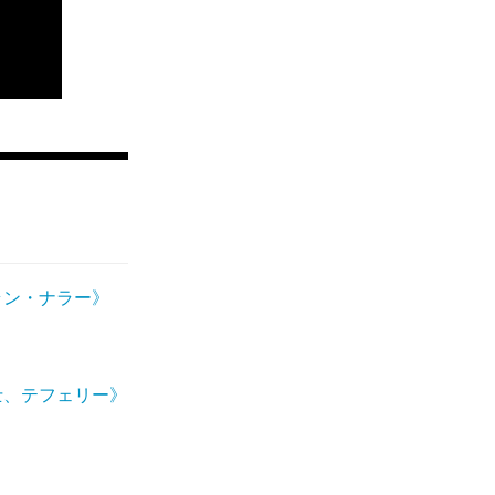
ラン・ナラー》
士、テフェリー》
》