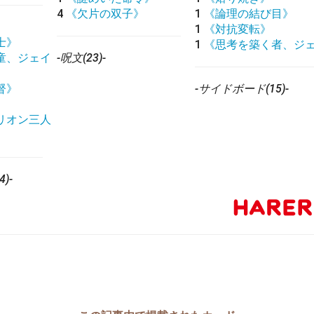
4
《欠片の双子》
1
《論理の結び目》
1
《対抗変転》
士》
1
《思考を築く者、ジ
童、ジェイ
-呪文(23)-
督》
-サイドボード(15)-
》
リオン三人
)-