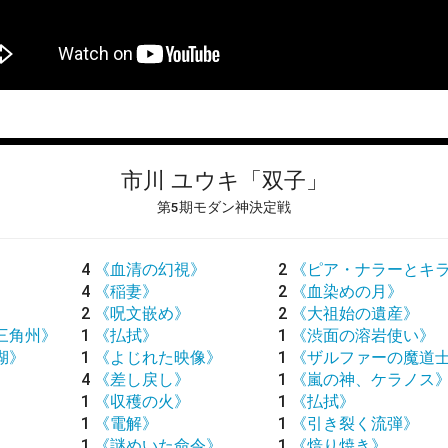
市川 ユウキ
「双子」
第5期モダン神決定戦
4
《血清の幻視》
2
《ピア・ナラーとキ
4
《稲妻》
2
《血染めの月》
2
《呪文嵌め》
2
《大祖始の遺産》
三角州》
1
《払拭》
1
《渋面の溶岩使い》
湖》
1
《よじれた映像》
1
《ザルファーの魔道
4
《差し戻し》
1
《嵐の神、ケラノス
1
《収穫の火》
1
《払拭》
》
1
《電解》
1
《引き裂く流弾》
1
《謎めいた命令》
1
《焙り焼き》