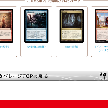
この記事内で掲載されたカード
の双子》
《詐欺師の総督》
《魂の洞窟》
《ピア・ナ
ン・ナ