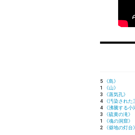
5
《島》
1
《山》
3
《蒸気孔》
4
《汚染された
4
《沸騰する小
3
《硫黄の滝》
1
《魂の洞窟》
2
《僻地の灯台