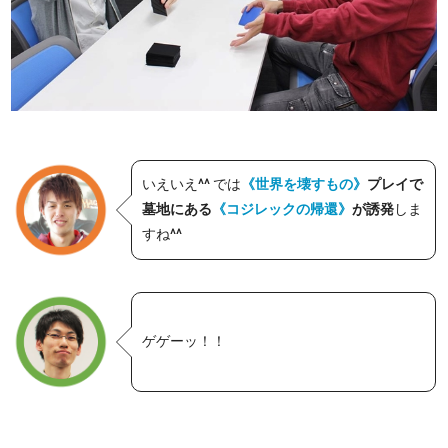
いえいえ^^ では
《世界を壊すもの》
プレイで
墓地にある
《コジレックの帰還》
が誘発
しま
すね^^
ゲゲーッ！！