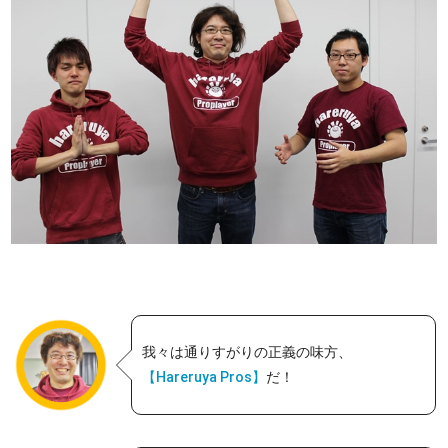
我々は通りすがりの正義の味方、
【Hareruya Pros】
だ！