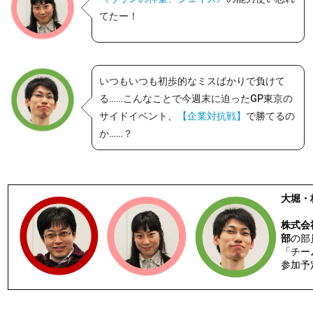
てたー！
いつもいつも初歩的なミスばかりで負けて
る……こんなことで今週末に迫ったGP東京の
サイドイベント、
【企業対抗戦】
で勝てるの
か……？
大堀・
株式会
部
の部
「チー
参加予