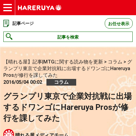
ショップ
買取
記事
デッキ検索
デッキ構築
選手一覧
店舗一覧
イベント
お問い合わせ
記事ページ
お任せ表示
記事を検索
【晴れる屋】記事|MTGに関する読み物を更新
>
コラム
>
グ
ランプリ東京で企業対抗戦に出場するドワンゴにHareruya
Prosが修行を課してみた
2016/05/04 00:02
コラム
グランプリ東京で企業対抗戦に出場
するドワンゴにHareruya Prosが修
行を課してみた
晴れる屋メディアチーム