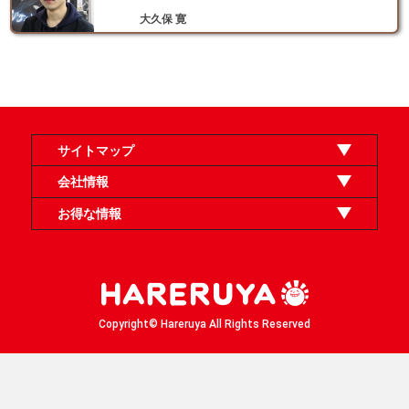
大久保 寛
サイトマップ
オンラインショップ
買取
記事
選手一覧
デッキ検索
デッキ構築
イベント・大会
店舗のご案内
お問い合わせ
ヘルプ
FAQ
会社情報
利用規約
スタッフ募集
特定商取引法表示
個人情報保護方針
企業情報
お得な情報
晴れる屋X
晴れる屋チャンネル
「イベント開催の手引き」請求フォーム
Copyright© Hareruya All Rights Reserved