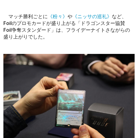
マッチ勝利ごとに
《粉々》
や
《ニッサの巡礼》
など、
Foilのプロモカードが盛り上がる「ドラゴンスター協賛
Foil争奪スタンダード」は、フライデーナイトさながらの
盛り上がりでした。