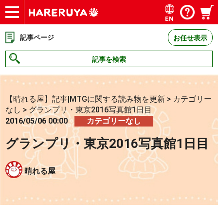
EN
ショップ
買取
記事
デッキ検索
デッキ構築
選手一覧
店舗一覧
イベント
お問い合わせ
記事ページ
お任せ表示
記事を検索
【晴れる屋】記事|MTGに関する読み物を更新
>
カテゴリー
なし
>
グランプリ・東京2016写真館1日目
2016/05/06 00:00
カテゴリーなし
グランプリ・東京2016写真館1日目
晴れる屋