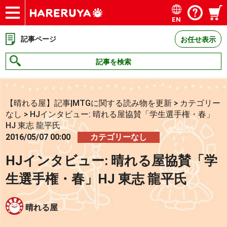
EN
ショップ
買取
記事
デッキ検索
デッキ構築
選手一覧
店舗一覧
イベント
お問い合わせ
記事ページ
お任せ表示
記事を検索
【晴れる屋】記事|MTGに関する読み物を更新
>
カテゴリー
なし
>
HJインタビュー: 晴れる屋協賛「学生選手権・春」
HJ 東志 龍平氏
2016/05/07 00:00
カテゴリーなし
HJインタビュー: 晴れる屋協賛「学
生選手権・春」HJ 東志 龍平氏
晴れる屋