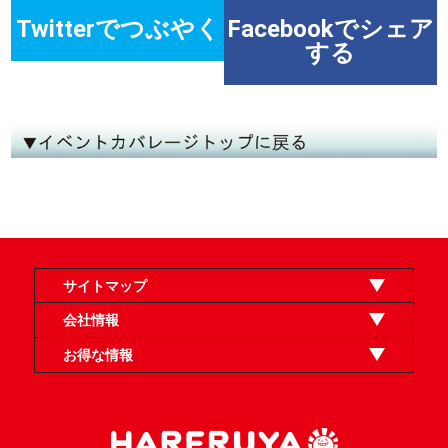
Twitterでつぶやく
Facebookでシェア
する
サイトマップ
オンラインショップ
買取
記事
選手一覧
デッキ検索
デッキ構築
イベント・大会
店舗のご案内
お問い合わせ
ヘルプ
FAQ
会社情報
利用規約
スタッフ募集
特定商取引法表示
個人情報保護方針
企業情報
お得な情報
晴れる屋X
晴れる屋チャンネル
「イベント開催の手引き」請求フォーム