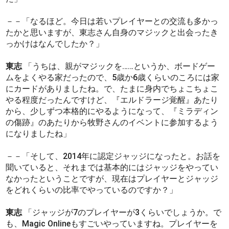
－－「なるほど。今日は若いプレイヤーとの交流も多かっ
たかと思いますが、東志さん自身のマジックと出会ったき
っかけはなんでしたか？」
東志
「うちは、親がマジックを……というか、ボードゲー
ムをよくやる家だったので、5歳か6歳くらいのころには家
にカードがありましたね。で、たまに身内でちょこちょこ
やる程度だったんですけど、『エルドラージ覚醒』あたり
から、少しずつ本格的にやるようになって、『ミラディン
の傷跡』のあたりから牧野さんのイベントに参加するよう
になりましたね」
－－「そして、2014年に認定ジャッジになったと。お話を
聞いていると、それまでは基本的にはジャッジをやってい
なかったということですが、現在はプレイヤーとジャッジ
をどれくらいの比率でやっているのですか？」
東志
「ジャッジが7のプレイヤーが3くらいでしょうか。で
も、Magic Onlineもすごいやっていますね。プレイヤーを