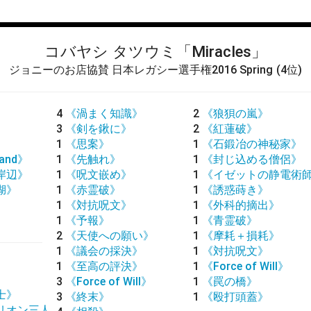
コバヤシ タツウミ
「Miracles」
ジョニーのお店協賛 日本レガシー選手権2016 Spring
(4位)
4
《渦まく知識》
2
《狼狽の嵐》
3
《剣を鍬に》
2
《紅蓮破》
1
《思案》
1
《石鍛冶の神秘家》
land》
1
《先触れ》
1
《封じ込める僧侶》
岸辺》
1
《呪文嵌め》
1
《イゼットの静電術
湖》
1
《赤霊破》
1
《誘惑蒔き》
1
《対抗呪文》
1
《外科的摘出》
1
《予報》
1
《青霊破》
2
《天使への願い》
1
《摩耗＋損耗》
1
《議会の採決》
1
《対抗呪文》
1
《至高の評決》
1
《Force of Will》
3
《Force of Will》
1
《罠の橋》
士》
3
《終末》
1
《殴打頭蓋》
リオン三人