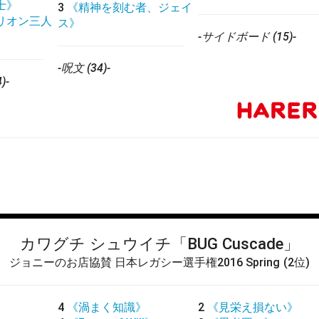
士》
3
《精神を刻む者、ジェイ
リオン三人
ス》
-サイドボード (15)-
-呪文 (34)-
)-
カワグチ シュウイチ
「BUG Cuscade」
ジョニーのお店協賛 日本レガシー選手権2016 Spring
(2位)
4
《渦まく知識》
2
《見栄え損ない》