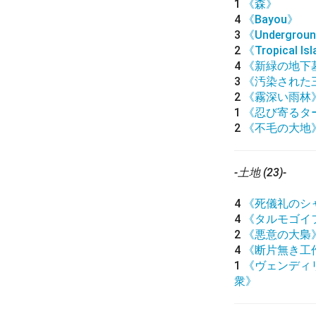
1
《森》
4
《Bayou》
3
《Undergroun
2
《Tropical Is
4
《新緑の地下
3
《汚染された
2
《霧深い雨林
1
《忍び寄るタ
2
《不毛の大地
-土地 (23)-
4
《死儀礼のシ
4
《タルモゴイ
2
《悪意の大梟
4
《断片無き工
1
《ヴェンディ
衆》