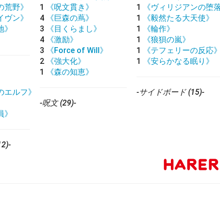
の荒野》
1
《呪文貫き》
1
《ヴィリジアンの堕
イヴン》
4
《巨森の蔦》
1
《毅然たる大天使》
地》
3
《目くらまし》
1
《輪作》
》
4
《激励》
1
《狼狽の嵐》
3
《Force of Will》
1
《テフェリーの反応
2
《強大化》
1
《安らかなる眠り》
1
《森の知恵》
のエルフ》
-サイドボード (15)-
》
-呪文 (29)-
員》
2)-