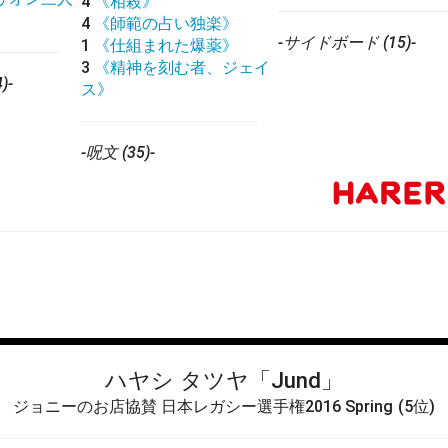
4
《相殺》
4
《師範の占い独楽》
-サイドボード (15)-
1
《仕組まれた爆薬》
3
《精神を刻む者、ジェイ
)-
ス》
-呪文 (35)-
ハヤシ タツヤ
「Jund」
ジョニーのお店協賛 日本レガシー選手権2016 Spring
(5位)