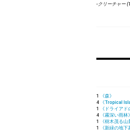
-クリーチャー (1
1
《森》
4
《Tropical Is
1
《ドライアド
4
《霧深い雨林
1
《樹木茂る山
1
《新緑の地下