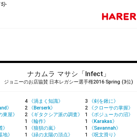
5)-
ナカムラ マサシ
「Infect」
ジョニーのお店協賛 日本レガシー選手権2016 Spring
(3位)
4
《渦まく知識》
3
《剣を鍬に》
land》
2
《Berserk》
2
《クローサの掌握》
の東屋》
2
《ギタクシア派の調査》
1
《ボジューカの沼》
》
1
《輪作》
1
《Karakas》
麓》
1
《狼狽の嵐》
1
《Savannah》
墓地》
1
《緑の太陽の頂点》
1
《呪文滑り》