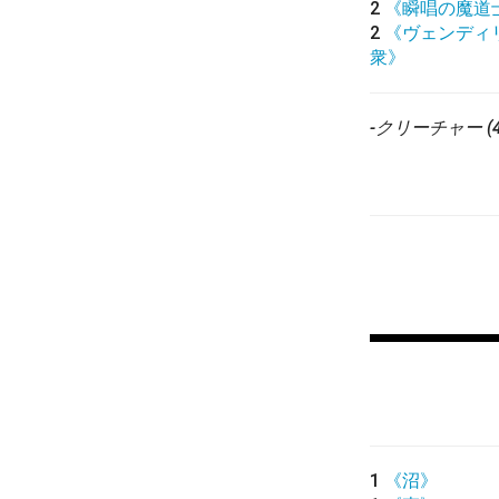
2
《瞬唱の魔道
2
《ヴェンディ
衆》
-クリーチャー (4
1
《沼》