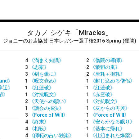
タカノ シゲキ
「Miracles」
ジョニーのお店協賛 日本レガシー選手権2016 Spring
(優勝)
4
《渦まく知識》
2
《僧院の導師》
3
《思案》
2
《狼狽の嵐》
3
《剣を鍬に》
2
《摩耗＋損耗》
land》
1
《呪文嵌め》
1
《封じ込める僧侶》
岸辺》
1
《紅蓮破》
1
《紅蓮破》
湖》
1
《対抗呪文》
1
《赤霊破》
2
《天使への願い》
1
《対抗呪文》
1
《議会の採決》
1
《灰からの再興》
3
《Force of Will》
1
《Force of Will》
4
《終末》
1
《安らかなる眠り》
4
《相殺》
1
《基本に帰れ》
4
《師範の占い独楽》
1
《仕組まれた爆薬》