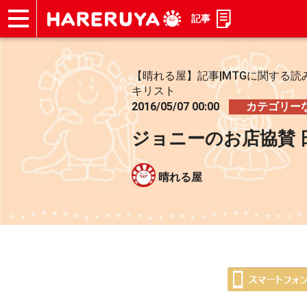
記事
ショップ
買取
記事
デッキ検索
デッキ構築
選手一覧
店舗一覧
イベント
お問い合わせ
【晴れる屋】記事|MTGに関する読
キリスト
2016/05/07 00:00
カテゴリー
ジョニーのお店協賛 日
晴れる屋