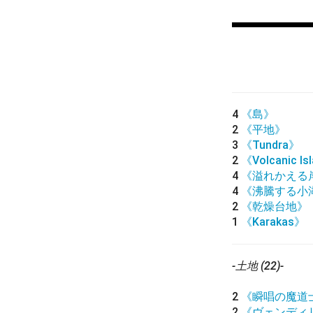
4
《島》
2
《平地》
3
《Tundra》
2
《Volcanic Is
4
《溢れかえる
4
《沸騰する小
2
《乾燥台地》
1
《Karakas》
-土地 (22)-
2
《瞬唱の魔道
2
《ヴェンディ