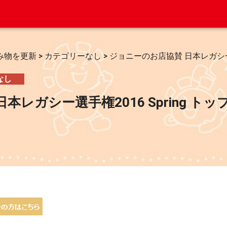
み物を更新
>
カテゴリーなし
>
ジョニーのお店協賛 日本レガシー選手
なし
本レガシー選手権2016 Spring ト