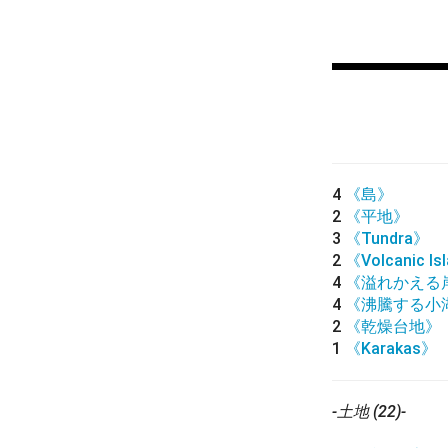
4
《島》
2
《平地》
3
《Tundra》
2
《Volcanic Is
4
《溢れかえる
4
《沸騰する小
2
《乾燥台地》
1
《Karakas》
-土地 (22)-