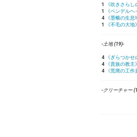
1
《吹きさらし
1
《ペンデルヘ
4
《墨蛾の生息
1
《不毛の大地
-土地 (19)-
4
《ぎらつかせ
4
《貴族の教主
4
《荒廃の工作
-クリーチャー (1