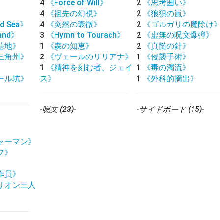
4
《Force of Will》
2
《思考囲い》
4
《祖先の幻視》
2
《狼狽の嵐》
d Sea》
4
《突然の衰微》
2
《ゴルガリの魔除け
land》
3
《Hymn to Tourach》
2
《虚無の呪文爆弾》
墓地》
1
《森の知恵》
2
《真髄の針》
三角州》
2
《ヴェールのリリアナ》
1
《侵襲手術》
》
1
《精神を刻む者、ジェイ
1
《毒の濁流》
ール坑》
ス》
1
《外科的摘出》
》
-呪文 (23)-
-サイドボード (15)-
ャーマン》
フ》
》
作員》
リオン三人