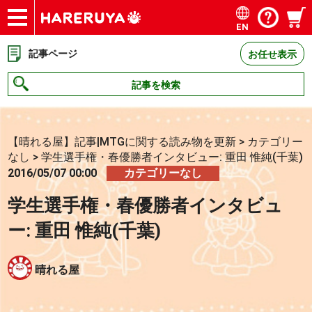
EN
ショップ
買取
記事
デッキ検索
デッキ構築
選手一覧
店舗一覧
イベント
お問い合わせ
記事ページ
お任せ表示
記事を検索
【晴れる屋】記事|MTGに関する読み物を更新
>
カテゴリー
なし
>
学生選手権・春優勝者インタビュー: 重田 惟純(千葉)
2016/05/07 00:00
カテゴリーなし
学生選手権・春優勝者インタビュ
ー: 重田 惟純(千葉)
晴れる屋