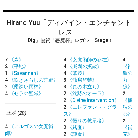
Hirano Yuu
「ディバイン・エンチャント
レス」
「Dig」協賛「悪魔杯」レガシーStage！
7
《森》
4
《女魔術師の存在》
4
2
《平地》
4
《楽園の拡散》
《神
1
《Savannah》
4
《繁茂》
聖の
4
《吹きさらしの荒野》
3
《独房監禁》
力
2
《霧深い雨林》
3
《真の木立ち》
線》
4
《セラの聖域》
2
《沈黙のオーラ》
2
2
《Divine Intervention》
《孤
2
《エレファント・グラ
独の
-土地 (20)-
ス》
都》
2
《悟りの教示者》
2
4
《アルゴスの女魔術
2
《踏査》
《補
師》
2
《謙虚》
充》