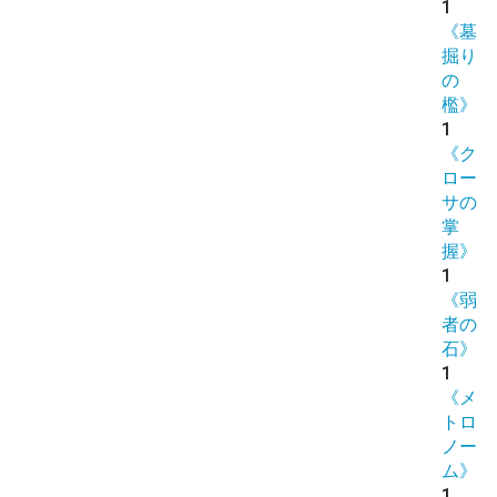
1
《墓
掘り
の
檻》
1
《ク
ロー
サの
掌
握》
1
《弱
者の
石》
1
《メ
トロ
ノー
ム》
1