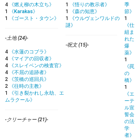
4
《燃え柳の木立ち》
1
《悟りの教示者》
季
1
《Karakas》
1
《森の知恵》
節》
1
《ゴースト・タウン》
1
《ウルヴェンワルドの
1
謎》
《仕
組ま
-土地 (24)-
れた
-呪文 (15)-
爆
4
《水蓮のコブラ》
薬》
4
《マイアの回収者》
1
4
《スレイベンの検査官》
《罠
4
《不屈の追跡者》
の
2
《茨橋の巡回兵》
橋》
2
《往時の主教》
1
1
《引き裂かれし永劫、エ
《エ
ムラクール》
ーテ
ル宣
誓会
-クリーチャー (21)-
の法
学
者》