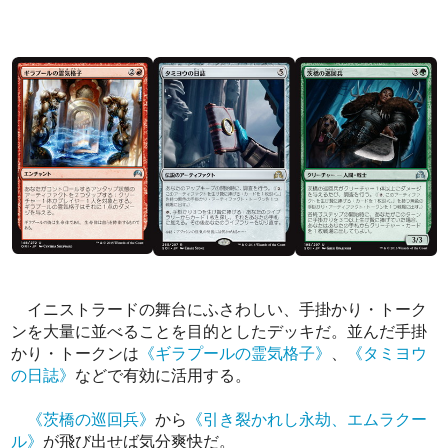
イニストラードの舞台にふさわしい、手掛かり・トーク
ンを大量に並べることを目的としたデッキだ。並んだ手掛
かり・トークンは
《ギラプールの霊気格子》
、
《タミヨウ
の日誌》
などで有効に活用する。
《茨橋の巡回兵》
から
《引き裂かれし永劫、エムラクー
ル》
が飛び出せば気分爽快だ。