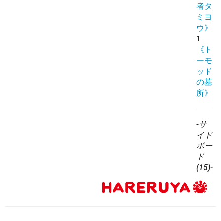
者タ
ミヨ
ウ》
1
《ト
ーモ
ッド
の墓
所》
-サ
イド
ボー
ド
(15)-