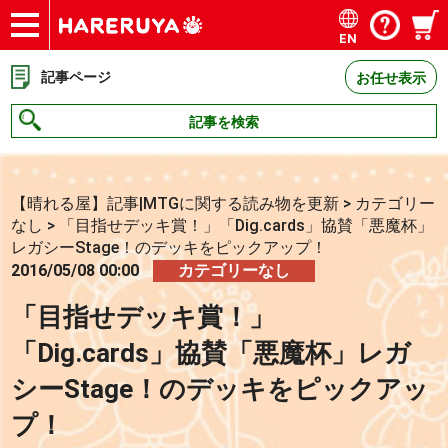
EN
ショップ
買取
記事
デッキ検索
デッキ構築
選手一覧
店舗一覧
イベント
お問い合わせ
記事ページ
お任せ表示
記事を検索
【晴れる屋】記事|MTGに関する読み物を更新
>
カテゴリー
なし
>
「目指せデッキ賞！」「Dig.cards」協賛「悪魔杯」
レガシーStage！のデッキをピックアップ！
2016/05/08 00:00
カテゴリーなし
「目指せデッキ賞！」
「Dig.cards」協賛「悪魔杯」レガ
シーStage！のデッキをピックアッ
プ！