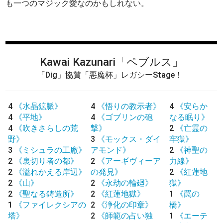
も一つのマジック愛なのかもしれない。
Kawai Kazunari
「ペブルス」
「Dig」協賛「悪魔杯」レガシーStage！
4
《水晶鉱脈》
4
《悟りの教示者》
4
《安らか
4
《平地》
4
《ゴブリンの砲
なる眠り》
4
《吹きさらしの荒
撃》
2
《亡霊の
野》
3
《モックス・ダイ
牢獄》
3
《ミシュラの工廠》
アモンド》
2
《神聖の
2
《裏切り者の都》
2
《アーギヴィーア
力線》
2
《溢れかえる岸辺》
の発見》
2
《紅蓮地
2
《山》
2
《永劫の輪廻》
獄》
2
《聖なる鋳造所》
2
《紅蓮地獄》
1
《罠の
1
《ファイレクシアの
2
《浄化の印章》
橋》
塔》
2
《師範の占い独
1
《エーテ