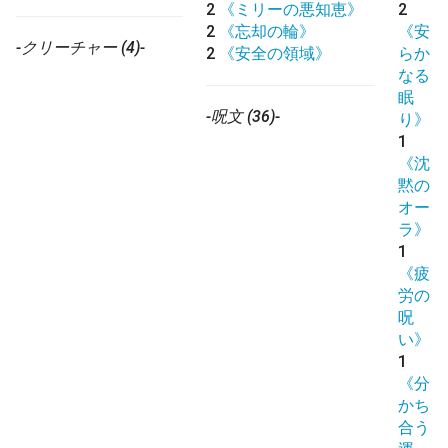
2
《ミリーの悪知恵》
2
2
《忘却の輪》
《安
-クリーチャー (4)-
2
《安全の領域》
らか
なる
眠
-呪文 (36)-
り》
1
《沈
黙の
オー
ラ》
1
《疲
労の
呪
い》
1
《分
かち
合う