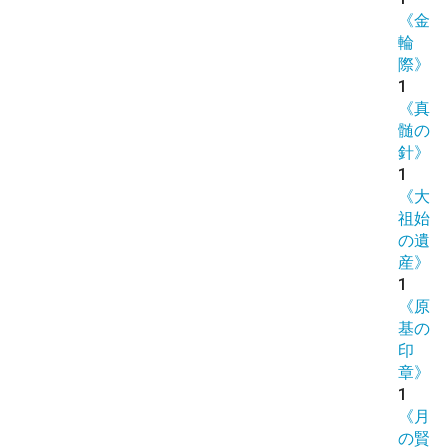
《金
輪
際》
1
《真
髄の
針》
1
《大
祖始
の遺
産》
1
《原
基の
印
章》
1
《月
の賢