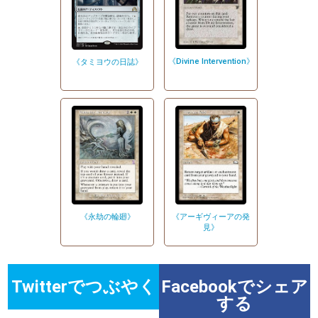
《Divine Intervention》
《タミヨウの日誌》
《永劫の輪廻》
《アーギヴィーアの発
見》
Twitterでつぶやく
Facebookでシェア
する