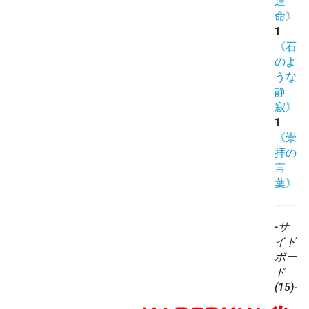
運
命》
1
《石
のよ
うな
静
寂》
1
《崇
拝の
言
葉》
-サ
イド
ボー
ド
(15)-