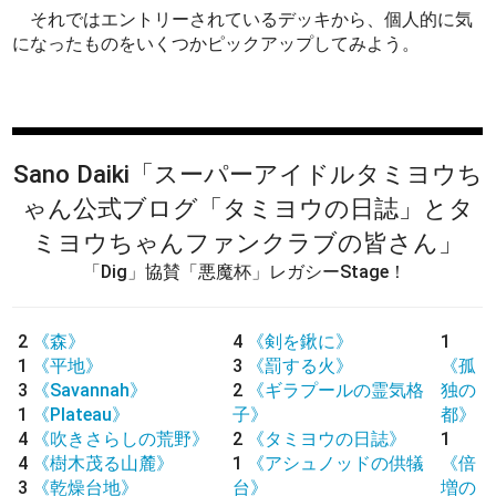
それではエントリーされているデッキから、個人的に気
になったものをいくつかピックアップしてみよう。
Sano Daiki
「スーパーアイドルタミヨウち
ゃん公式ブログ「タミヨウの日誌」とタ
ミヨウちゃんファンクラブの皆さん」
「Dig」協賛「悪魔杯」レガシーStage！
2
《森》
4
《剣を鍬に》
1
1
《平地》
3
《罰する火》
《孤
3
《Savannah》
2
《ギラプールの霊気格
独の
1
《Plateau》
子》
都》
4
《吹きさらしの荒野》
2
《タミヨウの日誌》
1
4
《樹木茂る山麓》
1
《アシュノッドの供犠
《倍
3
《乾燥台地》
台》
増の