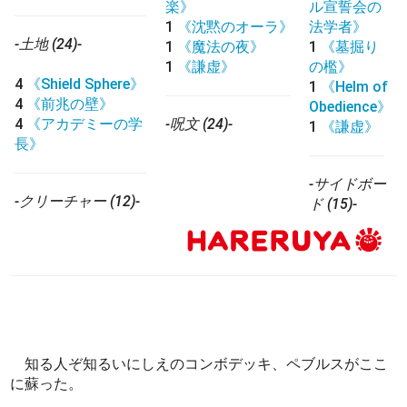
楽》
ル宣誓会の
1
《沈黙のオーラ》
法学者》
-土地 (24)-
1
《魔法の夜》
1
《墓掘り
1
《謙虚》
の檻》
4
《Shield Sphere》
1
《Helm of
4
《前兆の壁》
Obedience》
4
《アカデミーの学
-呪文 (24)-
1
《謙虚》
長》
-サイドボー
-クリーチャー (12)-
ド (15)-
知る人ぞ知るいにしえのコンボデッキ、ペブルスがここ
に蘇った。