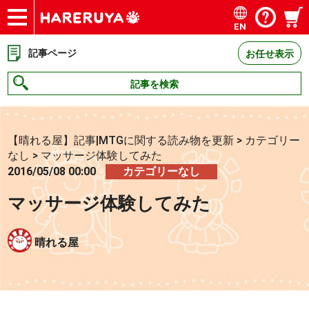
EN
ショップ
買取
記事
デッキ検索
デッキ構築
選手一覧
店舗一覧
イベント
お問い合わせ
記事ページ
お任せ表示
記事を検索
【晴れる屋】記事|MTGに関する読み物を更新
>
カテゴリー
なし
>
マッサージ体験してみた
2016/05/08 00:00
カテゴリーなし
マッサージ体験してみた
晴れる屋