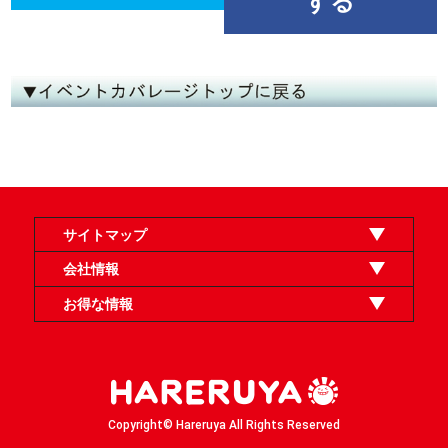
する
サイトマップ
オンラインショップ
買取
記事
選手一覧
デッキ検索
デッキ構築
イベント・大会
店舗のご案内
お問い合わせ
ヘルプ
FAQ
会社情報
利用規約
スタッフ募集
特定商取引法表示
個人情報保護方針
企業情報
お得な情報
晴れる屋X
晴れる屋チャンネル
「イベント開催の手引き」請求フォーム
Copyright© Hareruya All Rights Reserved