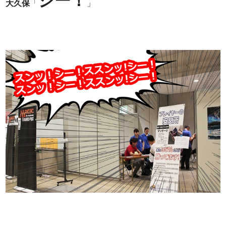
シー！
大久保
「
」