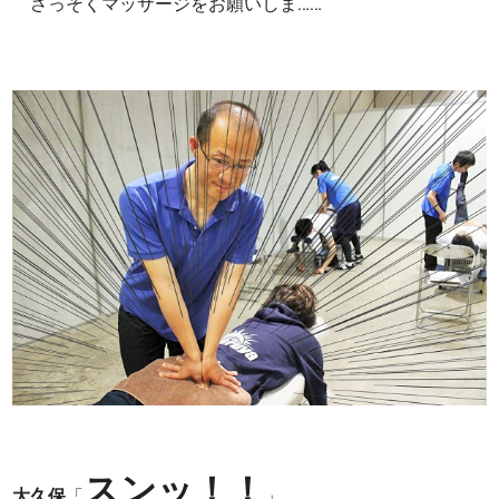
さっそくマッサージをお願いしま……
スンッ！！
大久保
「
」