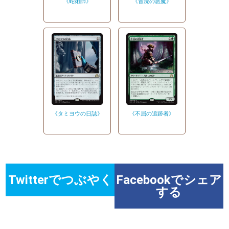
《蛇術師》
《冒涜の悪魔》
《タミヨウの日誌》
《不屈の追跡者》
Twitterでつぶやく
Facebookでシェア
する