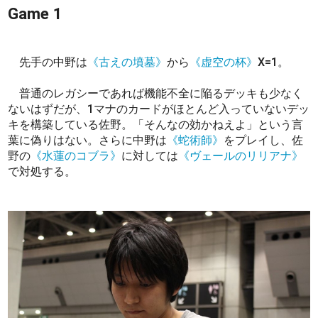
Game 1
先手の中野は
《古えの墳墓》
から
《虚空の杯》
X=1。
普通のレガシーであれば機能不全に陥るデッキも少なく
ないはずだが、1マナのカードがほとんど入っていないデッ
キを構築している佐野。「そんなの効かねえよ」という言
葉に偽りはない。さらに中野は
《蛇術師》
をプレイし、佐
野の
《水蓮のコブラ》
に対しては
《ヴェールのリリアナ》
で対処する。