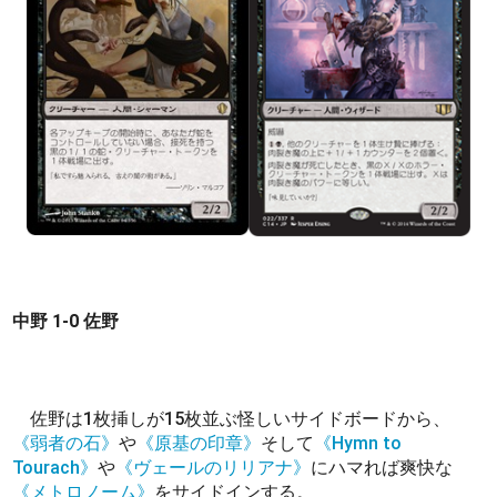
中野 1-0 佐野
佐野は1枚挿しが15枚並ぶ怪しいサイドボードから、
《弱者の石》
や
《原基の印章》
そして
《Hymn to
Tourach》
や
《ヴェールのリリアナ》
にハマれば爽快な
《メトロノーム》
をサイドインする。