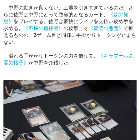
中野の動きが良くない、土地を引きすぎているのだ。さ
らに佐野は中野にとって致命的となるカード、
《森の知
恵》
をプレイする。佐野は豪快にライフを支払い攻め手を
求める。
《不屈の追跡者》
の攻撃こそ
《冒涜の悪魔》
で抑
えるものの、2ゲーム目と同様に手掛かりトークンが止まら
ない。
溢れる手がかりトークンの力を借りて、
《ギラプールの
霊気格子》
が中野を介錯した。