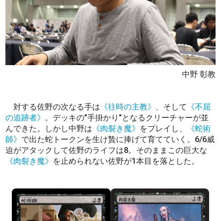
中野 彰教
対する佐野の次なる手は
《往時の主教》
、そして
《不屈
の追跡者》
。デッキの”手掛かり”となるクリーチャーが並
んできた。しかし中野は
《肉裂き魔》
をプレイし、
《蛇術
師》
で出た蛇トークンを生け贄に捧げて育てていく。6/6威
迫がアタックして佐野のライフは8。そのままこの巨大な
《肉裂き魔》
を止められない佐野が1本目を落とした。