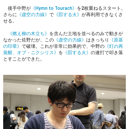
後手中野が
《Hymn to Tourach》
を2枚重ねるスタート。
さらに
《虚空の力線》
で
《罰する火》
が再利用できなくさ
せる。
《燃え柳の木立ち》
を含んだ土地を並べるのみで動きが
なかった佐野だが、この
《虚空の力線》
はきっちり
《原基
の印章》
で破壊。これが非常に効果的で、中野の
《灯の再
覚醒、オブ・ニクシリス》
を
《罰する火》
の連打で叩き落
とすことができた。