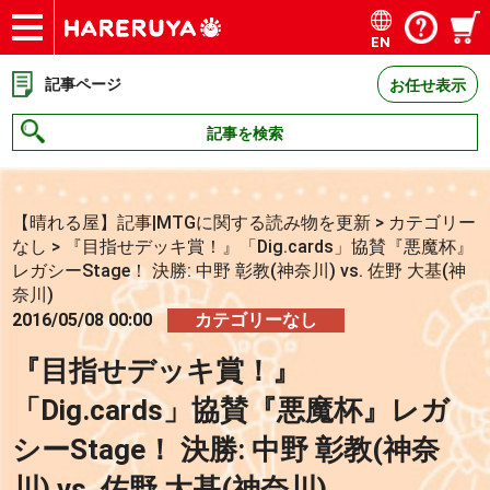
EN
ショップ
買取
記事
デッキ検索
デッキ構築
選手一覧
店舗一覧
イベント
お問い合わせ
記事ページ
お任せ表示
記事を検索
【晴れる屋】記事|MTGに関する読み物を更新
>
カテゴリー
なし
>
『目指せデッキ賞！』「Dig.cards」協賛『悪魔杯』
レガシーStage！ 決勝: 中野 彰教(神奈川) vs. 佐野 大基(神
奈川)
2016/05/08 00:00
カテゴリーなし
『目指せデッキ賞！』
「Dig.cards」協賛『悪魔杯』レガ
シーStage！ 決勝: 中野 彰教(神奈
川) vs. 佐野 大基(神奈川)