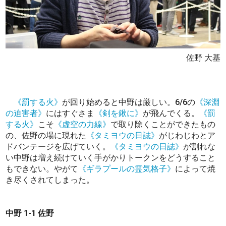
佐野 大基
《罰する火》
が回り始めると中野は厳しい。6/6の
《深淵
の迫害者》
にはすぐさま
《剣を鍬に》
が飛んでくる。
《罰
する火》
こそ
《虚空の力線》
で取り除くことができたもの
の、佐野の場に現れた
《タミヨウの日誌》
がじわじわとア
ドバンテージを広げていく。
《タミヨウの日誌》
が割れな
い中野は増え続けていく手がかりトークンをどうすること
もできない。やがて
《ギラプールの霊気格子》
によって焼
き尽くされてしまった。
中野 1-1 佐野