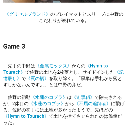
《グリセルブランド》
のプレイマットとスリーブに中野の
こだわりが表れている。
Game 3
先手の中野は
《金属モックス》
からの
《Hymn to
Tourach》
で佐野の土地を2枚落とし、サイドインした
《記
憶殺し》
で
《罠の橋》
を取り除く。「黒単は手札から落と
すしかないんですよ」とは中野の弁だ。
佐野の初動
《水蓮のコブラ》
は
《迫撃鞘》
で除去される
が、2体目の
《水蓮のコブラ》
から
《不屈の追跡者》
に繋げ
る。佐野の初手には土地が多かったようで、先ほどの
《Hymn to Tourach》
で土地を捨てさせられたのは僥倖だ
った。