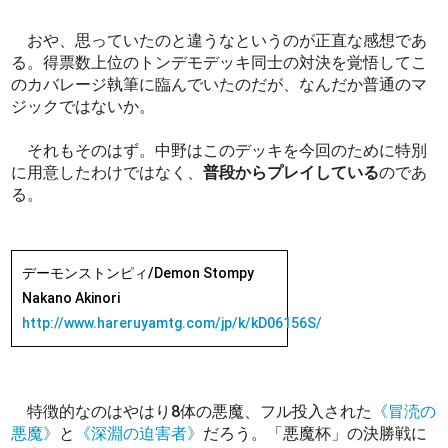
おや、思っていたのと違うなというのが正直な感想であ
る。得票数上位のトンデモデッキ同士の対決を覚悟してこ
のカバレージ執筆に臨んでいたのだが、なんだか普通のマ
ジックではないか。
それもそのはず。中野はこのデッキを今回のために特別
に用意したわけではなく、
普段からプレイしている
のであ
る。
デーモンストンピィ/Demon Stompy
Nakano Akinori
http://www.hareruyamtg.com/jp/k/kD06156S/
特徴的なのはやはり8体の悪魔、フル投入された
《冒涜の
悪魔》
と
《深淵の迫害者》
だろう。「悪魔杯」の決勝戦に