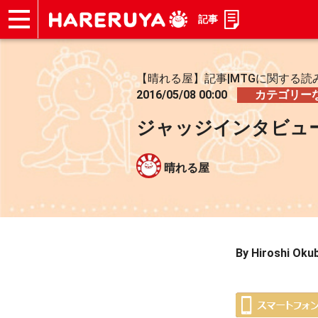
記事
ショップ
買取
記事
デッキ検索
デッキ構築
選手一覧
店舗一覧
イベント
お問い合わせ
【晴れる屋】記事|MTGに関する読
2016/05/08 00:00
カテゴリー
ジャッジインタビュー
晴れる屋
By Hiroshi Oku