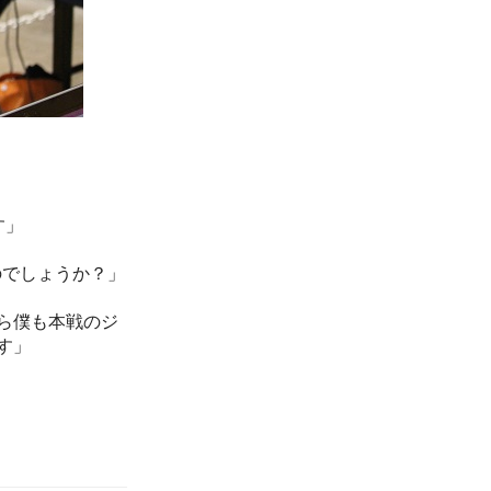
す」
のでしょうか？」
ら僕も本戦のジ
す」