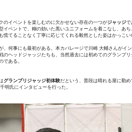
のイベントを楽しむのに欠かせない存在の一つが
ジャッジ
で
型イベントで、糊の効いた黒いユニフォームを着こなし、あち
も慌てることなく丁寧に応じてくれる毅然とした姿はかっこい
、何事にも最初がある。本カバレージで川崎 大輔さんがイン
戦のヘッドジャッジたちも、当然過去には初めてのグランプリ
のである。
は
グランプリジャッジ初体験
だという、普段は晴れる屋に勤め
 千明氏にインタビューを行った。