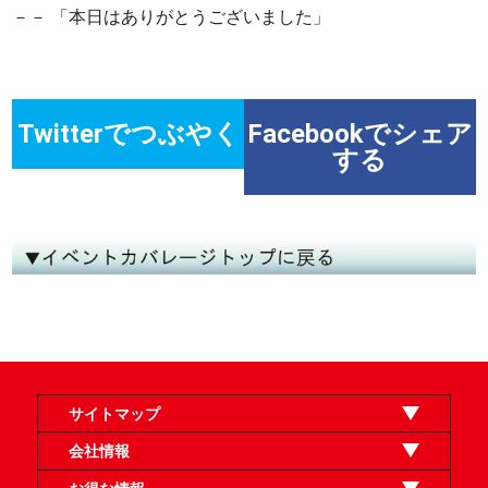
－－ 「本日はありがとうございました」
Twitterでつぶやく
Facebookでシェア
する
サイトマップ
オンラインショップ
買取
記事
選手一覧
デッキ検索
デッキ構築
イベント・大会
店舗のご案内
お問い合わせ
ヘルプ
FAQ
会社情報
利用規約
スタッフ募集
特定商取引法表示
個人情報保護方針
企業情報