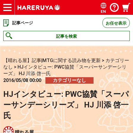
EN
ショップ
買取
記事
デッキ検索
デッキ構築
選手一覧
店舗一覧
イベント
お問い合わせ
記事ページ
お任せ表示
記事を検索
【晴れる屋】記事|MTGに関する読み物を更新
>
カテゴリー
なし
>
HJインタビュー: PWC協賛「スーパーサンデーシリ
ーズ」 HJ 川添 啓一氏
2016/05/08 00:00
カテゴリーなし
HJインタビュー: PWC協賛「スーパ
ーサンデーシリーズ」 HJ 川添 啓一
氏
晴れる屋