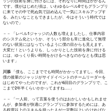
ッジの技術を身に付けるには、それなりに時間はかかるん
です。僕がはじめた頃は、いわゆるレベル0でもグランプリ
に来てその中で死ぬ気で詰め込んで一気にスキルアップす
る、みたいなこともできましたが、今はそういう時代では
ないので」
－－ 「レベル1ジャッジの人数も増えましたし、仕事内容
のシステム化というか、そういう部分も常に進化して無理
のない状況にはなっているように僕の目からも見えます。
大変だ！というよりも、しっかりとした技術を身に付ける
には、ゆっくり長い時間をかけるべきなのかなとも僕は思
います」
川添
「僕も、ここまででも時間がかかってますし。今回、
僕の後輩のジャッジがサイドイベントのチームリーダーを
はじめてやったのですが、これが6回目のグランプリで、こ
こまで2年半くらいかかってますね……」
－－ 「一人前、って言葉を使うのはおかしいかもしれませ
んが、参加者が快適にグランプリに参加するためには、あ
る程度以上のスキルを持った人が一定数以上いなければな