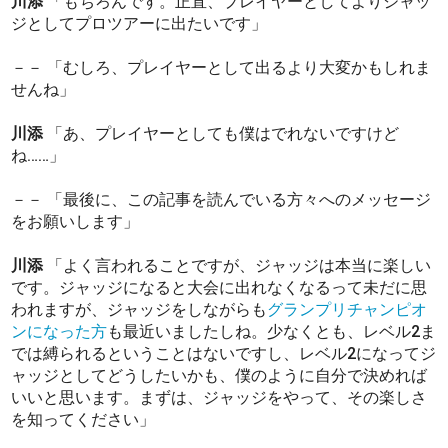
川添
「もちろんです。正直、プレイヤーとしてよりジャッ
ジとしてプロツアーに出たいです」
－－ 「むしろ、プレイヤーとして出るより大変かもしれま
せんね」
川添
「あ、プレイヤーとしても僕はでれないですけど
ね……」
－－ 「最後に、この記事を読んでいる方々へのメッセージ
をお願いします」
川添
「よく言われることですが、ジャッジは本当に楽しい
です。ジャッジになると大会に出れなくなるって未だに思
われますが、ジャッジをしながらも
グランプリチャンピオ
ンになった方
も最近いましたしね。少なくとも、レベル2ま
では縛られるということはないですし、レベル2になってジ
ャッジとしてどうしたいかも、僕のように自分で決めれば
いいと思います。まずは、ジャッジをやって、その楽しさ
を知ってください」