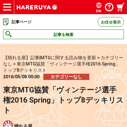
EN
ショップ
買取
記事
デッキ検索
デッキ構築
選手一覧
店舗一覧
イベント
お問い合わせ
記事ページ
お任せ表示
記事を検索
【晴れる屋】記事|MTGに関する読み物を更新
>
カテゴリー
なし
>
東京MTG協賛「ヴィンテージ選手権2016 Spring」
トップ8デッキリスト
2016/05/08 00:00
カテゴリーなし
東京MTG協賛「ヴィンテージ選手
権2016 Spring」トップ8デッキリス
ト
晴れる屋