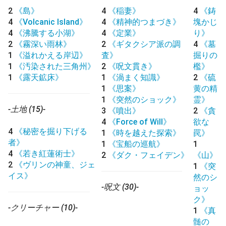
2
《島》
4
《稲妻》
4
《鋳
4
《Volcanic Island》
4
《精神的つまづき》
塊かじ
4
《沸騰する小湖》
4
《定業》
り》
2
《霧深い雨林》
2
《ギタクシア派の調
4
《墓
1
《溢れかえる岸辺》
査》
掘りの
1
《汚染された三角州》
2
《呪文貫き》
檻》
1
《露天鉱床》
1
《渦まく知識》
2
《硫
1
《思案》
黄の精
1
《突然のショック》
霊》
-土地 (15)-
3
《噴出》
2
《貪
4
《Force of Will》
欲な
4
《秘密を掘り下げる
1
《時を越えた探索》
罠》
者》
1
《宝船の巡航》
1
4
《若き紅蓮術士》
2
《ダク・フェイデン》
《山》
2
《ヴリンの神童、ジェ
1
《突
イス》
然のシ
-呪文 (30)-
ョッ
ク》
-クリーチャー (10)-
1
《真
髄の