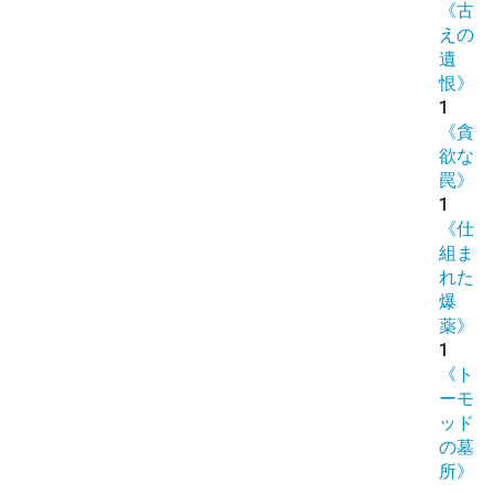
《古
えの
遺
恨》
1
《貪
欲な
罠》
1
《仕
組ま
れた
爆
薬》
1
《ト
ーモ
ッド
の墓
所》