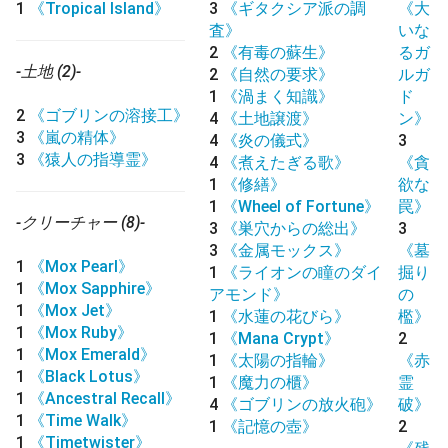
1
《Tropical Island》
3
《ギタクシア派の調
《大
査》
いな
2
《有毒の蘇生》
るガ
-土地 (2)-
2
《自然の要求》
ルガ
1
《渦まく知識》
ド
2
《ゴブリンの溶接工》
4
《土地譲渡》
ン》
3
《嵐の精体》
4
《炎の儀式》
3
3
《猿人の指導霊》
4
《煮えたぎる歌》
《貪
1
《修繕》
欲な
1
《Wheel of Fortune》
罠》
-クリーチャー (8)-
3
《巣穴からの総出》
3
3
《金属モックス》
《墓
1
《Mox Pearl》
1
《ライオンの瞳のダイ
掘り
1
《Mox Sapphire》
アモンド》
の
1
《Mox Jet》
1
《水蓮の花びら》
檻》
1
《Mox Ruby》
1
《Mana Crypt》
2
1
《Mox Emerald》
1
《太陽の指輪》
《赤
1
《Black Lotus》
1
《魔力の櫃》
霊
1
《Ancestral Recall》
4
《ゴブリンの放火砲》
破》
1
《Time Walk》
1
《記憶の壺》
2
1
《Timetwister》