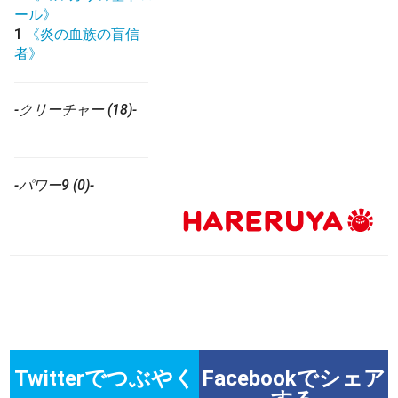
ール》
1
《炎の血族の盲信
者》
-クリーチャー (18)-
-パワー9 (0)-
Twitterでつぶやく
Facebookでシェア