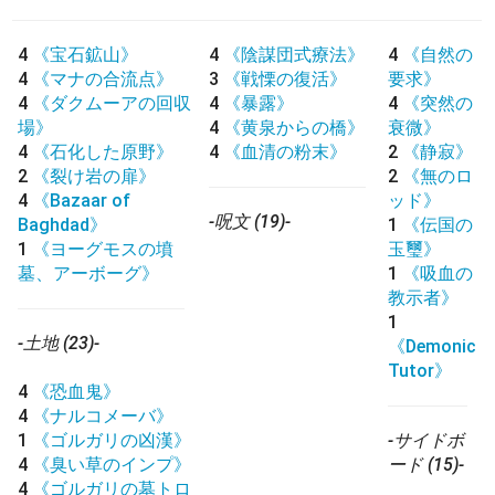
4
《宝石鉱山》
4
《陰謀団式療法》
4
《自然の
4
《マナの合流点》
3
《戦慄の復活》
要求》
4
《ダクムーアの回収
4
《暴露》
4
《突然の
場》
4
《黄泉からの橋》
衰微》
4
《石化した原野》
4
《血清の粉末》
2
《静寂》
2
《裂け岩の扉》
2
《無のロ
4
《Bazaar of
ッド》
-呪文 (19)-
Baghdad》
1
《伝国の
1
《ヨーグモスの墳
玉璽》
墓、アーボーグ》
1
《吸血の
教示者》
1
-土地 (23)-
《Demonic
Tutor》
4
《恐血鬼》
4
《ナルコメーバ》
1
《ゴルガリの凶漢》
-サイドボ
4
《臭い草のインプ》
ード (15)-
4
《ゴルガリの墓トロ