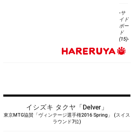
-サ
イド
ボー
ド
(15)-
イシズキ タクヤ
「Delver」
東京MTG協賛「ヴィンテージ選手権2016 Spring」
(スイス
ラウンド7位)