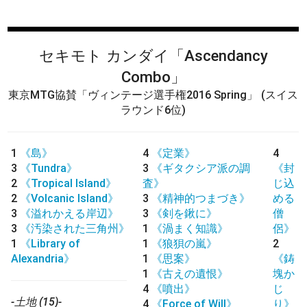
セキモト カンダイ
「Ascendancy
Combo」
東京MTG協賛「ヴィンテージ選手権2016 Spring」
(スイス
ラウンド6位)
1
《島》
4
《定業》
4
3
《Tundra》
3
《ギタクシア派の調
《封
2
《Tropical Island》
査》
じ込
2
《Volcanic Island》
3
《精神的つまづき》
める
3
《溢れかえる岸辺》
3
《剣を鍬に》
僧
3
《汚染された三角州》
1
《渦まく知識》
侶》
1
《Library of
1
《狼狽の嵐》
2
Alexandria》
1
《思案》
《鋳
1
《古えの遺恨》
塊か
4
《噴出》
じ
-土地 (15)-
4
《Force of Will》
り》