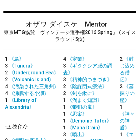
オザワ ダイスケ
「Mentor」
東京MTG協賛「ヴィンテージ選手権2016 Spring」
(スイス
ラウンド5位)
1
《島》
4
《定業》
2
《封
3
《Tundra》
3
《ギタクシア派の調
じ込め
2
《Underground Sea》
査》
る僧
2
《Volcanic Island》
3
《精神的つまづき》
侶》
4
《汚染された三角州》
2
《陰謀団式療法》
2
《墓
4
《沸騰する小湖》
2
《剣を鍬に》
掘りの
1
《Library of
1
《渦まく知識》
檻》
Alexandria》
1
《狼狽の嵐》
1
1
《思案》
《神々
1
《Demonic Tutor》
の神
-土地 (17)-
1
《Mana Drain》
盾》
3
《噴出》
1
《エ