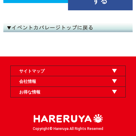
する
サイトマップ
オンラインショップ
買取
記事
選手一覧
デッキ検索
デッキ構築
イベント・大会
店舗のご案内
お問い合わせ
ヘルプ
FAQ
会社情報
利用規約
スタッフ募集
特定商取引法表示
個人情報保護方針
企業情報
お得な情報
晴れる屋X
晴れる屋チャンネル
「イベント開催の手引き」請求フォーム
Copyright© Hareruya All Rights Reserved