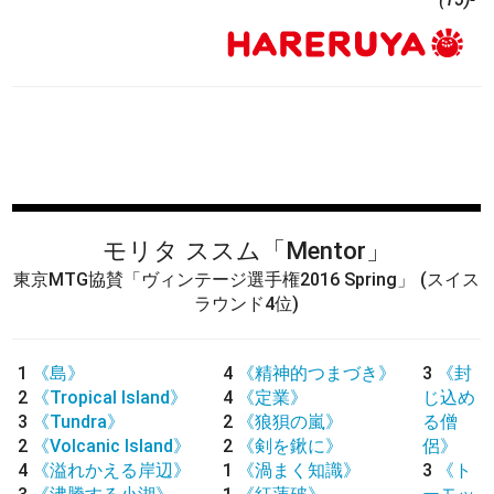
モリタ ススム
「Mentor」
東京MTG協賛「ヴィンテージ選手権2016 Spring」
(スイス
ラウンド4位)
1
《島》
4
《精神的つまづき》
3
《封
2
《Tropical Island》
4
《定業》
じ込め
3
《Tundra》
2
《狼狽の嵐》
る僧
2
《Volcanic Island》
2
《剣を鍬に》
侶》
4
《溢れかえる岸辺》
1
《渦まく知識》
3
《ト