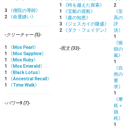
1
《時を越えた探索》
2
3
《僧院の導師》
1
《宝船の巡航》
《至
2
《命運縫い》
1
《森の知恵》
高の
3
《ジェスカイの隆盛》
評
2
《ダク・フェイデン》
決》
-クリーチャー (5)-
1
《狼
1
《Mox Pearl》
-呪文 (33)-
狽の
1
《Mox Sapphire》
嵐》
1
《Mox Ruby》
1
1
《Mox Emerald》
《自
1
《Black Lotus》
然の
1
《Ancestral Recall》
要
1
《Time Walk》
求》
1
《摩
-パワー9 (7)-
耗＋
損
耗》
1