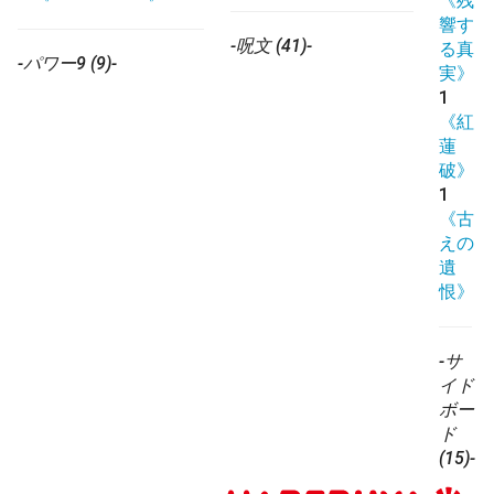
《残
響す
-呪文 (41)-
る真
-パワー9 (9)-
実》
1
《紅
蓮
破》
1
《古
えの
遺
恨》
-サ
イド
ボー
ド
(15)-