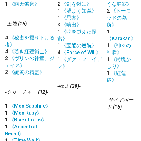
1
《露天鉱床》
2
《剣を鍬に》
うな静寂》
1
《渦まく知識》
2
《トーモ
1
《思案》
ッドの墓
-土地 (15)-
3
《噴出》
所》
1
《時を越えた探
1
4
《秘密を掘り下げる
索》
《Karakas》
者》
1
《宝船の巡航》
1
《神々の
4
《若き紅蓮術士》
4
《Force of Will》
神盾》
2
《ヴリンの神童、ジ
1
《ダク・フェイデ
1
《鋳塊か
ェイス》
ン》
じり》
2
《硫黄の精霊》
1
《紅蓮
破》
-呪文 (28)-
-クリーチャー (12)-
-サイドボー
1
《Mox Sapphire》
ド (15)-
1
《Mox Ruby》
1
《Black Lotus》
1
《Ancestral
Recall》
1
《Time Walk》