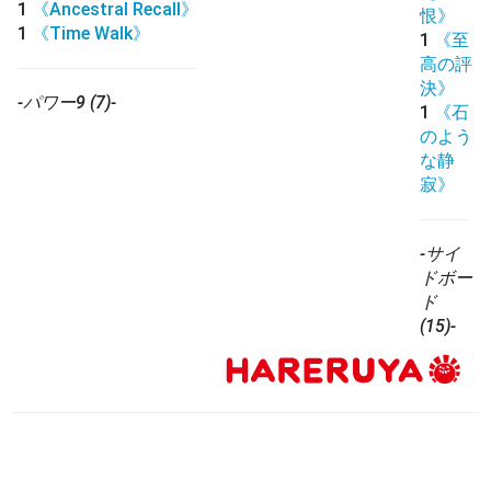
1
《Ancestral Recall》
恨》
1
《Time Walk》
1
《至
高の評
決》
-パワー9 (7)-
1
《石
のよう
な静
寂》
-サイ
ドボー
ド
(15)-