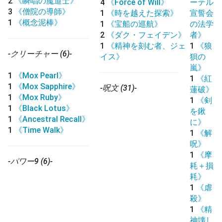
2
《瞬唱の魔道士》
4
《Force of Will》
ーテル
3
《僧院の導師》
1
《時を越えた探索》
宣誓会
1
《概念泥棒》
1
《宝船の巡航》
の法学
2
《ダク・フェイデン》
者》
1
《精神を刻む者、ジェ
1
《狼
-クリーチャー (6)-
イス》
狽の
嵐》
1
《Mox Pearl》
1
《紅
1
《Mox Sapphire》
-呪文 (31)-
蓮破》
1
《Mox Ruby》
1
《剣
1
《Black Lotus》
を鍬
1
《Ancestral Recall》
に》
1
《Time Walk》
1
《解
呪》
1
《摩
-パワー9 (6)-
耗＋損
耗》
1
《虐
殺》
1
《精
神壊し