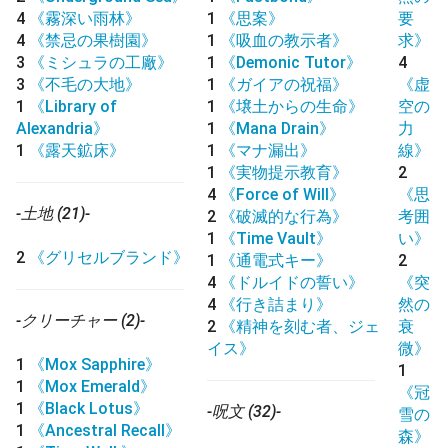
4
《霧深い雨林》
1
《思案》
要
4
《禁忌の果樹園》
1
《吸血の教示者》
求》
3
《ミシュラの工廠》
1
《Demonic Tutor》
4
3
《不毛の大地》
1
《ガイアの祝福》
《虚
1
《Library of
1
《壌土からの生命》
空の
Alexandria》
1
《Mana Drain》
力
1
《露天鉱床》
1
《マナ漏出》
線》
1
《実物提示教育》
2
4
《Force of Will》
《思
-土地 (21)-
2
《破滅的な行為》
考囲
1
《Time Vault》
い》
2
《グリセルブランド》
1
《通電式キー》
2
4
《ドルイドの誓い》
《突
4
《行き詰まり》
然の
-クリーチャー (2)-
2
《精神を刻む者、ジェ
衰
イス》
微》
1
《Mox Sapphire》
1
1
《Mox Emerald》
《冠
1
《Black Lotus》
-呪文 (32)-
雪の
1
《Ancestral Recall》
森》