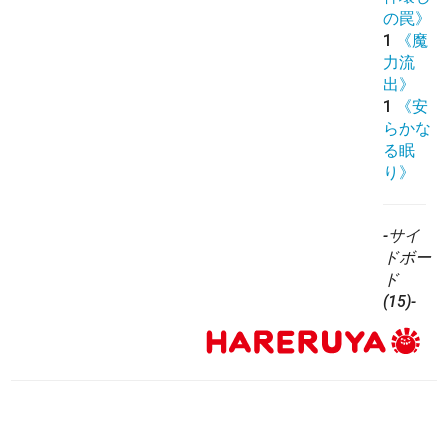
の罠》
1
《魔
力流
出》
1
《安
らかな
る眠
り》
-サイ
ドボー
ド
(15)-