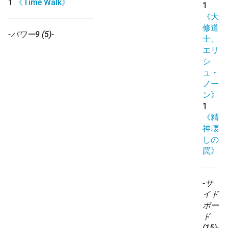
1
《Time Walk》
1
《大
修道
-パワー9 (5)-
士、
エリ
シ
ュ・
ノー
ン》
1
《精
神壊
しの
罠》
-サ
イド
ボー
ド
(15)-