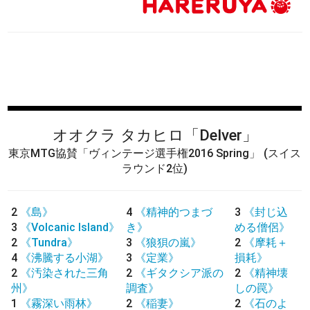
オオクラ タカヒロ
「Delver」
東京MTG協賛「ヴィンテージ選手権2016 Spring」
(スイス
ラウンド2位)
2
《島》
4
《精神的つまづ
3
《封じ込
3
《Volcanic Island》
き》
める僧侶》
2
《Tundra》
3
《狼狽の嵐》
2
《摩耗＋
4
《沸騰する小湖》
3
《定業》
損耗》
2
《汚染された三角
2
《ギタクシア派の
2
《精神壊
州》
調査》
しの罠》
1
《霧深い雨林》
2
《稲妻》
2
《石のよ