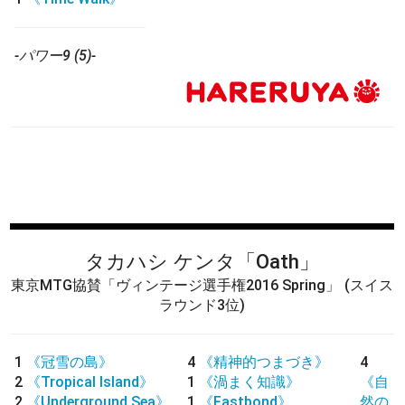
-パワー9 (5)-
タカハシ ケンタ
「Oath」
東京MTG協賛「ヴィンテージ選手権2016 Spring」
(スイス
ラウンド3位)
1
《冠雪の島》
4
《精神的つまづき》
4
2
《Tropical Island》
1
《渦まく知識》
《自
2
《Underground Sea》
1
《Fastbond》
然の