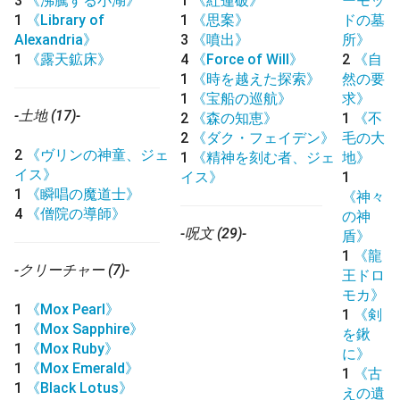
3
《沸騰する小湖》
1
《紅蓮破》
ーモッ
1
《Library of
1
《思案》
ドの墓
Alexandria》
3
《噴出》
所》
1
《露天鉱床》
4
《Force of Will》
2
《自
1
《時を越えた探索》
然の要
1
《宝船の巡航》
求》
-土地 (17)-
2
《森の知恵》
1
《不
2
《ダク・フェイデン》
毛の大
2
《ヴリンの神童、ジェ
1
《精神を刻む者、ジェ
地》
イス》
イス》
1
1
《瞬唱の魔道士》
《神々
4
《僧院の導師》
の神
-呪文 (29)-
盾》
1
《龍
-クリーチャー (7)-
王ドロ
モカ》
1
《Mox Pearl》
1
《剣
1
《Mox Sapphire》
を鍬
1
《Mox Ruby》
に》
1
《Mox Emerald》
1
《古
1
《Black Lotus》
えの遺